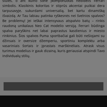
siūlės, o ant kulno šone įkomponuotas nedidelis Ferrari
simbolis. Klasikinis koloritas ir stiprūs akcentai puikiai dera
tarpusavyje, sukurdami universalią, bet kartu dinamišką
išvaizdą. Ar Tau labiau patinka ryškesnės nei švelnios spalvos?
Be problemų! Jei ieškai intensyvaus atspalvio batų – rinkis
raudoną unikalaus Neo Cat modelio versiją. Ferrari būdinga
spalva paryškins net labai paprastus kasdienius ir miesto
rinkinius. Šios spalvos Puma sportbačiai gali būti nešiojami su
džinsais ir oversize džemperiu, sportiniu komplektu arba
vasariniais šortais ir įprastais marškinėliais. Atrask visus
turimus modelius ir gauk dizainą, kuris geriausiai atspindi Tavo
individualų stilių.