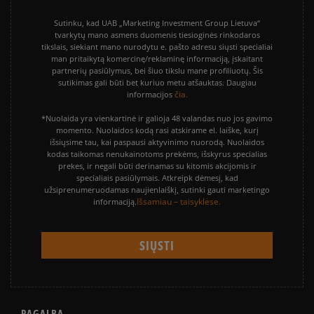
Sutinku, kad UAB „Marketing Investment Group Lietuva“
tvarkytų mano asmens duomenis tiesioginės rinkodaros
tikslais, siekiant mano nurodytu e. pašto adresu siųsti specialiai
man pritaikytą komercinę/reklaminę informaciją, įskaitant
partnerių pasiūlymus, bei šiuo tikslu mane profiliuotų. Šis
sutikimas gali būti bet kuriuo metu atšauktas. Daugiau
čia.
informacijos
*Nuolaida yra vienkartinė ir galioja 48 valandas nuo jos gavimo
momento. Nuolaidos kodą rasi atskirame el. laiške, kurį
išsiųsime tau, kai paspausi aktyvinimo nuorodą. Nuolaidos
kodas taikomas nenukainotoms prekėms, išskyrus specialias
prekes, ir negali būti derinamas su kitomis akcijomis ir
specialiais pasiūlymais. Atkreipk dėmesį, kad
užsiprenumeruodamas naujienlaiškį, sutinki gauti marketingo
Išsamiau – taisyklėse.
informaciją.
PAGALBA