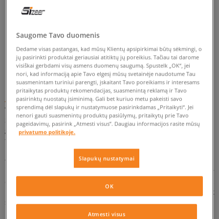
PAGAL ŠIĄ PAIEŠKĄ REZULTATŲ NERASTA.
PABANDYKITE TAIKYTI MAŽIAU FILTRŲ.
Saugome Tavo duomenis
Dedame visas pastangas, kad mūsų Klientų apsipirkimai būtų sėkmingi, o
jų pasirinkti produktai geriausiai atitiktų jų poreikius. Tačiau tai darome
GRĮŽTI
visiškai gerbdami visų asmens duomenų saugumą. Spustelk „OK“, jei
nori, kad informaciją apie Tavo elgesį mūsų svetainėje naudotume Tau
suasmenintam turiniui parengti, įskaitant Tavo poreikiams ir interesams
pritaikytas produktų rekomendacijas, suasmenintą reklamą ir Tavo
Puma Ferrari
pasirinktų nuostatų įsiminimą. Gali bet kuriuo metu pakeisti savo
sprendimą dėl slapukų ir nustatymuose pasirinkdamas „Pritaikyti“. Jei
Vokiečių prekės ženklas Puma nuo 2004 m. aprenginėja F1
nenori gauti suasmenintų produktų pasiūlymų, pritaikytų prie Tavo
Scuderia Ferrari komandą. Šiais laikais gatvės stiliaus mėgėjai
pageidavimų, pasirink „Atmesti visus”. Daugiau informacijos rasite mūsų
gali pasinaudoti ir moderniomis technologijomis bei
privatumo politikoje.
funkcionaliu dizainu. Originalūs dizainai, sukurti
bendradarbiaujant su šiais dviem pasauliniais prekės ženklais,
Slapukų nustatymai
tikrai patiks daugeliui streetwear‘o entuziastų. Todėl, jei Tau
patinka neįprastas dizainas – rinkis Puma Ferrari sportbačius ir
drąsiai atrask naujus miesto kampelius. Kurie Tau patiks
OK
labiausiai? Apžiūrėk visus unikalius Sizeer pasiūlymus ir gauk
savo svajonių modelį.
Atmesti visus