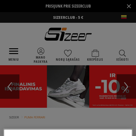
×
PRISIJUNK PRIE SIZEERCLUB
SIZEERCLUB - 5 €
MANO
MENIU
NORŲ SĄRAŠAS
KREPŠELIS
IEŠKOTI
PASKYRA
›
SIZEER
PUMA FERRARI