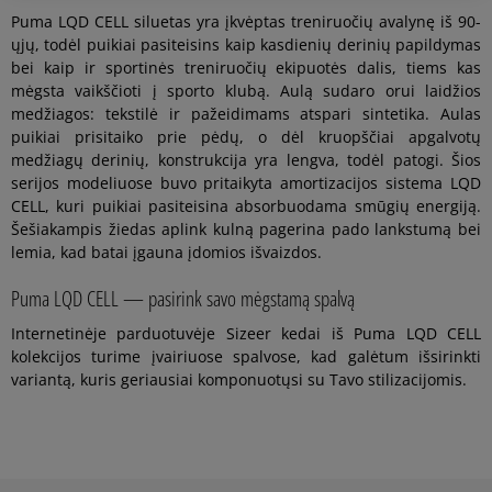
Puma LQD CELL siluetas yra įkvėptas treniruočių avalynę iš 90-
ųjų, todėl puikiai pasiteisins kaip kasdienių derinių papildymas
bei kaip ir sportinės treniruočių ekipuotės dalis, tiems kas
mėgsta vaikščioti į sporto klubą. Aulą sudaro orui laidžios
medžiagos: tekstilė ir pažeidimams atspari sintetika. Aulas
puikiai prisitaiko prie pėdų, o dėl kruopščiai apgalvotų
medžiagų derinių, konstrukcija yra lengva, todėl patogi. Šios
serijos modeliuose buvo pritaikyta amortizacijos sistema LQD
CELL, kuri puikiai pasiteisina absorbuodama smūgių energiją.
Šešiakampis žiedas aplink kulną pagerina pado lankstumą bei
lemia, kad batai įgauna įdomios išvaizdos.
Puma LQD CELL — pasirink savo mėgstamą spalvą
Internetinėje parduotuvėje Sizeer kedai iš Puma LQD CELL
kolekcijos turime įvairiuose spalvose, kad galėtum išsirinkti
variantą, kuris geriausiai komponuotųsi su Tavo stilizacijomis.