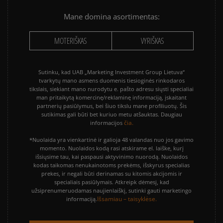
Mane domina asortimentas:
MOTERIŠKAS
VYRIŠKAS
Sutinku, kad UAB „Marketing Investment Group Lietuva“
tvarkytų mano asmens duomenis tiesioginės rinkodaros
tikslais, siekiant mano nurodytu e. pašto adresu siųsti specialiai
man pritaikytą komercinę/reklaminę informaciją, įskaitant
partnerių pasiūlymus, bei šiuo tikslu mane profiliuotų. Šis
sutikimas gali būti bet kuriuo metu atšauktas. Daugiau
čia.
informacijos
*Nuolaida yra vienkartinė ir galioja 48 valandas nuo jos gavimo
momento. Nuolaidos kodą rasi atskirame el. laiške, kurį
išsiųsime tau, kai paspausi aktyvinimo nuorodą. Nuolaidos
kodas taikomas nenukainotoms prekėms, išskyrus specialias
prekes, ir negali būti derinamas su kitomis akcijomis ir
specialiais pasiūlymais. Atkreipk dėmesį, kad
užsiprenumeruodamas naujienlaiškį, sutinki gauti marketingo
Išsamiau – taisyklėse.
informaciją.