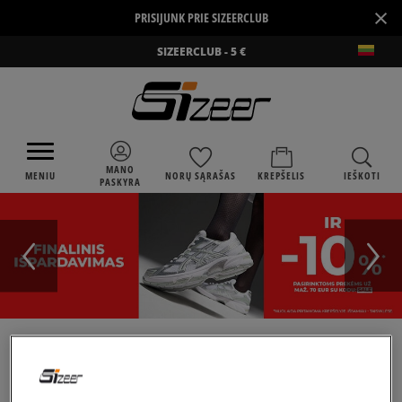
×
PRISIJUNK PRIE SIZEERCLUB
SIZEERCLUB - 5 €
MANO
MENIU
NORŲ SĄRAŠAS
KREPŠELIS
IEŠKOTI
PASKYRA
›
SIZEER
PUMA LQD CELL