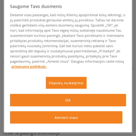
PAGAL ŠIĄ PAIEŠKĄ REZULTATŲ NERASTA.
Saugome Tavo duomenis
Dedame visas pastangas, kad mūsų Klientų apsipirkimai būtų sėkmingi, o
PABANDYKITE TAIKYTI MAŽIAU FILTRŲ.
jų pasirinkti produktai geriausiai atitiktų jų poreikius. Tačiau tai darome
visiškai gerbdami visų asmens duomenų saugumą. Spustelk „OK“, jei
nori, kad informaciją apie Tavo elgesį mūsų svetainėje naudotume Tau
suasmenintam turiniui parengti, įskaitant Tavo poreikiams ir interesams
GRĮŽTI
pritaikytas produktų rekomendacijas, suasmenintą reklamą ir Tavo
pasirinktų nuostatų įsiminimą. Gali bet kuriuo metu pakeisti savo
sprendimą dėl slapukų ir nustatymuose pasirinkdamas „Pritaikyti“. Jei
nenori gauti suasmenintų produktų pasiūlymų, pritaikytų prie Tavo
Puma LQD CELL – batai streetwear‘o gerbėjams
pageidavimų, pasirink „Atmesti visus”. Daugiau informacijos rasite mūsų
privatumo politikoje.
Puma prekės ženklas per savo veiklos laikotarpį tapo
populiarus ne tik kaip avalynės profesionaliems sportininkams
ir fizinio aktyvumo aistruoliams gamintojas, bet ir taip pat kaip
Slapukų nustatymai
laisvalaikio avalynės projektuotojas. Kedai pažymėti laukinės
katės logotipu didžiuojasi milžinišku populiarumu tarp gatvės
mados entuziastų, nes suteikia patrauklios išvaizdos ir
OK
naudojimo komforto garantiją. Reiklūs naudotojai mielai
renkasi modelius iš Puma LQD CELL kolekcijos, kurioje klasikinis
Atmesti visus
dizainas buvo suderintas su inovatyviomis technologijomis.
Kedai su pažangia amortizacija