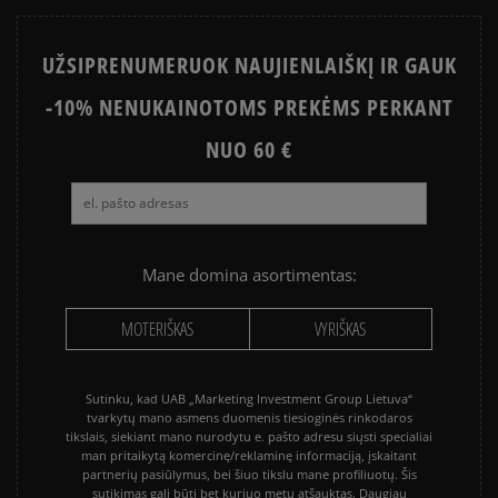
Express kreditinėmis ir debeto kortelėmis bei kitais
būdais.
Apmokėjimas atsiimant prekes - tai galimybė
UŽSIPRENUMERUOK NAUJIENLAIŠKĮ IR GAUK
sumokėti už prekes kurjeriui kortele arba grynais.
Paslauga yra papildomai apmokestinama 3 €.
-10% NENUKAINOTOMS PREKĖMS PERKANT
NUO 60 €
Mane domina asortimentas:
MOTERIŠKAS
VYRIŠKAS
Sutinku, kad UAB „Marketing Investment Group Lietuva“
tvarkytų mano asmens duomenis tiesioginės rinkodaros
tikslais, siekiant mano nurodytu e. pašto adresu siųsti specialiai
man pritaikytą komercinę/reklaminę informaciją, įskaitant
partnerių pasiūlymus, bei šiuo tikslu mane profiliuotų. Šis
sutikimas gali būti bet kuriuo metu atšauktas. Daugiau