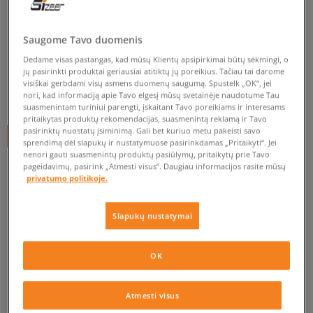
PUMA RANKINUKAS CAMPUS
PORTABLE
Saugome Tavo duomenis
unisex, krepšiai
Dedame visas pastangas, kad mūsų Klientų apsipirkimai būtų sėkmingi, o
0.0
(
0
)
jų pasirinkti produktai geriausiai atitiktų jų poreikius. Tačiau tai darome
visiškai gerbdami visų asmens duomenų saugumą. Spustelk „OK“, jei
24,95
€
nori, kad informaciją apie Tavo elgesį mūsų svetainėje naudotume Tau
suasmenintam turiniui parengti, įskaitant Tavo poreikiams ir interesams
pritaikytas produktų rekomendacijas, suasmenintą reklamą ir Tavo
pasirinktų nuostatų įsiminimą. Gali bet kuriuo metu pakeisti savo
+ 25 tšk.
SizeerClub
sprendimą dėl slapukų ir nustatymuose pasirinkdamas „Pritaikyti“. Jei
nenori gauti suasmenintų produktų pasiūlymų, pritaikytų prie Tavo
pageidavimų, pasirink „Atmesti visus”. Daugiau informacijos rasite mūsų
privatumo politikoje.
Prekė neprieinama
Jei prekė vėl bus sandėlyje, gausi pranešimą iš mūsų.
Slapukų nustatymai
Pasirinkti dydį
OK
PATIKRINK PRIEINAMUMĄ PARDUOTUVĖJE
ONE SIZE
Pranešti man
Atmesti visus