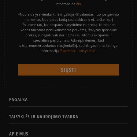
čia.
informacijos
*Nuolaida yra vienkartinė ir galioja 48 valandas nuo jos gavimo
momento. Nuolaidos kodą rasi atskirame el. laiške, kurį
išsiųsime tau, kai paspausi aktyvinimo nuorodą. Nuolaidos
kodas taikomas nenukainotoms prekėms, išskyrus specialias
prekes, ir negali būti derinamas su kitomis akcijomis ir
specialiais pasiūlymais. Atkreipk dėmesį, kad
užsiprenumeruodamas naujienlaiškį, sutinki gauti marketingo
Išsamiau – taisyklėse.
informaciją.
PAGALBA
TAISYKLĖS IR NAUDOJIMO TVARKA
APIE MUS