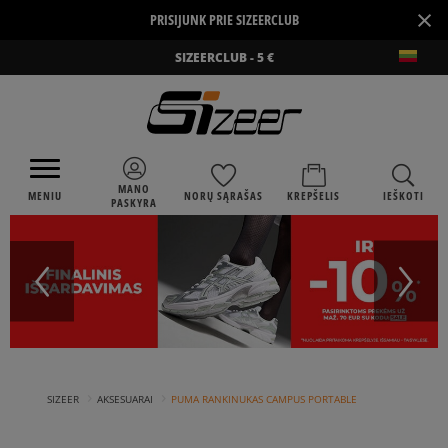
×
PRISIJUNK PRIE SIZEERCLUB
SIZEERCLUB - 5 €
MANO
MENIU
NORŲ SĄRAŠAS
KREPŠELIS
IEŠKOTI
PASKYRA
›
›
SIZEER
AKSESUARAI
PUMA RANKINUKAS CAMPUS PORTABLE