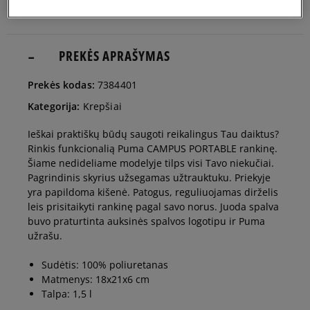
PREKĖS APRAŠYMAS
Prekės kodas:
7384401
Kategorija:
Krepšiai
Ieškai praktiškų būdų saugoti reikalingus Tau daiktus?
Rinkis funkcionalią Puma CAMPUS PORTABLE rankinę.
Šiame nedideliame modelyje tilps visi Tavo niekučiai.
Pagrindinis skyrius užsegamas užtrauktuku. Priekyje
yra papildoma kišenė. Patogus, reguliuojamas dirželis
leis prisitaikyti rankinę pagal savo norus. Juoda spalva
buvo praturtinta auksinės spalvos logotipu ir Puma
užrašu.
Sudėtis: 100% poliuretanas
Matmenys: 18x21x6 cm
Talpa: 1,5 l