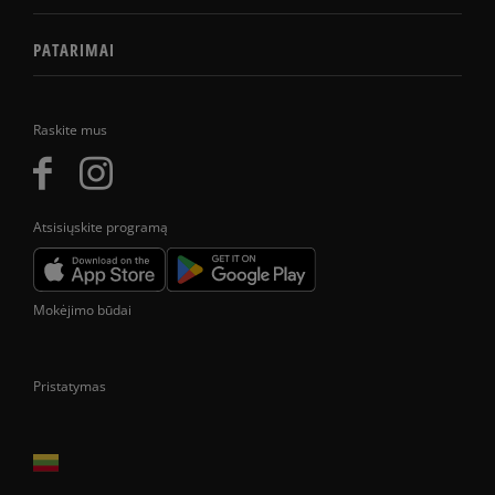
PATARIMAI
Raskite mus
Atsisiųskite programą
Mokėjimo būdai
Pristatymas
Prekes pristatome tik Lietuvos Respublikos teritorijoje