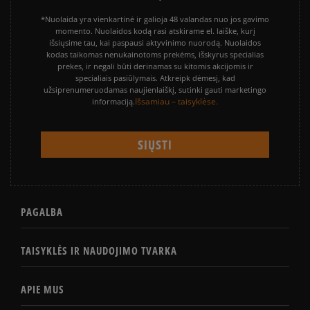
*Nuolaida yra vienkartinė ir galioja 48 valandas nuo jos gavimo
momento. Nuolaidos kodą rasi atskirame el. laiške, kurį
išsiųsime tau, kai paspausi aktyvinimo nuorodą. Nuolaidos
kodas taikomas nenukainotoms prekėms, išskyrus specialias
prekes, ir negali būti derinamas su kitomis akcijomis ir
specialiais pasiūlymais. Atkreipk dėmesį, kad
užsiprenumeruodamas naujienlaiškį, sutinki gauti marketingo
Išsamiau – taisyklėse.
informaciją.
PAGALBA
TAISYKLĖS IR NAUDOJIMO TVARKA
APIE MUS