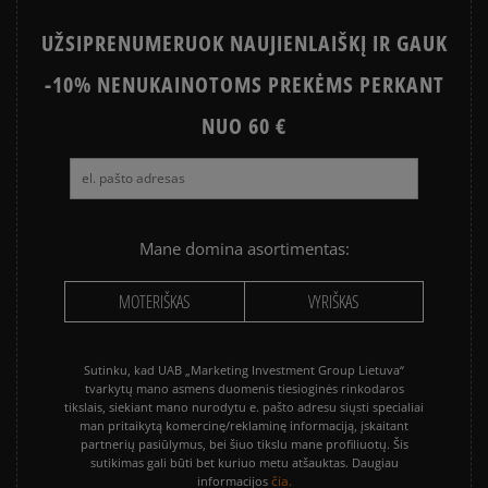
UŽSIPRENUMERUOK NAUJIENLAIŠKĮ IR GAUK
-10% NENUKAINOTOMS PREKĖMS PERKANT
NUO 60 €
Mane domina asortimentas:
MOTERIŠKAS
VYRIŠKAS
Sutinku, kad UAB „Marketing Investment Group Lietuva“
tvarkytų mano asmens duomenis tiesioginės rinkodaros
tikslais, siekiant mano nurodytu e. pašto adresu siųsti specialiai
man pritaikytą komercinę/reklaminę informaciją, įskaitant
partnerių pasiūlymus, bei šiuo tikslu mane profiliuotų. Šis
sutikimas gali būti bet kuriuo metu atšauktas. Daugiau
čia.
informacijos