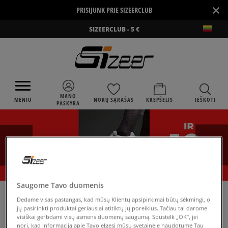
×
PRISIJUNK PRIE SIZEERCLUB
SIZEERCLUB - 5 €
MANO
MENIU
NORŲ SĄRAŠAS
KREPŠELIS
IEŠKOTI
PASKYRA
Saugome Tavo duomenis
›
SIZEER
PUMA RS 2.0 FUTURA
Dedame visas pastangas, kad mūsų Klientų apsipirkimai būtų sėkmingi, o
jų pasirinkti produktai geriausiai atitiktų jų poreikius. Tačiau tai darome
visiškai gerbdami visų asmens duomenų saugumą. Spustelk „OK“, jei
nori, kad informaciją apie Tavo elgesį mūsų svetainėje naudotume Tau