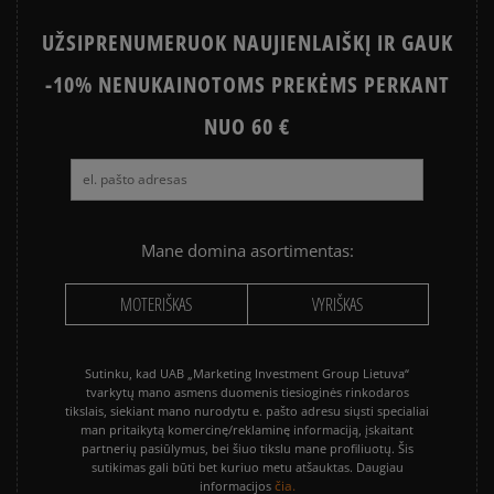
būdais.
Apmokėjimas atsiimant prekes - tai galimybė
UŽSIPRENUMERUOK NAUJIENLAIŠKĮ IR GAUK
sumokėti už prekes kurjeriui kortele arba grynais.
Paslauga yra papildomai apmokestinama 3 €.
-10% NENUKAINOTOMS PREKĖMS PERKANT
NUO 60 €
Mane domina asortimentas:
MOTERIŠKAS
VYRIŠKAS
Sutinku, kad UAB „Marketing Investment Group Lietuva“
tvarkytų mano asmens duomenis tiesioginės rinkodaros
tikslais, siekiant mano nurodytu e. pašto adresu siųsti specialiai
man pritaikytą komercinę/reklaminę informaciją, įskaitant
partnerių pasiūlymus, bei šiuo tikslu mane profiliuotų. Šis
sutikimas gali būti bet kuriuo metu atšauktas. Daugiau
čia.
informacijos