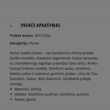
40,5
26 cm
Pranešti man
41
26,5 cm
PREKĖS APRAŠYMAS
Pranešti man
Prekės kodas:
36137202
42
27 cm
Pranešti man
Kategorija:
Puma
Puma Suede Classic – tai standartinis Puma prekės
42,5
27,5 cm
Pranešti man
ženklo modelis. Klasikinis legendinės linijos variantas
su charakteringu logotipu pabrėžia Tavo stilių. Rinkis
Casual Emboss modelį. Zomšinis aulas, sintetinis
43
28 cm
Pranešti man
batelių vidus ir patvarus guminis padas - visa tai Tau.
Šiandien. Dabar. Būk išskirtinis. Neišblėsk pilkoje
minioje.
44
28,5 cm
Pranešti man
Batviršis: zomša
Įdėklas: tekstilinis audinys, sintetinis audinys
Padas: guma
44,5
29 cm
Pranešti man