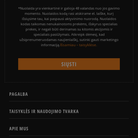
*Nuolaida yra vienkartinė ir galioja 48 valandas nuo jos gavimo
momento. Nuolaidos kodą rasi atskirame el. laiške, kurį
išsiųsime tau, kai paspausi aktyvinimo nuorodą. Nuolaidos
kodas taikomas nenukainotoms prekėms, išskyrus specialias
prekes, ir negali būti derinamas su kitomis akcijomis ir
specialiais pasiūlymais. Atkreipk dėmesį, kad
užsiprenumeruodamas naujienlaiškį, sutinki gauti marketingo
Išsamiau – taisyklėse.
informaciją.
PAGALBA
TAISYKLĖS IR NAUDOJIMO TVARKA
APIE MUS