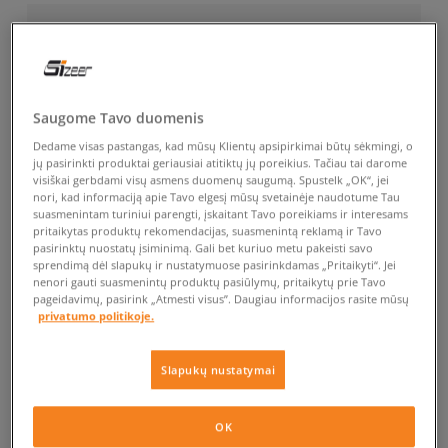
Saugome Tavo duomenis
Dedame visas pastangas, kad mūsų Klientų apsipirkimai būtų sėkmingi, o
jų pasirinkti produktai geriausiai atitiktų jų poreikius. Tačiau tai darome
visiškai gerbdami visų asmens duomenų saugumą. Spustelk „OK“, jei
nori, kad informaciją apie Tavo elgesį mūsų svetainėje naudotume Tau
suasmenintam turiniui parengti, įskaitant Tavo poreikiams ir interesams
pritaikytas produktų rekomendacijas, suasmenintą reklamą ir Tavo
pasirinktų nuostatų įsiminimą. Gali bet kuriuo metu pakeisti savo
sprendimą dėl slapukų ir nustatymuose pasirinkdamas „Pritaikyti“. Jei
nenori gauti suasmenintų produktų pasiūlymų, pritaikytų prie Tavo
pageidavimų, pasirink „Atmesti visus”. Daugiau informacijos rasite mūsų
privatumo politikoje.
Slapukų nustatymai
OK