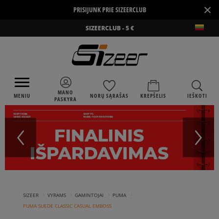
×
PRISIJUNK PRIE SIZEERCLUB
SIZEERCLUB - 5 €
MANO
MENIU
NORŲ SĄRAŠAS
KREPŠELIS
IEŠKOTI
PASKYRA
›
›
›
›
SIZEER
VYRAMS
GAMINTOJAI
PUMA
PUMA SUEDE CLASSIC CASUAL EMBOSS