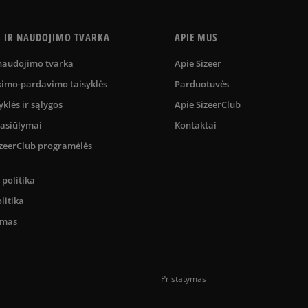
S IR NAUDOJIMO TVARKA
APIE MUS
 naudojimo tvarka
Apie Sizeer
kimo-pardavimo taisyklės
Parduotuvės
yklės ir sąlygos
Apie SizeerClub
pasiūlymai
Kontaktai
SizeerClub programėlės
politika
litika
umas
Pristatymas