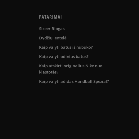
PATARIMAI
Sizeer Blogas
Dydžių lentelė
Kaip valyti batus iš nubuko?
Kaip valyti odinius batus?
Kaip atskirti originalius Nike nuo
klastotės?
Kaip valyti adidas Handball Spezial?