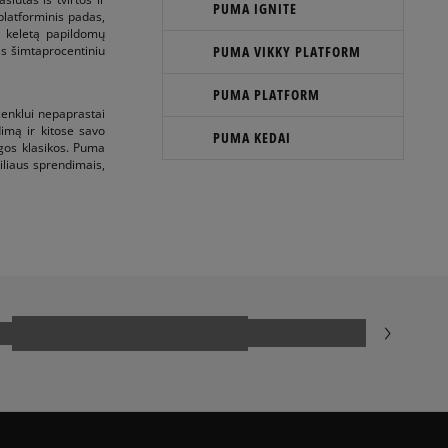
PUMA IGNITE
platforminis padas,
i keletą papildomų
is šimtaprocentiniu
PUMA VIKKY PLATFORM
PUMA PLATFORM
enklui nepaprastai
imą ir kitose savo
PUMA KEDAI
ngos klasikos. Puma
iliaus sprendimais,