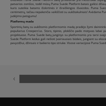
patvarios zomšos, todėl mūsų Puma Suede Platform batais galėsi džiaugtis
kuris suteikia batams išskirtinės ir išraiškingos išvaizdos. Puma Su
centimetrų, tačiau nepakenčia vaikščioti su aukštakulniais! Avėdama Pum
judėjimo patogumu!
Platformų mada
Sportinių batų su aukštomis platformomis madą pradėjo žymi daininin
populiarius Creepers‘us. Storo, tipinio, plokščio pado motyvas labai 
projektuose. Puma Suede batų junginys su platformomis yra tarsi svajo
Suede Platform kedus gali nešioti įvairiausiais būdais, jungiant su eksce
pavyzdžiui, džinsais ir baikerio tipo striuke. Visose variacijose Puma Sued