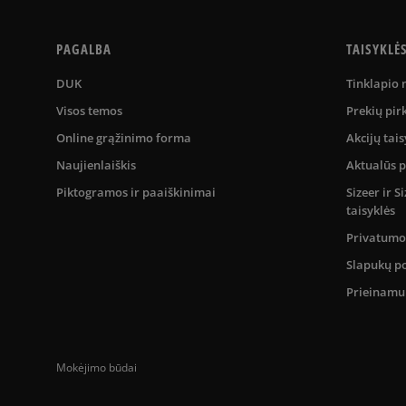
PAGALBA
TAISYKLĖ
DUK
Tinklapio
Visos temos
Prekių pir
Online grąžinimo forma
Akcijų tais
Naujienlaiškis
Aktualūs 
Piktogramos ir paaiškinimai
Sizeer ir 
taisyklės
Privatumo 
Slapukų po
Prieinam
Mokėjimo būdai