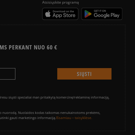
Atsisiųskite programą
MS PERKANT NUO 60 €
su siųsti specialiai man pritaikytą komercinę/reklaminę informaciją,
vinimo nuorodą. Nuolaidos kodas taikomas nenukainotoms prekėms,
Išsamiau – taisyklėse.
sutinki gauti marketingo informaciją.