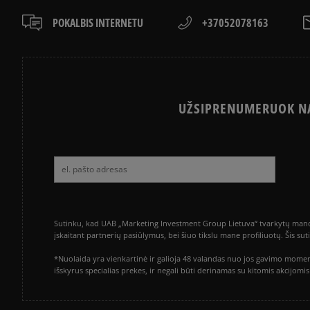
POKALBIS INTERNETU
+37052078163
UŽSIPRENUMERUOK NA
Sutinku, kad UAB „Marketing Investment Group Lietuva“ tvarkytų mano a
įskaitant partnerių pasiūlymus, bei šiuo tikslu mane profiliuotų. Šis s
*Nuolaida yra vienkartinė ir galioja 48 valandas nuo jos gavimo momen
išskyrus specialias prekes, ir negali būti derinamas su kitomis akcijom