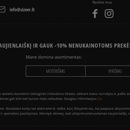
Raskite mus
info@sizeer.lt
UJIENLAIŠKĮ IR GAUK -10% NENUKAINOTOMS PREKĖ
Mane domina asortimentas:
MOTERIŠKAS
VYRIŠKAS
smens duomenis tiesioginės rinkodaros tikslais, siekiant mano nurodytu e. pašto adre
čia.
utikimas gali būti bet kuriuo metu atšauktas. Daugiau informacijos
to. Nuolaidos kodą rasi atskirame el. laiške, kurį išsiųsime tau, kai paspausi akty
is ir specialiais pasiūlymais. Atkreipk dėmesį, kad užsiprenumeruodamas naujienlaiškį, 