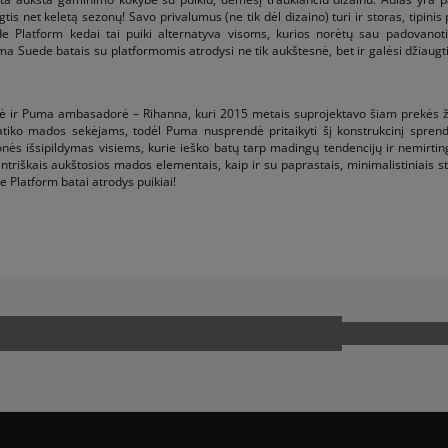
 net keletą sezonų! Savo privalumus (ne tik dėl dizaino) turi ir storas, tipinis 
ede Platform kedai tai puiki alternatyva visoms, kurios norėtų sau padovanot
a Suede batais su platformomis atrodysi ne tik aukštesnė, bet ir galėsi džiaugt
kė ir Puma ambasadorė – Rihanna, kuri 2015 metais suprojektavo šiam prekės ž
patiko mados sekėjams, todėl Puma nusprendė pritaikyti šį konstrukcinį sprend
nės išsipildymas visiems, kurie ieško batų tarp madingų tendencijų ir nemirti
ntriškais aukštosios mados elementais, kaip ir su paprastais, minimalistiniais st
e Platform batai atrodys puikiai!