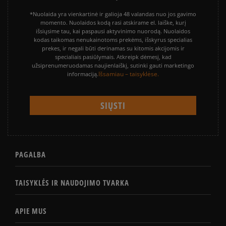
*Nuolaida yra vienkartinė ir galioja 48 valandas nuo jos gavimo
momento. Nuolaidos kodą rasi atskirame el. laiške, kurį
išsiųsime tau, kai paspausi aktyvinimo nuorodą. Nuolaidos
kodas taikomas nenukainotoms prekėms, išskyrus specialias
prekes, ir negali būti derinamas su kitomis akcijomis ir
specialiais pasiūlymais. Atkreipk dėmesį, kad
užsiprenumeruodamas naujienlaiškį, sutinki gauti marketingo
Išsamiau – taisyklėse.
informaciją.
PAGALBA
TAISYKLĖS IR NAUDOJIMO TVARKA
APIE MUS