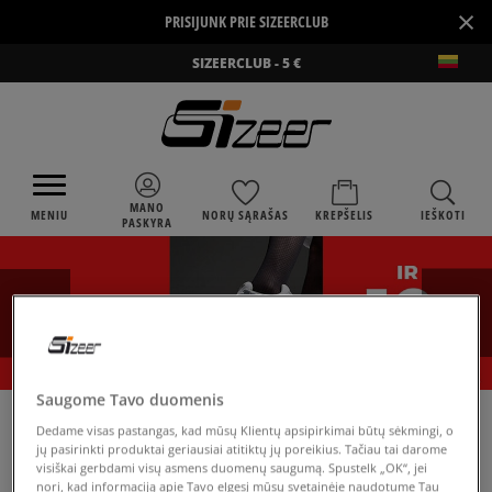
×
PRISIJUNK PRIE SIZEERCLUB
SIZEERCLUB - 5 €
MANO
MENIU
NORŲ SĄRAŠAS
KREPŠELIS
IEŠKOTI
PASKYRA
Saugome Tavo duomenis
›
SIZEER
REEBOK CLASSIC SLID
Dedame visas pastangas, kad mūsų Klientų apsipirkimai būtų sėkmingi, o
jų pasirinkti produktai geriausiai atitiktų jų poreikius. Tačiau tai darome
visiškai gerbdami visų asmens duomenų saugumą. Spustelk „OK“, jei
nori, kad informaciją apie Tavo elgesį mūsų svetainėje naudotume Tau