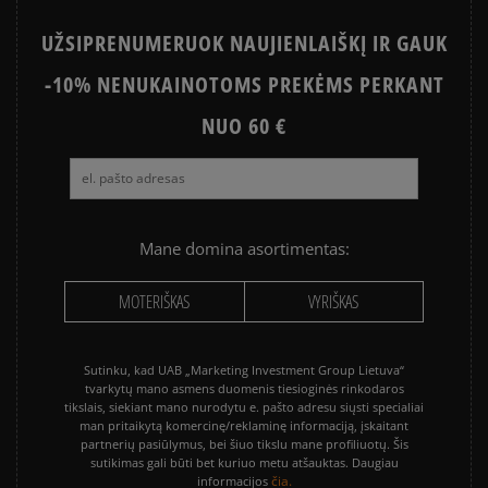
UŽSIPRENUMERUOK NAUJIENLAIŠKĮ IR GAUK
-10% NENUKAINOTOMS PREKĖMS PERKANT
NUO 60 €
Mane domina asortimentas:
MOTERIŠKAS
VYRIŠKAS
Sutinku, kad UAB „Marketing Investment Group Lietuva“
tvarkytų mano asmens duomenis tiesioginės rinkodaros
tikslais, siekiant mano nurodytu e. pašto adresu siųsti specialiai
man pritaikytą komercinę/reklaminę informaciją, įskaitant
partnerių pasiūlymus, bei šiuo tikslu mane profiliuotų. Šis
sutikimas gali būti bet kuriuo metu atšauktas. Daugiau
čia.
informacijos