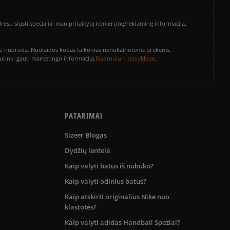
su siųsti specialiai man pritaikytą komercinę/reklaminę informaciją,
vinimo nuorodą. Nuolaidos kodas taikomas nenukainotoms prekėms,
Išsamiau – taisyklėse.
sutinki gauti marketingo informaciją.
PATARIMAI
Sizeer Blogas
Dydžių lentelė
Kaip valyti batus iš nubuko?
Kaip valyti odinius batus?
Kaip atskirti originalius Nike nuo
klastotės?
Kaip valyti adidas Handball Spezial?