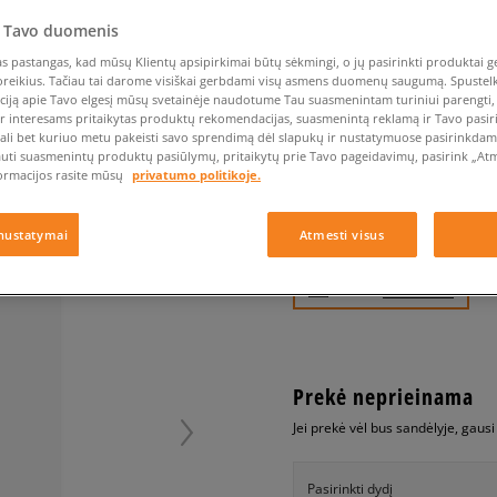
Nike Air Max TL 2.5
Liemens rankinė
Vans
Confront
Champion
EMU Australia
Converse Chuck Taylor
Batų priežiūra
Liemens rankinė
All Star
 Tavo duomenis
Havaianas
Skrybėlės
Converse
Confront
Ellesse
Skrybėlės
Converse Chuck 70
Saucony
Crocs
Converse
Jansport
 pastangas, kad mūsų Klientų apsipirkimai būtų sėkmingi, o jų pasirinkti produktai ge
poreikius. Tačiau tai darome visiškai gerbdami visų asmens duomenų saugumą. Spustelk 
Jordan 4
Clarks
Dr. Martens
DC
Jordan
ciją apie Tavo elgesį mūsų svetainėje naudotume Tau suasmenintam turiniui parengti, 
REEBOK ROYAL CLJOG 
Nike Air Max DN8
ir interesams pritaikytas produktų rekomendacijas, suasmenintą reklamą ir Tavo pasir
Dickies
Eastpak
Dickies
Lacoste
vaikams, reebok
ali bet kuriuo metu pakeisti savo sprendimą dėl slapukų ir nustatymuose pasirinkdamas
New Balance 530
EMU Australia
Dr. Martens
New Era
auti suasmenintų produktų pasiūlymų, pritaikytų prie Tavo pageidavimų, pasirink „Atme
New Balance 9060
ormacijos rasite mūsų
privatumo politikoje.
0.0
(
0
)
Nike Dunk
19,99
€
Puma Speedcat
nustatymai
Atmesti visus
Puma Suede XL
Puma Palermo
+ 20 tšk.
SizeerClub
Asics Gel-NYC Rugged
Prekė neprieinama
Jei prekė vėl bus sandėlyje, gaus
Pasirinkti dydį