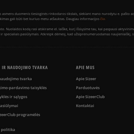
smens duomenis tiesioginės rinkodaros tikslais, siekiant mano nurodytu e. pašto adre
čia.
utikimas gali būti bet kuriuo metu atšauktas. Daugiau informacijos
to. Nuolaidos kodą rasi atskirame el. laiške, kurį išsiųsime tau, kai paspausi akty
is ir specialiais pasiūlymais. Atkreipk dėmesį, kad užsiprenumeruodamas naujienlaiškį, 
S IR NAUDOJIMO TVARKA
APIE MUS
 naudojimo tvarka
Apie Sizeer
kimo-pardavimo taisyklės
Parduotuvės
yklės ir sąlygos
Apie SizeerClub
pasiūlymai
Kontaktai
SizeerClub programėlės
politika