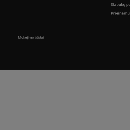
Slapukų po
Prieinam
Mokėjimo būdai