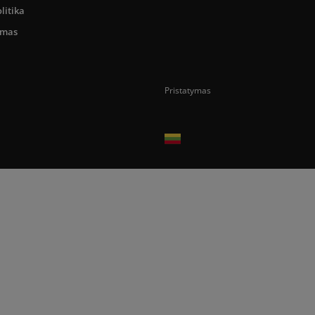
litika
umas
Pristatymas
Prekes pristatome tik Lietuvos Respubli