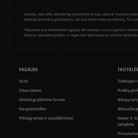
Sutinku, kad UAB „Marketing Investment Group Lietuva“ tvarkytų mano a
įskaitant partnerių pasiūlymus, bei šiuo tikslu mane profiliuotų. Šis s
*Nuolaida yra vienkartinė ir galioja 48 valandas nuo jos gavimo momen
išskyrus specialias prekes, ir negali būti derinamas su kitomis akcijom
PAGALBA
TAISYKLĖ
DUK
Tinklapio
Visos temos
Prekių pir
Online grąžinimo forma
Akcijų tais
Naujienlaiškis
Aktualūs 
Piktogramos ir paaiškinimai
Sizeer ir 
taisyklės
Privatumo 