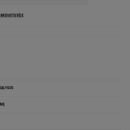
US dydžiai
PARDUOTUVĖJE
Pranešti man
Pranešti man
Pranešti man
Pranešti man
 SĄLYGOS
Pranešti man
 NUO 60 €
LMĘ
Pranešti man
d.d.
p S.A.
Pranešti man