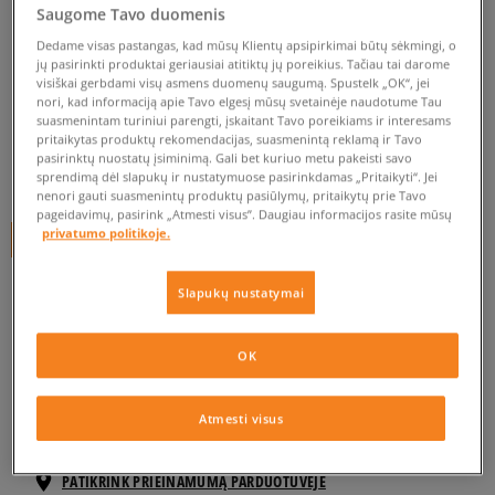
Saugome Tavo duomenis
ROXY KEPURĖ TORAH BRIGHT
Dedame visas pastangas, kad mūsų Klientų apsipirkimai būtų sėkmingi, o
BEANIE
jų pasirinkti produktai geriausiai atitiktų jų poreikius. Tačiau tai darome
visiškai gerbdami visų asmens duomenų saugumą. Spustelk „OK“, jei
moterims, kepurės
nori, kad informaciją apie Tavo elgesį mūsų svetainėje naudotume Tau
suasmenintam turiniui parengti, įskaitant Tavo poreikiams ir interesams
0.0
(
0
)
pritaikytas produktų rekomendacijas, suasmenintą reklamą ir Tavo
pasirinktų nuostatų įsiminimą. Gali bet kuriuo metu pakeisti savo
14,95
€
sprendimą dėl slapukų ir nustatymuose pasirinkdamas „Pritaikyti“. Jei
nenori gauti suasmenintų produktų pasiūlymų, pritaikytų prie Tavo
pageidavimų, pasirink „Atmesti visus”. Daugiau informacijos rasite mūsų
privatumo politikoje.
+ 15 tšk.
SizeerClub
Slapukų nustatymai
Prekė neprieinama
OK
Jei prekė vėl bus sandėlyje, gausi pranešimą iš mūsų.
Atmesti visus
Pasirinkti dydį
PATIKRINK PRIEINAMUMĄ PARDUOTUVĖJE
ONE SIZE
Pranešti man