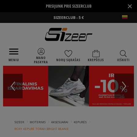
×
PRISIJUNK PRIE SIZEERCLUB
SIZEERCLUB - 5 €
MANO
MENIU
NORŲ SĄRAŠAS
KREPŠELIS
IEŠKOTI
PASKYRA
›
›
›
›
SIZEER
MOTERIMS
AKSESUARAI
KEPURĖS
ROXY KEPURĖ TORAH BRIGHT BEANIE