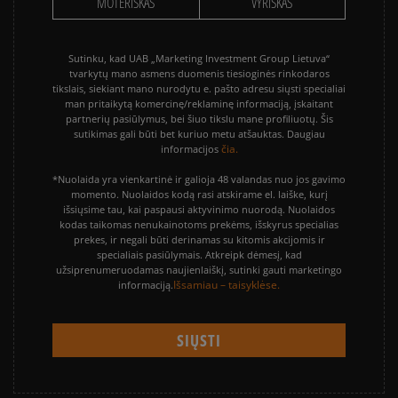
MOTERIŠKAS
VYRIŠKAS
Sutinku, kad UAB „Marketing Investment Group Lietuva“
tvarkytų mano asmens duomenis tiesioginės rinkodaros
tikslais, siekiant mano nurodytu e. pašto adresu siųsti specialiai
man pritaikytą komercinę/reklaminę informaciją, įskaitant
partnerių pasiūlymus, bei šiuo tikslu mane profiliuotų. Šis
sutikimas gali būti bet kuriuo metu atšauktas. Daugiau
čia.
informacijos
*Nuolaida yra vienkartinė ir galioja 48 valandas nuo jos gavimo
momento. Nuolaidos kodą rasi atskirame el. laiške, kurį
išsiųsime tau, kai paspausi aktyvinimo nuorodą. Nuolaidos
kodas taikomas nenukainotoms prekėms, išskyrus specialias
prekes, ir negali būti derinamas su kitomis akcijomis ir
specialiais pasiūlymais. Atkreipk dėmesį, kad
užsiprenumeruodamas naujienlaiškį, sutinki gauti marketingo
Išsamiau – taisyklėse.
informaciją.