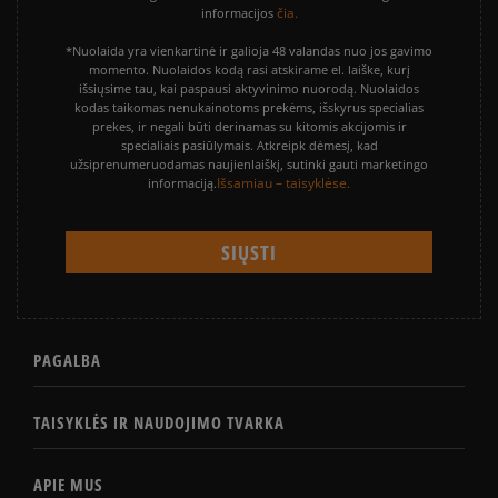
čia.
informacijos
*Nuolaida yra vienkartinė ir galioja 48 valandas nuo jos gavimo
momento. Nuolaidos kodą rasi atskirame el. laiške, kurį
išsiųsime tau, kai paspausi aktyvinimo nuorodą. Nuolaidos
kodas taikomas nenukainotoms prekėms, išskyrus specialias
prekes, ir negali būti derinamas su kitomis akcijomis ir
specialiais pasiūlymais. Atkreipk dėmesį, kad
užsiprenumeruodamas naujienlaiškį, sutinki gauti marketingo
Išsamiau – taisyklėse.
informaciją.
PAGALBA
TAISYKLĖS IR NAUDOJIMO TVARKA
APIE MUS