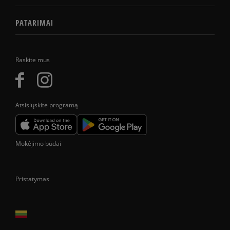
PATARIMAI
Raskite mus
Atsisiųskite programą
Mokėjimo būdai
Pristatymas
Prekes pristatome tik Lietuvos Respublikos teritorijoje