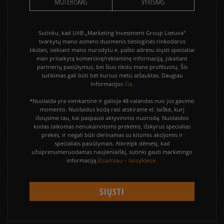
MOTERIŠKAS
VYRIŠKAS
Sutinku, kad UAB „Marketing Investment Group Lietuva“
tvarkytų mano asmens duomenis tiesioginės rinkodaros
tikslais, siekiant mano nurodytu e. pašto adresu siųsti specialiai
man pritaikytą komercinę/reklaminę informaciją, įskaitant
partnerių pasiūlymus, bei šiuo tikslu mane profiliuotų. Šis
sutikimas gali būti bet kuriuo metu atšauktas. Daugiau
čia.
informacijos
*Nuolaida yra vienkartinė ir galioja 48 valandas nuo jos gavimo
momento. Nuolaidos kodą rasi atskirame el. laiške, kurį
išsiųsime tau, kai paspausi aktyvinimo nuorodą. Nuolaidos
kodas taikomas nenukainotoms prekėms, išskyrus specialias
prekes, ir negali būti derinamas su kitomis akcijomis ir
specialiais pasiūlymais. Atkreipk dėmesį, kad
užsiprenumeruodamas naujienlaiškį, sutinki gauti marketingo
Išsamiau – taisyklėse.
informaciją.