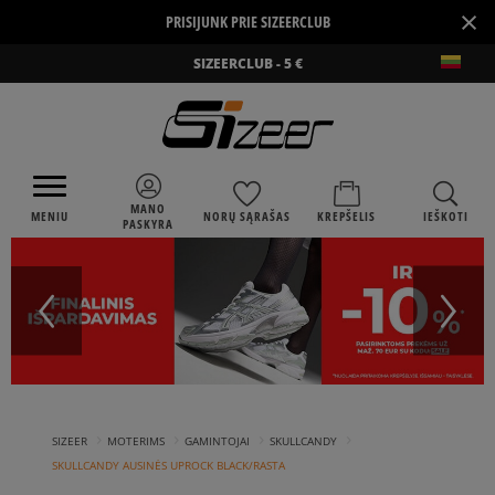
×
PRISIJUNK PRIE SIZEERCLUB
SIZEERCLUB - 5 €
MANO
MENIU
NORŲ SĄRAŠAS
KREPŠELIS
IEŠKOTI
PASKYRA
›
›
›
›
SIZEER
MOTERIMS
GAMINTOJAI
SKULLCANDY
SKULLCANDY AUSINĖS UPROCK BLACK/RASTA