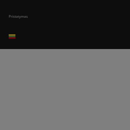
Pristatymas
Prekes pristatome tik Lietuvos Respublikos teritorijoje