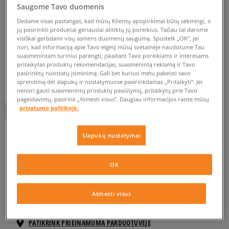
Saugome Tavo duomenis
SKULLCANDY AUSINĖS
Dedame visas pastangas, kad mūsų Klientų apsipirkimai būtų sėkmingi, o
UPROCK BLACK/RASTA
jų pasirinkti produktai geriausiai atitiktų jų poreikius. Tačiau tai darome
visiškai gerbdami visų asmens duomenų saugumą. Spustelk „OK“, jei
unisex, skullcandy
nori, kad informaciją apie Tavo elgesį mūsų svetainėje naudotume Tau
suasmenintam turiniui parengti, įskaitant Tavo poreikiams ir interesams
0.0
(
0
)
pritaikytas produktų rekomendacijas, suasmenintą reklamą ir Tavo
pasirinktų nuostatų įsiminimą. Gali bet kuriuo metu pakeisti savo
14,99
€
sprendimą dėl slapukų ir nustatymuose pasirinkdamas „Pritaikyti“. Jei
nenori gauti suasmenintų produktų pasiūlymų, pritaikytų prie Tavo
pageidavimų, pasirink „Atmesti visus”. Daugiau informacijos rasite mūsų
privatumo politikoje.
+ 15 tšk.
SizeerClub
Slapukų nustatymai
Prekė neprieinama
OK
Jei prekė vėl bus sandėlyje, gausi pranešimą iš mūsų.
Atmesti visus
Pasirinkti dydį
PATIKRINK PRIEINAMUMĄ PARDUOTUVĖJE
ONE SIZE
Pranešti man