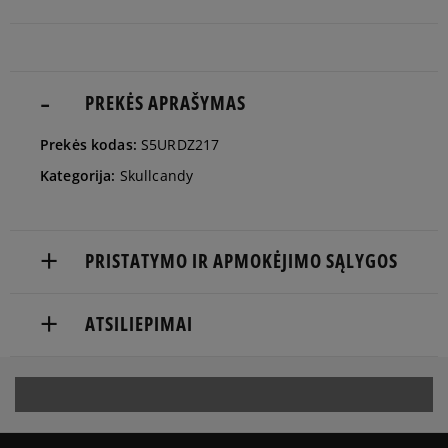
PREKĖS APRAŠYMAS
Prekės kodas:
S5URDZ217
Kategorija:
Skullcandy
PRISTATYMO IR APMOKĖJIMO SĄLYGOS
NEMOKAMAS PRISTATYMAS NUO 60 €
ATSILIEPIMAI
Prekės pristatomos per 2-6 d.d.
Produktas dar neturi atsiliepimų
Pristatymas:
kurjeriu