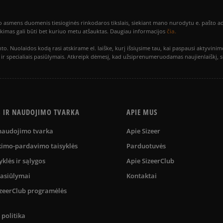
smens duomenis tiesioginės rinkodaros tikslais, siekiant mano nurodytu e. pašto adre
čia.
utikimas gali būti bet kuriuo metu atšauktas. Daugiau informacijos
to. Nuolaidos kodą rasi atskirame el. laiške, kurį išsiųsime tau, kai paspausi akty
is ir specialiais pasiūlymais. Atkreipk dėmesį, kad užsiprenumeruodamas naujienlaiškį, 
S IR NAUDOJIMO TVARKA
APIE MUS
 naudojimo tvarka
Apie Sizeer
kimo-pardavimo taisyklės
Parduotuvės
yklės ir sąlygos
Apie SizeerClub
pasiūlymai
Kontaktai
SizeerClub programėlės
politika