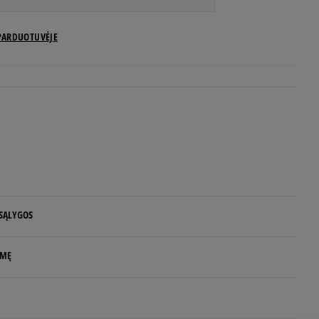
US dydžiai
PARDUOTUVĖJE
Pranešti man
Pranešti man
Pranešti man
Pranešti man
 SĄLYGOS
Pranešti man
 NUO 60 €
lo matmenys centimetrais nurodo pėdos
LMĘ
Pranešti man
d.d.
Pranešti man