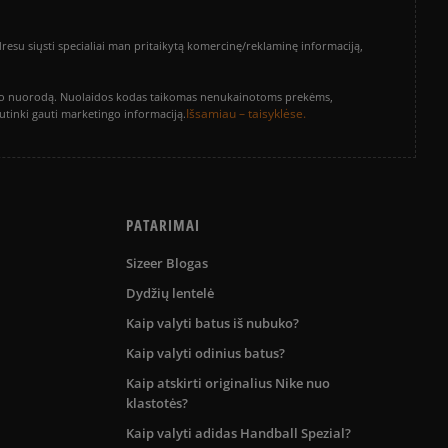
su siųsti specialiai man pritaikytą komercinę/reklaminę informaciją,
vinimo nuorodą. Nuolaidos kodas taikomas nenukainotoms prekėms,
Išsamiau – taisyklėse.
sutinki gauti marketingo informaciją.
PATARIMAI
Sizeer Blogas
Dydžių lentelė
Kaip valyti batus iš nubuko?
Kaip valyti odinius batus?
Kaip atskirti originalius Nike nuo
klastotės?
Kaip valyti adidas Handball Spezial?