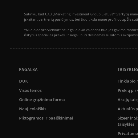
Sutinku, kad UAB „Marketing Investment Group Lietuva“ tvarkytų mano a
įskaitant partnerių pasiūlymus, bei šiuo tikslu mane profiliuotų. Šis s
*Nuolaida yra vienkartinė ir galioja 48 valandas nuo jos gavimo momen
išskyrus specialias prekes, ir negali būti derinamas su kitomis akcijom
PAGALBA
TAISYKLĖ
DUK
Tinklapio
Visos temos
Prekių pir
Online grąžinimo forma
Akcijų tais
Naujienlaiškis
Aktualūs 
Piktogramos ir paaiškinimai
Sizeer ir 
taisyklės
Privatumo 