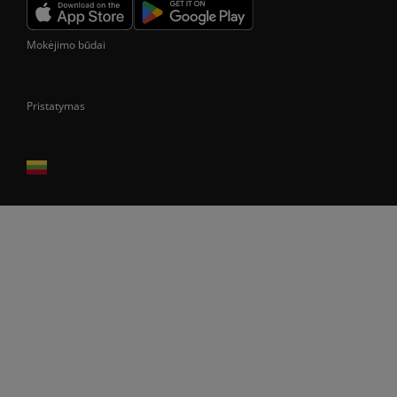
Mokėjimo būdai
Pristatymas
Prekes pristatome tik Lietuvos Respublikos teritorijoje