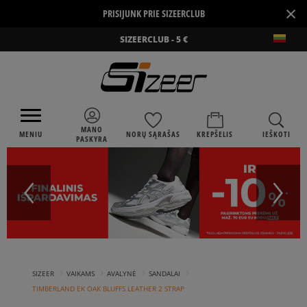
×
PRISIJUNK PRIE SIZEERCLUB
SIZEERCLUB - 5 €
MANO
MENIU
NORŲ SĄRAŠAS
KREPŠELIS
IEŠKOTI
PASKYRA
›
›
›
›
SIZEER
VAIKAMS
AVALYNĖ
SANDALAI
TIMBERLAND EK OAK BLUFFS LEATHER 2 STRAP