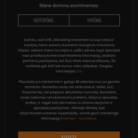
Mane domina asortimentas:
MOTERIŠKAS
VYRIŠKAS
Sutinku, kad UAB „Marketing Investment Group Lietuva“
tvarkytų mano asmens duomenis tiesioginės rinkodaros
tikslais, siekiant mano nurodytu e. pašto adresu siųsti specialiai
man pritaikytą komercinę/reklaminę informaciją, įskaitant
partnerių pasiūlymus, bei šiuo tikslu mane profiliuotų. Šis
sutikimas gali būti bet kuriuo metu atšauktas. Daugiau
čia.
informacijos
*Nuolaida yra vienkartinė ir galioja 48 valandas nuo jos gavimo
momento. Nuolaidos kodą rasi atskirame el. laiške, kurį
išsiųsime tau, kai paspausi aktyvinimo nuorodą. Nuolaidos
kodas taikomas nenukainotoms prekėms, išskyrus specialias
prekes, ir negali būti derinamas su kitomis akcijomis ir
specialiais pasiūlymais. Atkreipk dėmesį, kad
užsiprenumeruodamas naujienlaiškį, sutinki gauti marketingo
Išsamiau – taisyklėse.
informaciją.