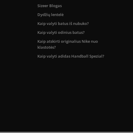
Sizeer Blogas
Dydžių lentelė
Kaip valyti batus iš nubuko?
Kaip valyti odinius batus?
Kaip atskirti originalius Nike nuo
klastotės?
Kaip valyti adidas Handball Spezial?
kos teritorijoje