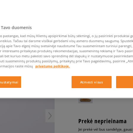
Nike Air Max TL 2.5
Liemens rankinė
Vans
Confront
Champion
EMU Australia
Converse Chuck Taylor
Kepurės
Kepurės
All Star
Havaianas
Skrybėlės
Converse
Confront
Ellesse
6 LOW
Pirštinės
Converse Chuck 70
Saucony
Crocs
Converse
Jansport
Jordan 4
Clarks
Dr. Martens
DC
Jordan
 Tavo duomenis
TIMBERLAND GREENS
Nike Air Max DN8
Dickies
Eastpak
Dickies
Lacoste
 pastangas, kad mūsų Klientų apsipirkimai būtų sėkmingi, o jų pasirinkti produktai ge
vyrams, kedai
New Balance 530
EMU Australia
Dr. Martens
New Era
poreikius. Tačiau tai darome visiškai gerbdami visų asmens duomenų saugumą. Spustelk 
New Balance 9060
ciją apie Tavo elgesį mūsų svetainėje naudotume Tau suasmenintam turiniui parengti, 
4.7
(
16
)
ir interesams pritaikytas produktų rekomendacijas, suasmenintą reklamą ir Tavo pasir
Nike Dunk
ali bet kuriuo metu pakeisti savo sprendimą dėl slapukų ir nustatymuose pasirinkdamas
69
€
Puma Speedcat
auti suasmenintų produktų pasiūlymų, pritaikytų prie Tavo pageidavimų, pasirink „Atme
ormacijos rasite mūsų
privatumo politikoje.
Puma Suede XL
Puma Palermo
+ 69 tšk.
SizeerClub
nustatymai
Atmesti visus
Asics Gel-NYC Rugged
Prekė neprieinama
Jei prekė vėl bus sandėlyje, gaus