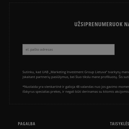
UŽSIPRENUMERUOK NA
Sutinku, kad UAB „Marketing Investment Group Lietuva“ tvarkytų mano a
įskaitant partnerių pasiūlymus, bei šiuo tikslu mane profiliuotų. Šis s
*Nuolaida yra vienkartinė ir galioja 48 valandas nuo jos gavimo momen
išskyrus specialias prekes, ir negali būti derinamas su kitomis akcijom
PAGALBA
TAISYKLĖ