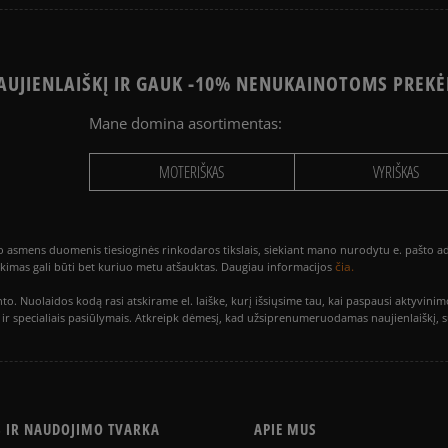
UJIENLAIŠKĮ IR GAUK -10% NENUKAINOTOMS PREKĖ
Mane domina asortimentas:
MOTERIŠKAS
VYRIŠKAS
smens duomenis tiesioginės rinkodaros tikslais, siekiant mano nurodytu e. pašto adre
čia.
utikimas gali būti bet kuriuo metu atšauktas. Daugiau informacijos
to. Nuolaidos kodą rasi atskirame el. laiške, kurį išsiųsime tau, kai paspausi akty
is ir specialiais pasiūlymais. Atkreipk dėmesį, kad užsiprenumeruodamas naujienlaiškį, 
S IR NAUDOJIMO TVARKA
APIE MUS