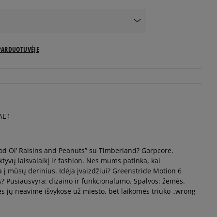
US dydžiai
PARDUOTUVĖJE
Pranešti man
Pranešti man
AE1
Pranešti man
ood Ol’ Raisins and Peanuts” su Timberland? Gorpcore.
Pranešti man
ktyvų laisvalaikį ir fashion. Nes mums patinka, kai
ja į mūsų derinius. Idėja įvaizdžiui? Greenstride Motion 6
Pranešti man
s? Pusiausvyra: dizaino ir funkcionalumo. Spalvos: žemės.
es jų neavime išvykose už miesto, bet laikomės triuko „wrong
lo matmenys centimetrais nurodo pėdos
Pranešti man