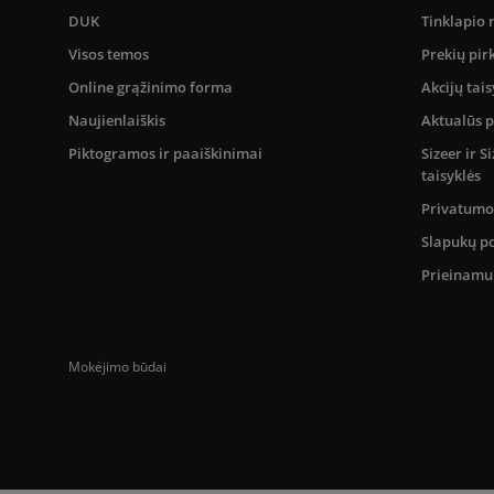
DUK
Tinklapio
Visos temos
Prekių pir
Online grąžinimo forma
Akcijų tais
Naujienlaiškis
Aktualūs 
Piktogramos ir paaiškinimai
Sizeer ir 
taisyklės
Privatumo 
Slapukų po
Prieinam
Mokėjimo būdai