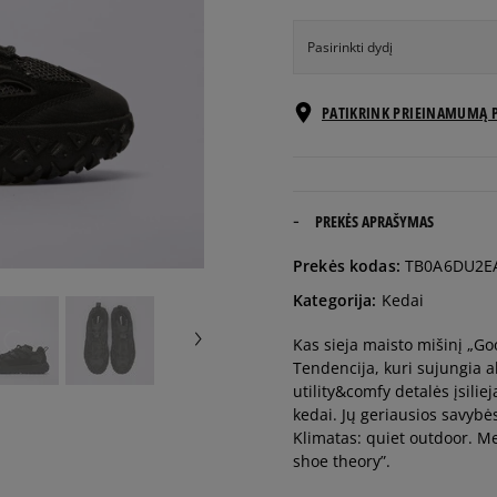
Pasirinkti dydį
EU dydžiai
PATIKRINK PRIEINAMUMĄ 
40
25 cm
41
25,5 cm
PREKĖS APRAŠYMAS
Prekės kodas:
TB0A6DU2E
41,5
26 cm
Kategorija:
Kedai
Kas sieja maisto mišinį „G
42
26,5 cm
Tendencija, kuri sujungia a
utility&comfy detalės įsilie
43
27 cm
kedai. Jų geriausios savybė
Klimatas: quiet outdoor. M
Timberland prekės ženk
shoe theory”.
ilgį.
43,5
27,5 cm