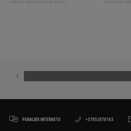
VYRAMS NEW BALANCE KEDAI
CONVERSE KE
Peržiūrėkite populiarias vyriškų kedai kolekcijas:
NIKE AIR FORCE 1
ADIDAS HAND
ADIDAS GAZELLE
NIKE DUNK
NEW BALANCE 9060
AIR JORDAN
NIKE AIR MAX 90
CONVERSE CH
ASICS GEL-NYC
VANS KNU SK
POKALBIS INTERNETU
+37052078163