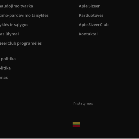
 naudojimo tvarka
Apie Sizeer
kimo-pardavimo taisyklės
Parduotuvės
yklės ir sąlygos
Apie SizeerClub
pasiūlymai
Kontaktai
SizeerClub programėlės
politika
litika
umas
Pristatymas
Prekes pristatome tik Lietuvos Respubli