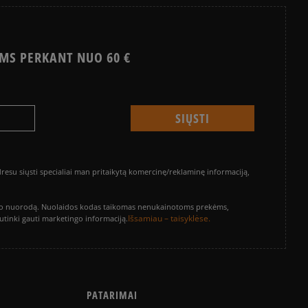
MS PERKANT NUO 60 €
su siųsti specialiai man pritaikytą komercinę/reklaminę informaciją,
vinimo nuorodą. Nuolaidos kodas taikomas nenukainotoms prekėms,
Išsamiau – taisyklėse.
sutinki gauti marketingo informaciją.
PATARIMAI