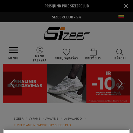
×
PRISIJUNK PRIE SIZEERCLUB
SIZEERCLUB - 5 €
MANO
MENIU
NORŲ SĄRAŠAS
KREPŠELIS
IEŠKOTI
PASKYRA
›
›
›
›
SIZEER
VYRAMS
AVALYNĖ
LAISVALAIKIO
TIMBERLAND NEWPORT BAY SUEDE PTO