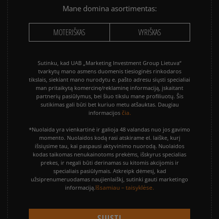
Mane domina asortimentas:
MOTERIŠKAS
VYRIŠKAS
Sutinku, kad UAB „Marketing Investment Group Lietuva“
tvarkytų mano asmens duomenis tiesioginės rinkodaros
tikslais, siekiant mano nurodytu e. pašto adresu siųsti specialiai
man pritaikytą komercinę/reklaminę informaciją, įskaitant
partnerių pasiūlymus, bei šiuo tikslu mane profiliuotų. Šis
sutikimas gali būti bet kuriuo metu atšauktas. Daugiau
čia.
informacijos
*Nuolaida yra vienkartinė ir galioja 48 valandas nuo jos gavimo
momento. Nuolaidos kodą rasi atskirame el. laiške, kurį
išsiųsime tau, kai paspausi aktyvinimo nuorodą. Nuolaidos
kodas taikomas nenukainotoms prekėms, išskyrus specialias
prekes, ir negali būti derinamas su kitomis akcijomis ir
specialiais pasiūlymais. Atkreipk dėmesį, kad
užsiprenumeruodamas naujienlaiškį, sutinki gauti marketingo
Išsamiau – taisyklėse.
informaciją.