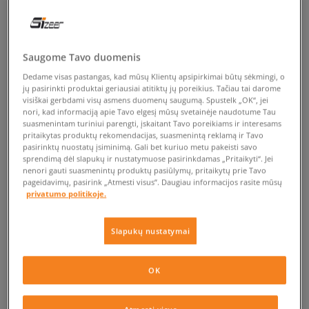
Saugome Tavo duomenis
Dedame visas pastangas, kad mūsų Klientų apsipirkimai būtų sėkmingi, o
jų pasirinkti produktai geriausiai atitiktų jų poreikius. Tačiau tai darome
visiškai gerbdami visų asmens duomenų saugumą. Spustelk „OK“, jei
nori, kad informaciją apie Tavo elgesį mūsų svetainėje naudotume Tau
suasmenintam turiniui parengti, įskaitant Tavo poreikiams ir interesams
pritaikytas produktų rekomendacijas, suasmenintą reklamą ir Tavo
pasirinktų nuostatų įsiminimą. Gali bet kuriuo metu pakeisti savo
sprendimą dėl slapukų ir nustatymuose pasirinkdamas „Pritaikyti“. Jei
nenori gauti suasmenintų produktų pasiūlymų, pritaikytų prie Tavo
pageidavimų, pasirink „Atmesti visus”. Daugiau informacijos rasite mūsų
privatumo politikoje.
Slapukų nustatymai
OK