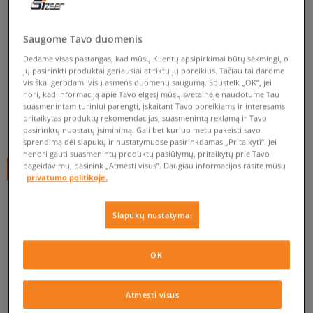
JORDAN MARŠKINĖLIAI JDG
MJ BRKLYN ESSENTIALS SS TE
Saugome Tavo duomenis
G
Dedame visas pastangas, kad mūsų Klientų apsipirkimai būtų sėkmingi, o
jų pasirinkti produktai geriausiai atitiktų jų poreikius. Tačiau tai darome
vaikams, marškinėliai
visiškai gerbdami visų asmens duomenų saugumą. Spustelk „OK“, jei
nori, kad informaciją apie Tavo elgesį mūsų svetainėje naudotume Tau
0.0
(
0
)
suasmenintam turiniui parengti, įskaitant Tavo poreikiams ir interesams
pritaikytas produktų rekomendacijas, suasmenintą reklamą ir Tavo
19
€
pasirinktų nuostatų įsiminimą. Gali bet kuriuo metu pakeisti savo
sprendimą dėl slapukų ir nustatymuose pasirinkdamas „Pritaikyti“. Jei
nenori gauti suasmenintų produktų pasiūlymų, pritaikytų prie Tavo
pageidavimų, pasirink „Atmesti visus”. Daugiau informacijos rasite mūsų
+ 19 tšk.
SizeerClub
privatumo politikoje.
Slapukų nustatymai
Prekė neprieinama
Jei prekė vėl bus sandėlyje, gausi pranešimą iš mūsų.
OK
Pasirinkti dydį
Atmesti visus