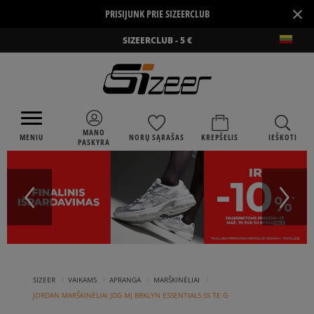
×
PRISIJUNK PRIE SIZEERCLUB
SIZEERCLUB - 5 €
MANO
MENIU
NORŲ SĄRAŠAS
KREPŠELIS
IEŠKOTI
PASKYRA
›
›
›
›
SIZEER
VAIKAMS
APRANGA
MARŠKINĖLIAI
JORDAN MARŠKINĖLIAI JDG MJ BRKLYN ESSENTIALS SS TE G