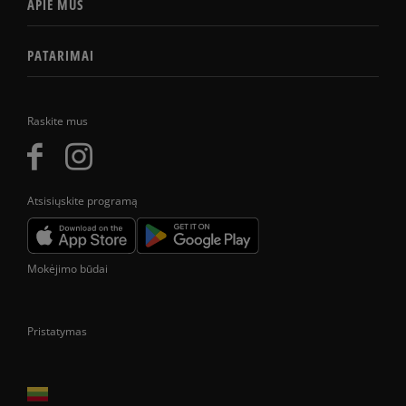
APIE MUS
PATARIMAI
Raskite mus
Atsisiųskite programą
Mokėjimo būdai
Pristatymas
Prekes pristatome tik Lietuvos Respublikos teritorijoje