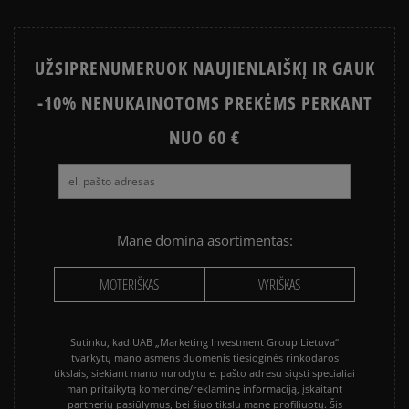
UŽSIPRENUMERUOK NAUJIENLAIŠKĮ IR GAUK
-10% NENUKAINOTOMS PREKĖMS PERKANT
NUO 60 €
Mane domina asortimentas:
MOTERIŠKAS
VYRIŠKAS
Sutinku, kad UAB „Marketing Investment Group Lietuva“
tvarkytų mano asmens duomenis tiesioginės rinkodaros
tikslais, siekiant mano nurodytu e. pašto adresu siųsti specialiai
man pritaikytą komercinę/reklaminę informaciją, įskaitant
partnerių pasiūlymus, bei šiuo tikslu mane profiliuotų. Šis