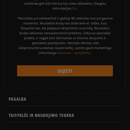
sutikimas gali būti bet kuriuo metu atšauktas. Daugiau
čia.
informacijos
*Nuolaida yra vienkartinė ir galioja 48 valandas nuo jos gavimo
momento. Nuolaidos kodą rasi atskirame el. laiške, kurį
išsiųsime tau, kai paspausi aktyvinimo nuorodą. Nuolaidos
kodas taikomas nenukainotoms prekėms, išskyrus specialias
prekes, ir negali būti derinamas su kitomis akcijomis ir
specialiais pasiūlymais. Atkreipk dėmesį, kad
užsiprenumeruodamas naujienlaiškį, sutinki gauti marketingo
Išsamiau – taisyklėse.
informaciją.
PAGALBA
TAISYKLĖS IR NAUDOJIMO TVARKA