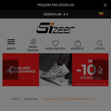
×
PRISIJUNK PRIE SIZEERCLUB
SIZEERCLUB - 5 €
MANO
MENIU
NORŲ SĄRAŠAS
KREPŠELIS
IEŠKOTI
PASKYRA
›
›
SIZEER
AKSESUARAI
VANS KOJINĖS TAPPED CREW BERR BELLY M