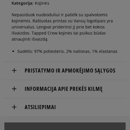
Kategorija:
Kojinės
Nepasiduok nuoboduliui ir pašėlk su spalvotomis
kojinėmis. Raštuotas printas su Vansų logotipais yra
universalus. Lengvai priderinsi jį prie bet kokios
išvaizdos. Tapped Crew kojinės tai puikus būdas
atnaujinti išvaizdą.
Sudėtis: 97% poliesteris, 2% nailonas, 1% elastanas
PRISTATYMO IR APMOKĖJIMO SĄLYGOS
NEMOKAMAS PRISTATYMAS NUO 60 €
INFORMACIJA APIE PREKĖS KILMĘ
Prekės pristatomos per 2-6 d.d.
VF BELGIUM BV
ATSILIEPIMAI
Pristatymas:
Posthofbrug 2-4
2600 Antwerp, Belgium
kurjeriu
atsiėmimas parduotuvėje
Produktas dar neturi atsiliepimų
1-855-909-8267