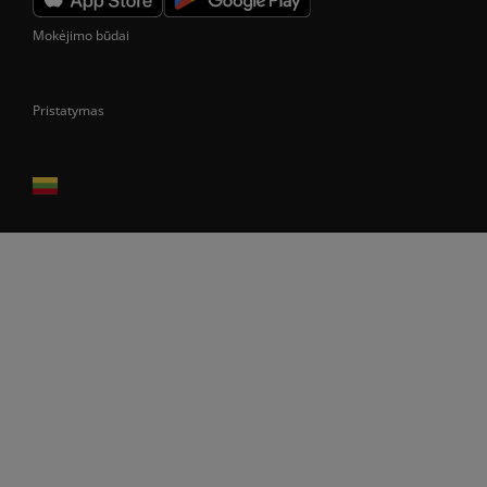
Mokėjimo būdai
Pristatymas
Prekes pristatome tik Lietuvos Respublikos teritorijoje