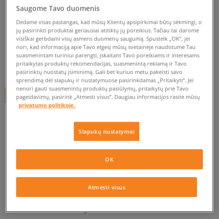
VANS KOJINĖS TAPPED CREW
Saugome Tavo duomenis
BERR BELLY M
Dedame visas pastangas, kad mūsų Klientų apsipirkimai būtų sėkmingi, o
jų pasirinkti produktai geriausiai atitiktų jų poreikius. Tačiau tai darome
unisex, kojinės
visiškai gerbdami visų asmens duomenų saugumą. Spustelk „OK“, jei
nori, kad informaciją apie Tavo elgesį mūsų svetainėje naudotume Tau
0.0
(
0
)
suasmenintam turiniui parengti, įskaitant Tavo poreikiams ir interesams
pritaikytas produktų rekomendacijas, suasmenintą reklamą ir Tavo
14,95
€
pasirinktų nuostatų įsiminimą. Gali bet kuriuo metu pakeisti savo
sprendimą dėl slapukų ir nustatymuose pasirinkdamas „Pritaikyti“. Jei
nenori gauti suasmenintų produktų pasiūlymų, pritaikytų prie Tavo
+ 15 tšk.
SizeerClub
pageidavimų, pasirink „Atmesti visus”. Daugiau informacijos rasite mūsų
privatumo politikoje.
Slapukų nustatymai
PATIKRINK PRIEINAMUMĄ PARDUOTUVĖJE
OK
PREKĖS APRAŠYMAS
Atmesti visus
Prekės kodas:
V569J0Y