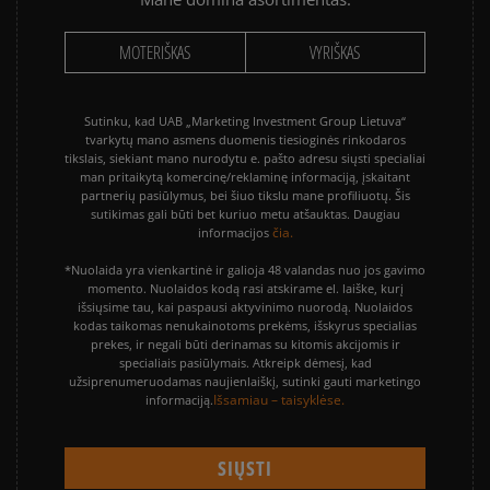
MOTERIŠKAS
VYRIŠKAS
Sutinku, kad UAB „Marketing Investment Group Lietuva“
tvarkytų mano asmens duomenis tiesioginės rinkodaros
tikslais, siekiant mano nurodytu e. pašto adresu siųsti specialiai
man pritaikytą komercinę/reklaminę informaciją, įskaitant
partnerių pasiūlymus, bei šiuo tikslu mane profiliuotų. Šis
sutikimas gali būti bet kuriuo metu atšauktas. Daugiau
čia.
informacijos
*Nuolaida yra vienkartinė ir galioja 48 valandas nuo jos gavimo
momento. Nuolaidos kodą rasi atskirame el. laiške, kurį
išsiųsime tau, kai paspausi aktyvinimo nuorodą. Nuolaidos
kodas taikomas nenukainotoms prekėms, išskyrus specialias
prekes, ir negali būti derinamas su kitomis akcijomis ir
specialiais pasiūlymais. Atkreipk dėmesį, kad
užsiprenumeruodamas naujienlaiškį, sutinki gauti marketingo
Išsamiau – taisyklėse.
informaciją.