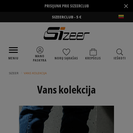
×
PRISIJUNK PRIE SIZEERCLUB
SIZEERCLUB - 5 €
MANO
MENIU
NORŲ SĄRAŠAS
KREPŠELIS
IEŠKOTI
PASKYRA
›
SIZEER
VANS KOLEKCIJA
Vans kolekcija