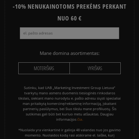
-10% NENUKAINOTOMS PREKĖMS PERKANT
NUO 60 €
Mane domina asortimentas:
MOTERIŠKAS
VYRIŠKAS
Sutinku, kad UAB „Marketing Investment Group Lietuva“
tvarkytų mano asmens duomenis tiesioginės rinkodaros
tikslais, siekiant mano nurodytu e. pašto adresu siųsti specialiai
man pritaikytą komercinę/reklaminę informaciją, įskaitant
partnerių pasiūlymus, bei šiuo tikslu mane profiliuotų. Šis
sutikimas gali būti bet kuriuo metu atšauktas. Daugiau
čia.
informacijos
*Nuolaida yra vienkartinė ir galioja 48 valandas nuo jos gavimo
momento. Nuolaidos kodą rasi atskirame el. laiške, kurį