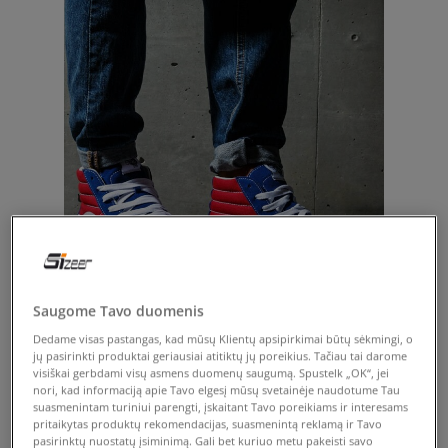
Vans Sk8-Hi
Saugome Tavo duomenis
Dedame visas pastangas, kad mūsų Klientų apsipirkimai būtų sėkmingi, o
jų pasirinkti produktai geriausiai atitiktų jų poreikius. Tačiau tai darome
visiškai gerbdami visų asmens duomenų saugumą. Spustelk „OK“, jei
nori, kad informaciją apie Tavo elgesį mūsų svetainėje naudotume Tau
suasmenintam turiniui parengti, įskaitant Tavo poreikiams ir interesams
pritaikytas produktų rekomendacijas, suasmenintą reklamą ir Tavo
pasirinktų nuostatų įsiminimą. Gali bet kuriuo metu pakeisti savo