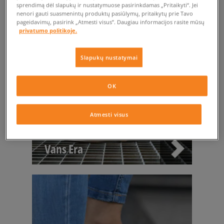
sprendimą dėl slapukų ir nustatymuose pasirinkdamas „Pritaikyti“. Jei
nenori gauti suasmenintų produktų pasiūlymų, pritaikytų prie Tavo
pageidavimų, pasirink „Atmesti visus”. Daugiau informacijos rasite mūsų
privatumo politikoje.
Slapukų nustatymai
OK
Atmesti visus
Vans Era