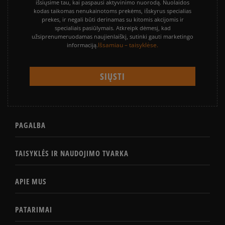
išsiųsime tau, kai paspausi aktyvinimo nuorodą. Nuolaidos
kodas taikomas nenukainotoms prekėms, išskyrus specialias
prekes, ir negali būti derinamas su kitomis akcijomis ir
specialiais pasiūlymais. Atkreipk dėmesį, kad
užsiprenumeruodamas naujienlaiškį, sutinki gauti marketingo
Išsamiau – taisyklėse.
informaciją.
PAGALBA
TAISYKLĖS IR NAUDOJIMO TVARKA
APIE MUS
PATARIMAI