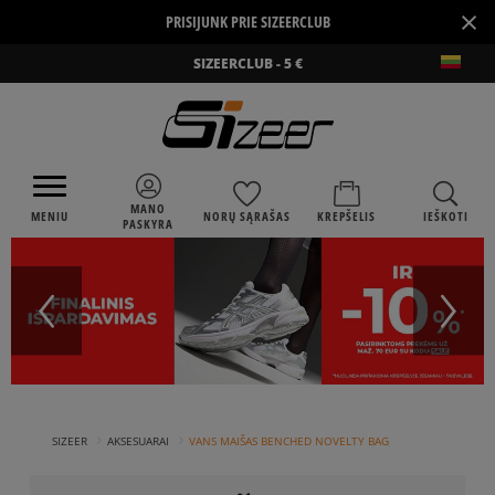
×
PRISIJUNK PRIE SIZEERCLUB
SIZEERCLUB - 5 €
MANO
MENIU
NORŲ SĄRAŠAS
KREPŠELIS
IEŠKOTI
PASKYRA
›
›
SIZEER
AKSESUARAI
VANS MAIŠAS BENCHED NOVELTY BAG