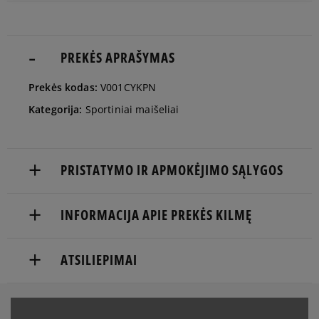
PREKĖS APRAŠYMAS
Prekės kodas:
V001CYKPN
Kategorija:
Sportiniai maišeliai
PRISTATYMO IR APMOKĖJIMO SĄLYGOS
NEMOKAMAS PRISTATYMAS NUO 60 €
INFORMACIJA APIE PREKĖS KILMĘ
Prekės pristatomos per 2-6 d.d.
VF BELGIUM BV
ATSILIEPIMAI
Pristatymas:
Posthofbrug 2-4
2600 Antwerp, Belgium
kurjeriu
atsiėmimas parduotuvėje
Produktas dar neturi atsiliepimų
1-855-909-8267