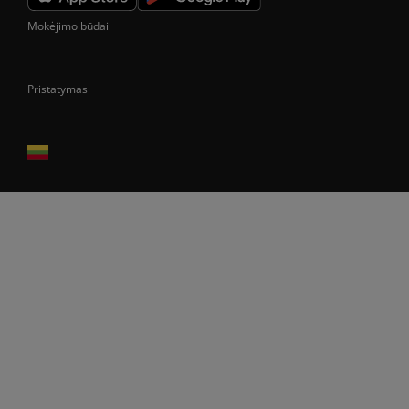
Mokėjimo būdai
Pristatymas
Prekes pristatome tik Lietuvos Respublikos teritorijoje