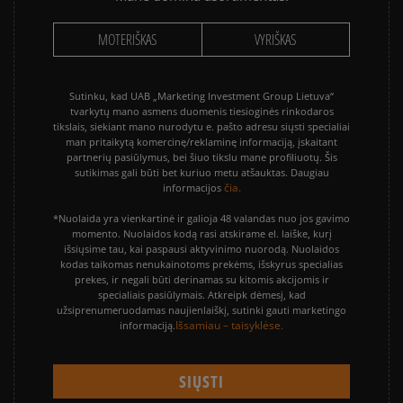
MOTERIŠKAS
VYRIŠKAS
Sutinku, kad UAB „Marketing Investment Group Lietuva“
tvarkytų mano asmens duomenis tiesioginės rinkodaros
tikslais, siekiant mano nurodytu e. pašto adresu siųsti specialiai
man pritaikytą komercinę/reklaminę informaciją, įskaitant
partnerių pasiūlymus, bei šiuo tikslu mane profiliuotų. Šis
sutikimas gali būti bet kuriuo metu atšauktas. Daugiau
čia.
informacijos
*Nuolaida yra vienkartinė ir galioja 48 valandas nuo jos gavimo
momento. Nuolaidos kodą rasi atskirame el. laiške, kurį
išsiųsime tau, kai paspausi aktyvinimo nuorodą. Nuolaidos
kodas taikomas nenukainotoms prekėms, išskyrus specialias
prekes, ir negali būti derinamas su kitomis akcijomis ir
specialiais pasiūlymais. Atkreipk dėmesį, kad
užsiprenumeruodamas naujienlaiškį, sutinki gauti marketingo
Išsamiau – taisyklėse.
informaciją.