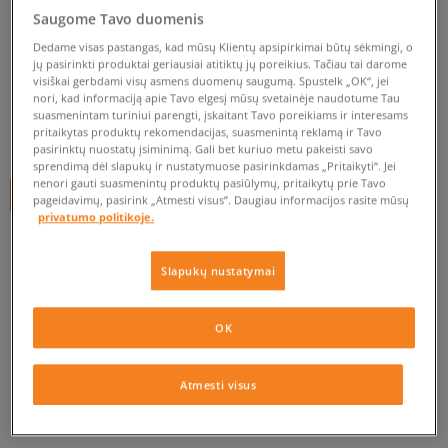
VANS MAIŠAS BENCHED
Saugome Tavo duomenis
NOVELTY BAG
Dedame visas pastangas, kad mūsų Klientų apsipirkimai būtų sėkmingi, o
unisex, sportiniai maišeliai
jų pasirinkti produktai geriausiai atitiktų jų poreikius. Tačiau tai darome
visiškai gerbdami visų asmens duomenų saugumą. Spustelk „OK“, jei
nori, kad informaciją apie Tavo elgesį mūsų svetainėje naudotume Tau
0.0
(
0
)
suasmenintam turiniui parengti, įskaitant Tavo poreikiams ir interesams
pritaikytas produktų rekomendacijas, suasmenintą reklamą ir Tavo
9,99
€
pasirinktų nuostatų įsiminimą. Gali bet kuriuo metu pakeisti savo
sprendimą dėl slapukų ir nustatymuose pasirinkdamas „Pritaikyti“. Jei
nenori gauti suasmenintų produktų pasiūlymų, pritaikytų prie Tavo
+ 10 tšk.
SizeerClub
pageidavimų, pasirink „Atmesti visus”. Daugiau informacijos rasite mūsų
privatumo politikoje.
Prekė neprieinama
Slapukų nustatymai
Jei prekė vėl bus sandėlyje, gausi pranešimą iš mūsų.
OK
Pasirinkti dydį
Atmesti visus
PATIKRINK PRIEINAMUMĄ PARDUOTUVĖJE
ONE SIZE
Pranešti man