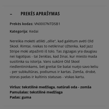
36,5
23 cm
PREKĖS APRAŠYMAS
Pranešti man
Prekės kodas:
VN0007NTDSB1
37
23,5 cm
Pranešti man
Kategorija:
Kedai
Nereikia mokėti atlikti „ollie“, kad galėtum avėti Old
38
24 cm
Pranešti man
Skool. Rimtai, niekas to netikrina! Užtenka, kad Jazz
Stripe moki atpažinti iš tolo. Tas zigzagas yra daugiau
nei logotipas - tai ženklas, kad žinai, kur miesto mada
38,5
24,5 cm
Pranešti man
susitinka su istorija. Vans sukūrė Old Skool
riedlentininkams, bet greitai šie batai nuėjo savo keliu
- per subkultūras, podiumus ir kartas. Zomša, drobė,
39
25 cm
Pranešti man
storas padas ir kultinis statusas - viskas kartu.
Viršus: tekstilinė medžiaga, natūrali oda - zomša
40
25,5 cm
Pranešti man
Pamušalas: tekstilinė medžiaga
Padas: guma
40,5
26 cm
Pranešti man