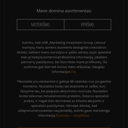
Mane domina asortimentas:
MOTERIŠKAS
VYRIŠKAS
Sutinku, kad UAB „Marketing Investment Group Lietuva“
tvarkytų mano asmens duomenis tiesioginės rinkodaros
tikslais, siekiant mano nurodytu e. pašto adresu siųsti specialiai
man pritaikytą komercinę/reklaminę informaciją, įskaitant
partnerių pasiūlymus, bei šiuo tikslu mane profiliuotų. Šis
sutikimas gali būti bet kuriuo metu atšauktas. Daugiau
čia.
informacijos
*Nuolaida yra vienkartinė ir galioja 48 valandas nuo jos gavimo
momento. Nuolaidos kodą rasi atskirame el. laiške, kurį
išsiųsime tau, kai paspausi aktyvinimo nuorodą. Nuolaidos
kodas taikomas nenukainotoms prekėms, išskyrus specialias
prekes, ir negali būti derinamas su kitomis akcijomis ir
specialiais pasiūlymais. Atkreipk dėmesį, kad
užsiprenumeruodamas naujienlaiškį, sutinki gauti marketingo
Išsamiau – taisyklėse.
informaciją.