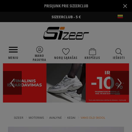
×
PRISIJUNK PRIE SIZEERCLUB
SIZEERCLUB - 5 €
MANO
MENIU
NORŲ SĄRAŠAS
KREPŠELIS
IEŠKOTI
PASKYRA
›
›
›
›
SIZEER
MOTERIMS
AVALYNĖ
KEDAI
VANS OLD SKOOL