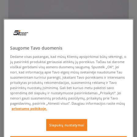
Saugome Tavo duomenis
Dedame visas pastangas, kad mūsų Klientų apsipirkimai būtų sėkmingi, o
jų pasirinkti produktai geriausiai atitiktų jų poreikius. Tačiau tai darome
visiškai gerbdami visų asmens duomenų saugumą. Spustelk „OK“, jei
nori, kad informaciją apie Tavo elgesį mūsų svetainėje naudotume Tau
suasmenintam turiniui parengti, įskaitant Tavo poreikiams ir interesams
pritaikytas produktų rekomendacijas, suasmenintą reklamą ir Tavo
pasirinktų nuostatų įsiminimą. Gali bet kuriuo metu pakeisti savo
sprendimą dėl slapukų ir nustatymuose pasirinkdamas „Pritaikyti“. Jei
nenori gauti suasmenintų produktų pasiūlymų, pritaikytų prie Tavo
pageidavimų, pasirink „Atmesti visus”. Daugiau informacijos rasite mūsų
privatumo politikoje.
Slapukų nustatymai