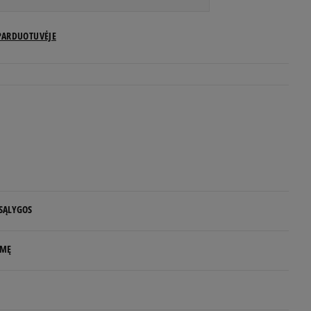
US dydžiai
PARDUOTUVĖJE
Pranešti man
Pranešti man
Pranešti man
Pranešti man
 SĄLYGOS
Pranešti man
 NUO 60 €
LMĘ
Pranešti man
d.d.
Pranešti man