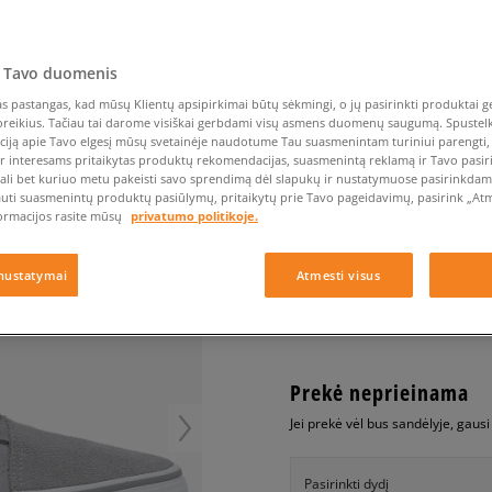
Nike Air Max TL 2.5
Liemens rankinė
Vans
Confront
Champion
EMU Australia
Converse Chuck Taylor
Batų priežiūra
Liemens rankinė
All Star
Havaianas
Skrybėlės
Converse
Confront
Ellesse
Skrybėlės
Converse Chuck 70
Saucony
Crocs
Converse
Jansport
 Tavo duomenis
Jordan 4
Clarks
Dr. Martens
DC
Jordan
VANS OLD SKOOL
 pastangas, kad mūsų Klientų apsipirkimai būtų sėkmingi, o jų pasirinkti produktai ge
Nike Air Max DN8
Dickies
Eastpak
Dickies
Lacoste
poreikius. Tačiau tai darome visiškai gerbdami visų asmens duomenų saugumą. Spustelk 
vyrams, inkariukai
New Balance 530
ciją apie Tavo elgesį mūsų svetainėje naudotume Tau suasmenintam turiniui parengti, 
EMU Australia
Dr. Martens
New Era
ir interesams pritaikytas produktų rekomendacijas, suasmenintą reklamą ir Tavo pasir
New Balance 9060
0.0
(
0
)
ali bet kuriuo metu pakeisti savo sprendimą dėl slapukų ir nustatymuose pasirinkdamas
Nike Dunk
auti suasmenintų produktų pasiūlymų, pritaikytų prie Tavo pageidavimų, pasirink „Atme
29,99
€
ormacijos rasite mūsų
privatumo politikoje.
Puma Speedcat
Puma Suede XL
nustatymai
Atmesti visus
Puma Palermo
+ 30 tšk.
SizeerClub
Asics Gel-NYC Rugged
Prekė neprieinama
Jei prekė vėl bus sandėlyje, gaus
Pasirinkti dydį