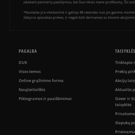
įskaitant partnerių pasiūlymus, bei šiuo tikslu mane profiliuotų. Šis s
*Nuolaida yra vienkartinė ir galioja 48 valandas nuo jos gavimo momen
išskyrus specialias prekes, ir negali būti derinamas su kitomis akcijom
PAGALBA
TAISYKLĖ
DUK
Tinklapio
Visos temos
Prekių pir
Online grąžinimo forma
Akcijų tais
Naujienlaiškis
Aktualūs 
Piktogramos ir paaiškinimai
Sizeer ir 
taisyklės
Privatumo 
Slapukų po
Prieinam