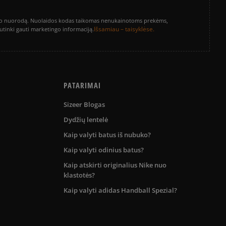
vinimo nuorodą. Nuolaidos kodas taikomas nenukainotoms prekėms,
Išsamiau – taisyklėse.
sutinki gauti marketingo informaciją.
PATARIMAI
Sizeer Blogas
Dydžių lentelė
Kaip valyti batus iš nubuko?
Kaip valyti odinius batus?
Kaip atskirti originalius Nike nuo
klastotės?
Kaip valyti adidas Handball Spezial?