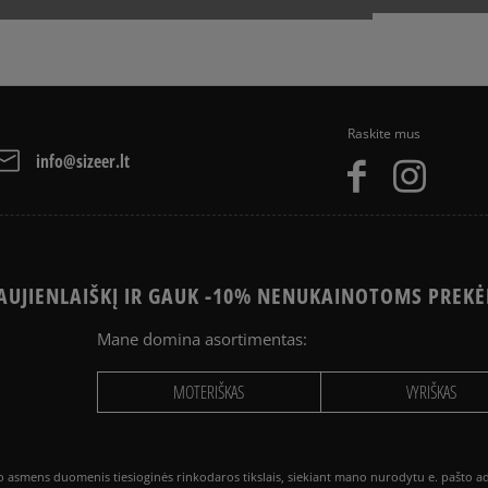
Raskite mus
info@sizeer.lt
UJIENLAIŠKĮ IR GAUK -10% NENUKAINOTOMS PREKĖ
Mane domina asortimentas:
MOTERIŠKAS
VYRIŠKAS
smens duomenis tiesioginės rinkodaros tikslais, siekiant mano nurodytu e. pašto adre