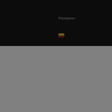
Pristatymas
Prekes pristatome tik Lietuvos Respubli