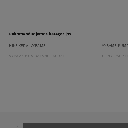
Rekomenduojamos kategorijos
NIKE KEDAI VYRAMS
VYRAMS PUMA
VYRAMS NEW BALANCE KEDAI
CONVERSE KE
Peržiūrėkite populiarias vyriškų kedai kolekcijas:
NIKE AIR FORCE 1
ADIDAS HAND
ADIDAS GAZELLE
NIKE DUNK
NEW BALANCE 9060
AIR JORDAN
NIKE AIR MAX 90
CONVERSE CH
ASICS GEL-NYC
VANS KNU SK