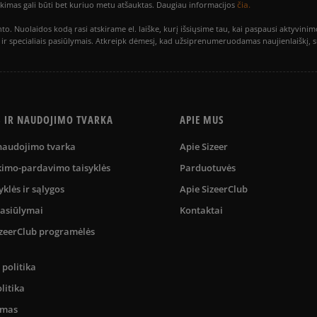
čia.
utikimas gali būti bet kuriuo metu atšauktas. Daugiau informacijos
to. Nuolaidos kodą rasi atskirame el. laiške, kurį išsiųsime tau, kai paspausi akty
is ir specialiais pasiūlymais. Atkreipk dėmesį, kad užsiprenumeruodamas naujienlaiškį, 
S IR NAUDOJIMO TVARKA
APIE MUS
 naudojimo tvarka
Apie Sizeer
kimo-pardavimo taisyklės
Parduotuvės
yklės ir sąlygos
Apie SizeerClub
pasiūlymai
Kontaktai
SizeerClub programėlės
politika
litika
umas