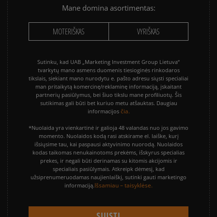
Mane domina asortimentas:
MOTERIŠKAS
VYRIŠKAS
Sutinku, kad UAB „Marketing Investment Group Lietuva“
tvarkytų mano asmens duomenis tiesioginės rinkodaros
tikslais, siekiant mano nurodytu e. pašto adresu siųsti specialiai
man pritaikytą komercinę/reklaminę informaciją, įskaitant
partnerių pasiūlymus, bei šiuo tikslu mane profiliuotų. Šis
sutikimas gali būti bet kuriuo metu atšauktas. Daugiau
čia.
informacijos
*Nuolaida yra vienkartinė ir galioja 48 valandas nuo jos gavimo
momento. Nuolaidos kodą rasi atskirame el. laiške, kurį
išsiųsime tau, kai paspausi aktyvinimo nuorodą. Nuolaidos
kodas taikomas nenukainotoms prekėms, išskyrus specialias
prekes, ir negali būti derinamas su kitomis akcijomis ir
specialiais pasiūlymais. Atkreipk dėmesį, kad
užsiprenumeruodamas naujienlaiškį, sutinki gauti marketingo
Išsamiau – taisyklėse.
informaciją.