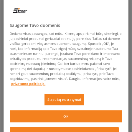
ADIDAS ALTASPORT CF K
vaikams, kedai
0.0
(
0
)
Saugome Tavo duomenis
20
€
Dedame visas pastangas, kad mūsų Klientų apsipirkimai būtų sėkmingi, o
jų pasirinkti produktai geriausiai atitiktų jų poreikius. Tačiau tai darome
visiškai gerbdami visų asmens duomenų saugumą. Spustelk „OK“, jei
nori, kad informaciją apie Tavo elgesį mūsų svetainėje naudotume Tau
+ 20 tšk.
SizeerClub
suasmenintam turiniui parengti, įskaitant Tavo poreikiams ir interesams
pritaikytas produktų rekomendacijas, suasmenintą reklamą ir Tavo
pasirinktų nuostatų įsiminimą. Gali bet kuriuo metu pakeisti savo
sprendimą dėl slapukų ir nustatymuose pasirinkdamas „Pritaikyti“. Jei
Prekė neprieinama
nenori gauti suasmenintų produktų pasiūlymų, pritaikytų prie Tavo
pageidavimų, pasirink „Atmesti visus”. Daugiau informacijos rasite mūsų
Jei prekė vėl bus sandėlyje, gausi pranešimą iš mūsų.
privatumo politikoje.
Pasirinkti dydį
Slapukų nustatymai
EU dydžiai
US dydžiai
PATIKRINK PRIEINAMUMĄ PARDUOTUVĖJE
OK
28
16,6 cm
Pranešti man