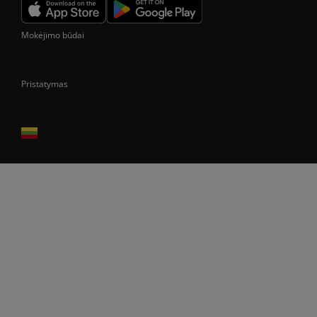
Mokėjimo būdai
Pristatymas
Prekes pristatome tik Lietuvos Respublikos teritorijoje