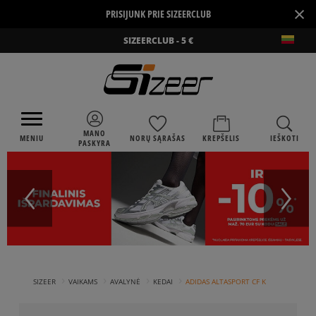
×
PRISIJUNK PRIE SIZEERCLUB
SIZEERCLUB - 5 €
MANO
MENIU
NORŲ SĄRAŠAS
KREPŠELIS
IEŠKOTI
PASKYRA
›
›
›
›
SIZEER
VAIKAMS
AVALYNĖ
KEDAI
ADIDAS ALTASPORT CF K