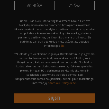
MOTERIŠKAS
VYRIŠKAS
Sutinku, kad UAB „Marketing Investment Group Lietuva“
tvarkytų mano asmens duomenis tiesioginės rinkodaros
tikslais, siekiant mano nurodytu e. pašto adresu siųsti specialiai
man pritaikytą komercinę/reklaminę informaciją, įskaitant
partnerių pasiūlymus, bei šiuo tikslu mane profiliuotų. Šis
sutikimas gali būti bet kuriuo metu atšauktas. Daugiau
čia.
informacijos
*Nuolaida yra vienkartinė ir galioja 48 valandas nuo jos gavimo
momento. Nuolaidos kodą rasi atskirame el. laiške, kurį
išsiųsime tau, kai paspausi aktyvinimo nuorodą. Nuolaidos
kodas taikomas nenukainotoms prekėms, išskyrus specialias
prekes, ir negali būti derinamas su kitomis akcijomis ir
specialiais pasiūlymais. Atkreipk dėmesį, kad
užsiprenumeruodamas naujienlaiškį, sutinki gauti marketingo
Išsamiau – taisyklėse.
informaciją.