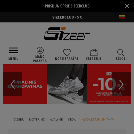
×
PRISIJUNK PRIE SIZEERCLUB
SIZEERCLUB - 5 €
MANO
MENIU
NORŲ SĄRAŠAS
KREPŠELIS
IEŠKOTI
PASKYRA
›
›
›
›
SIZEER
MOTERIMS
AVALYNĖ
KEDAI
ADIDAS STAN SMITH W