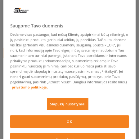
ADIDAS STAN SMITH W
moterims, kedai
0.0
(
0
)
Saugome Tavo duomenis
49,99
€
Dedame visas pastangas, kad mūsų Klientų apsipirkimai būtų sėkmingi, o
jų pasirinkti produktai geriausiai atitiktų jų poreikius. Tačiau tai darome
visiškai gerbdami visų asmens duomenų saugumą. Spustelk „OK“, jei
nori, kad informaciją apie Tavo elgesį mūsų svetainėje naudotume Tau
+ 50 tšk.
SizeerClub
suasmenintam turiniui parengti, įskaitant Tavo poreikiams ir interesams
pritaikytas produktų rekomendacijas, suasmenintą reklamą ir Tavo
pasirinktų nuostatų įsiminimą. Gali bet kuriuo metu pakeisti savo
sprendimą dėl slapukų ir nustatymuose pasirinkdamas „Pritaikyti“. Jei
Prekė neprieinama
nenori gauti suasmenintų produktų pasiūlymų, pritaikytų prie Tavo
pageidavimų, pasirink „Atmesti visus”. Daugiau informacijos rasite mūsų
Jei prekė vėl bus sandėlyje, gausi pranešimą iš mūsų.
privatumo politikoje.
Pasirinkti dydį
Slapukų nustatymai
EU dydžiai
US dydžiai
PATIKRINK PRIEINAMUMĄ PARDUOTUVĖJE
OK
36
22 cm
Pranešti man