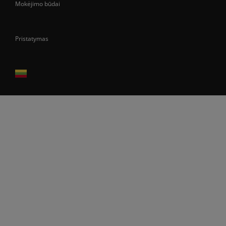
Mokėjimo būdai
Pristatymas
Prekes pristatome tik Lietuvos Respublikos teritorijoje