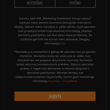
MOTERIŠKAS
VYRIŠKAS
Sutinku, kad UAB „Marketing Investment Group Lietuva“
tvarkytų mano asmens duomenis tiesioginės rinkodaros
tikslais, siekiant mano nurodytu e. pašto adresu siųsti specialiai
man pritaikytą komercinę/reklaminę informaciją, įskaitant
partnerių pasiūlymus, bei šiuo tikslu mane profiliuotų. Šis
sutikimas gali būti bet kuriuo metu atšauktas. Daugiau
čia.
informacijos
*Nuolaida yra vienkartinė ir galioja 48 valandas nuo jos gavimo
momento. Nuolaidos kodą rasi atskirame el. laiške, kurį
išsiųsime tau, kai paspausi aktyvinimo nuorodą. Nuolaidos
kodas taikomas nenukainotoms prekėms, išskyrus specialias
prekes, ir negali būti derinamas su kitomis akcijomis ir
specialiais pasiūlymais. Atkreipk dėmesį, kad
užsiprenumeruodamas naujienlaiškį, sutinki gauti marketingo
Išsamiau – taisyklėse.
informaciją.