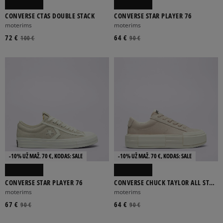
CONVERSE CTAS DOUBLE STACK
CONVERSE STAR PLAYER 76
moterims
moterims
72 €
64 €
100 €
90 €
-10% UŽ MAŽ. 70 €, KODAS: SALE
-10% UŽ MAŽ. 70 €, KODAS: SALE
CONVERSE STAR PLAYER 76
CONVERSE CHUCK TAYLOR ALL STAR
CRUISE
moterims
moterims
67 €
64 €
90 €
90 €