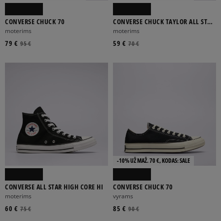
ADIDAS
ASICS
CHAMPION
CONVERSE
ELLESSE
CONVERSE CHUCK 70
CONVERSE CHUCK TAYLOR ALL STAR
OX
moterims
moterims
Rodyti daugiau
79 €
59 €
95 €
70 €
TEKSTILĖ
ODA
SINTETIKA
TINKLELIS
ZOMŠA-NUBUKAS
BALTA
JUODA
MĖLYNA
PILKA
RAUDONA
Rodyti daugiau
-10% UŽ MAŽ. 70 €, KODAS: SALE
CONVERSE ALL STAR HIGH CORE HI
CONVERSE CHUCK 70
moterims
vyrams
AUKŠTO PROFILIO
ŽEMO PROFILIO
60 €
85 €
75 €
90 €