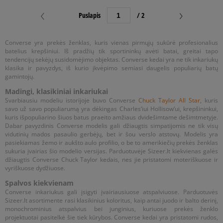
Puslapis
/ 2
Converse yra prekės ženklas, kuris vienas pirmųjų sukūrė profesionalius
batelius krepšiniui. Iš pradžių tik sportininkų avėti batai, greitai tapo
tendencijų sekėjų susidomėjimo objektas. Converse kedai yra ne tik inkariukų
klasika ir pavyzdys, iš kurio įkvėpimo semiasi daugelis populiarių batų
gamintojų.
Madingi, klasikiniai inkariukai
Svarbiausiu modeliu istorijoje buvo Converse
Chuck Taylor All Star
, kuris
savo už savo populiarumą yra dėkingas Charles‘iui Hollisow‘ui, krepšininkui,
kuris išpopuliarino šiuos batus praeito amžiaus dvidešimtame dešimtmetyje.
Dabar pavyzdinis Converse modelis gali džiaugtis simpatijomis ne tik visų
vidutinių mados pasaulio gerbėjų, bet ir šou verslo atstovų. Modelis yra
pasiekiamas žemo ir aukšto aulo profilio, o be to amerikiečių prekės ženklas
sukuria įvairias šio modelio versijas. Parduotuvėje Sizeer.lt kiekvienas galės
džiaugtis Converse Chuck Taylor kedais, nes jie pristatomi moteriškuose ir
vyriškuose dydžiuose.
Spalvos kiekvienam
Converse inkariukus gali įsigyti įvairiausiuose atspalviuose. Parduotuvės
Sizeer.lt asortimente rasi klasikinius koloritus, kaip antai juodo ir balto derinį,
monochrominius atspalvius bei junginius, kuriuose prekės ženklo
projektuotai pasitelkė šie tiek kūrybos. Converse kedai yra pristatomi rudos,