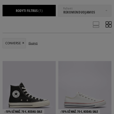
NUO
IKI
Rušiuoti
RODYTI FILTRUS
(1)
REKOMENDUOJAMOS
MOTERIMS
VAIKAMS
VYRAMS
CONVERSE
Išvalyti
20
20,5
21
21,5
22
Rodyti daugiau
-10% UŽ MAŽ. 70 €, KODAS: SALE
-10% UŽ MAŽ. 70 €, KODAS: SALE