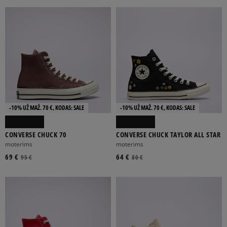
LIPNIOS JUOSTELES
RAIŠTELIAI
BE UŽSEGIMO
SAGTIS
SU GUMA
Rodyti daugiau
-10% UŽ MAŽ. 70 €, KODAS: SALE
-10% UŽ MAŽ. 70 €, KODAS: SALE
PLATFORMA
PLOKŠČIAS
SPORTINIS
7,5 CM
KULNAS
CONVERSE CHUCK 70
CONVERSE CHUCK TAYLOR ALL STAR
moterims
moterims
69 €
64 €
95 €
80 €
VISŲ METŲ
ŽIEMOS
VASAROS
FILTRUOTI