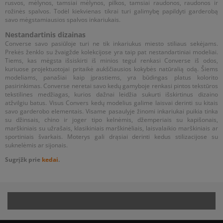
rusvos, mėlynos, tamsiai mėlynos, pilkos, tamsiai raudonos, raudonos ir
rožinės spalvos. Todėl kiekvienas tikrai turi galimybę papildyti garderobą
savo mėgstamiausios spalvos inkariukais.
Nestandartinis dizainas
Converse savo pasiūloje turi ne tik inkariukus miesto stiliaus sekėjams.
Prekės ženklo su žvaigžde kolekcijose yra taip pat nestandartiniai modeliai.
Tiems, kas mėgsta išsiskirti iš minios tegul renkasi Converse iš odos,
kuriuose projektuotojai pritaikė aukščiausios kokybės natūralią odą. Šiems
modeliams, panašiai kaip įprastiems, yra būdingas platus kolorito
pasirinkimas. Converse neretai savo kedų gamyboje renkasi pintos tekstūros
tekstilines medžiagas, kurios dažnai leidžia sukurti išskirtinus dizaino
atžvilgiu batus. Visus Convers kedų modelius galime laisvai derinti su kitais
savo garderobo elementais. Visame pasaulyje žinomi inkariukai puikia tinka
su džinsais, chino ir joger tipo kelnėmis, džemperiais su kapišonais,
marškiniais su užrašais, klasikiniais marškinėliais, laisvalaikio marškiniais ar
sportiniais švarkais. Moterys gali drąsiai derinti kedus stilizacijose su
suknelėmis ar sijonais.
Sugrįžk prie
kedai
.