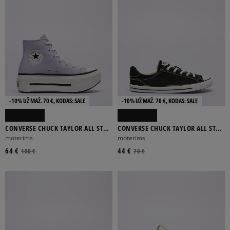
-10% UŽ MAŽ. 70 €, KODAS: SALE
-10% UŽ MAŽ. 70 €, KODAS: SALE
CONVERSE CHUCK TAYLOR ALL STAR
CONVERSE CHUCK TAYLOR ALL STAR
LIFT DOUBLE STACK
DAINTY LUCKY
moterims
moterims
64 €
44 €
100 €
70 €