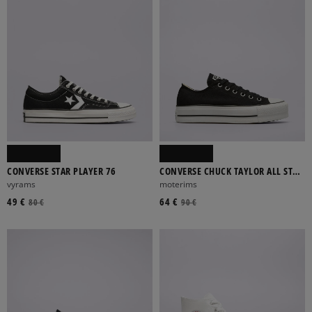
CONVERSE STAR PLAYER 76
CONVERSE CHUCK TAYLOR ALL STAR
LIFT CANVAS LOW TOP
vyrams
moterims
49 €
64 €
80 €
90 €