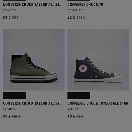
CONVERSE CHUCK TAYLOR ALL STAR
CONVERSE CHUCK 70
OX ALL STAR
vaikams
moterims
34 €
52 €
50 €
100 €
CONVERSE CHUCK TAYLOR ALL STAR
CONVERSE CHUCK TAYLOR ALL STAR
CITY TREK WP
vyrams
vyrams
49 €
49 €
120 €
75 €