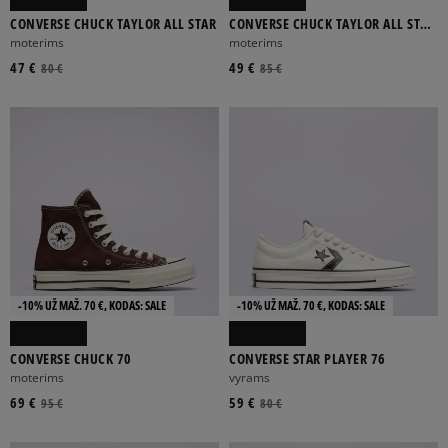
CONVERSE CHUCK TAYLOR ALL STAR
CONVERSE CHUCK TAYLOR ALL STAR
CRUISE
moterims
moterims
47 €
49 €
80 €
85 €
-10% UŽ MAŽ. 70 €, KODAS: SALE
-10% UŽ MAŽ. 70 €, KODAS: SALE
CONVERSE CHUCK 70
CONVERSE STAR PLAYER 76
moterims
vyrams
69 €
59 €
95 €
80 €