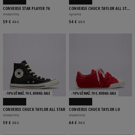
CONVERSE STAR PLAYER 76
CONVERSE CHUCK TAYLOR ALL STAR
OX
moterims
vyrams
59 €
54 €
80 €
65 €
-10% UŽ MAŽ. 70 €, KODAS: SALE
-10% UŽ MAŽ. 70 €, KODAS: SALE
CONVERSE CHUCK TAYLOR ALL STAR
CONVERSE CHUCK TAYLOR LO
moterims
moterims
59 €
64 €
80 €
90 €