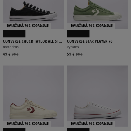
-10% UŽ MAŽ. 70 €, KODAS: SALE
-10% UŽ MAŽ. 70 €, KODAS: SALE
CONVERSE CHUCK TAYLOR ALL STAR
CONVERSE STAR PLAYER 76
OX
moterims
vyrams
49 €
59 €
70 €
90 €
-10% UŽ MAŽ. 70 €, KODAS: SALE
-10% UŽ MAŽ. 70 €, KODAS: SALE