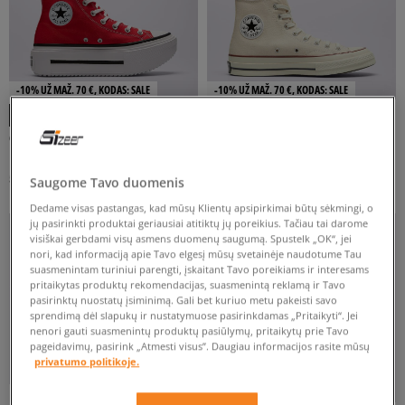
ATŽYMĖTI VISUS
-10% UŽ MAŽ. 70 €, KODAS: SALE
-10% UŽ MAŽ. 70 €, KODAS: SALE
CONVERSE CTAS DOUBLE STACK
CONVERSE CHUCK 70
moterims
moterims
59 €
59 €
95 €
100 €
Saugome Tavo duomenis
Dedame visas pastangas, kad mūsų Klientų apsipirkimai būtų sėkmingi, o
jų pasirinkti produktai geriausiai atitiktų jų poreikius. Tačiau tai darome
visiškai gerbdami visų asmens duomenų saugumą. Spustelk „OK“, jei
nori, kad informaciją apie Tavo elgesį mūsų svetainėje naudotume Tau
suasmenintam turiniui parengti, įskaitant Tavo poreikiams ir interesams
pritaikytas produktų rekomendacijas, suasmenintą reklamą ir Tavo
pasirinktų nuostatų įsiminimą. Gali bet kuriuo metu pakeisti savo
sprendimą dėl slapukų ir nustatymuose pasirinkdamas „Pritaikyti“. Jei
nenori gauti suasmenintų produktų pasiūlymų, pritaikytų prie Tavo
pageidavimų, pasirink „Atmesti visus”. Daugiau informacijos rasite mūsų
privatumo politikoje.
-10% UŽ MAŽ. 70 €, KODAS: SALE
-10% UŽ MAŽ. 70 €, KODAS: SALE