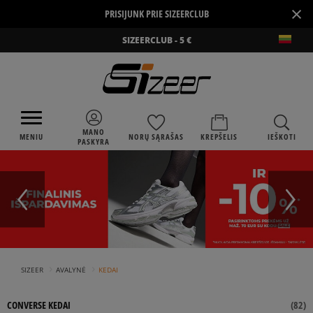
×
PRISIJUNK PRIE SIZEERCLUB
SIZEERCLUB - 5 €
MANO
MENIU
NORŲ SĄRAŠAS
KREPŠELIS
IEŠKOTI
PASKYRA
›
›
SIZEER
AVALYNĖ
KEDAI
CONVERSE KEDAI
(
82
)