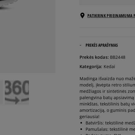
EU dydžiai
PATIKRINK PRIEINAMUMĄ 
20
11,5 cm
21
12,3 cm
PREKĖS APRAŠYMAS
Prekės kodas:
BB2448
22
12,8 cm
Kategorija:
Kedai
Madinga išvaizda nuo mažen
23
13,2 cm
modelį, įkvėpta retro stiliu
medžiagos ir sintetinės zomš
24
14 cm
palengvina batų apsiavimą i
minkštas, tekstilinis batų
amortizaciją, o guminis pa
25
14,5 cm
geriausia!
Batviršis: tekstilinė me
Pamušalas: tekstilinė m
26
15,3 cm