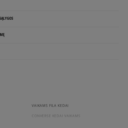
Pranešti man
 SĄLYGOS
 NUO 60 €
LMĘ
d.d.
rlands
e
idas.com
uktas dar neturi atsiliepimų
siskaitymų sistema, apjungianti skirtingus atsiskaitymo būdus:
ktroninę bankininkystę, grynaisiais ir kitus būdus.
VAIKAMS FILA KEDAI
a sistema, leidžianti atsiskaityti VISA, MasterCard, Maestro,
CONVERSE KEDAI VAIKAMS
nėmis ir debeto kortelėmis bei kitais būdais.
ekes - tai galimybė sumokėti už prekes kurjeriui kortele