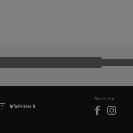
arba grynais. Paslauga 
BALL SPEZIAL
ADIDAS SAMBA
ADIDAS SUPERSTAR
NIKE AIR MAX
OOL
Raskite mus
info@sizeer.lt