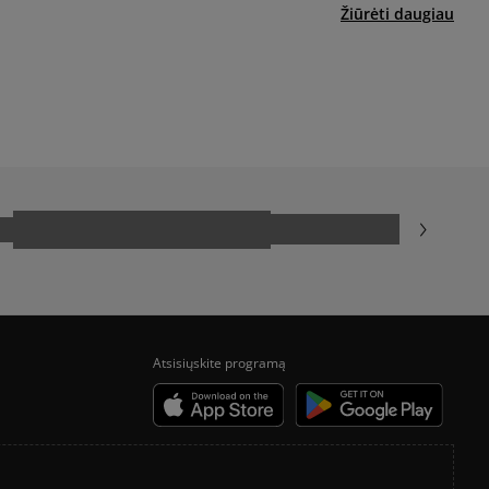
yra papildomai apmokestinama 3 €.
Žiūrėti daugiau
ADIDAS CAMPUS
NEW BALANCE 740
CONVERSE CHUCK TAYLOR ALL STAR
Atsisiųskite programą