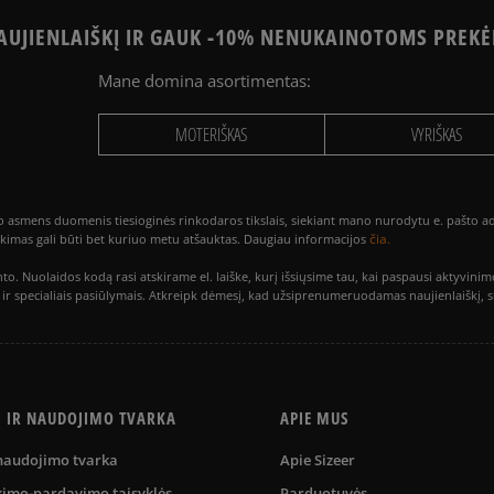
UJIENLAIŠKĮ IR GAUK -10% NENUKAINOTOMS PREKĖ
Mane domina asortimentas:
MOTERIŠKAS
VYRIŠKAS
smens duomenis tiesioginės rinkodaros tikslais, siekiant mano nurodytu e. pašto adre
čia.
utikimas gali būti bet kuriuo metu atšauktas. Daugiau informacijos
to. Nuolaidos kodą rasi atskirame el. laiške, kurį išsiųsime tau, kai paspausi akty
is ir specialiais pasiūlymais. Atkreipk dėmesį, kad užsiprenumeruodamas naujienlaiškį, 
S IR NAUDOJIMO TVARKA
APIE MUS
 naudojimo tvarka
Apie Sizeer
kimo-pardavimo taisyklės
Parduotuvės