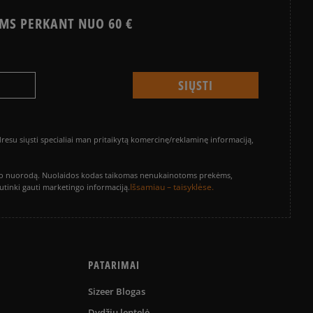
MS PERKANT NUO 60 €
su siųsti specialiai man pritaikytą komercinę/reklaminę informaciją,
vinimo nuorodą. Nuolaidos kodas taikomas nenukainotoms prekėms,
Išsamiau – taisyklėse.
sutinki gauti marketingo informaciją.
PATARIMAI
Sizeer Blogas
Dydžių lentelė