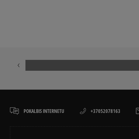
Peržiūrėkite populiarias vaikų kedai kolekcijas:
NIKE AIR FORCE 1
ADIDAS HAND
ADIDAS GAZELLE
NIKE DUNK
AIR JORDAN
JORDAN 4
NIKE BLAZER
VANS OLD SK
POKALBIS INTERNETU
+37052078163