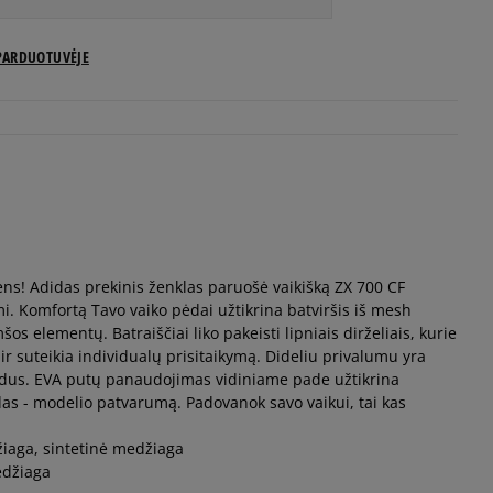
US dydžiai
PARDUOTUVĖJE
Pranešti man
Pranešti man
Pranešti man
s! Adidas prekinis ženklas paruošė vaikišką ZX 700 CF
Pranešti man
mi. Komfortą Tavo vaiko pėdai užtikrina batviršis iš mesh
os elementų. Batraiščiai liko pakeisti lipniais dirželiais, kurie
Pranešti man
r suteikia individualų prisitaikymą. Dideliu privalumu yra
 vidus. EVA putų panaudojimas vidiniame pade užtikrina
das - modelio patvarumą. Padovanok savo vaikui, tai kas
Pranešti man
džiaga, sintetinė medžiaga
edžiaga
Pranešti man