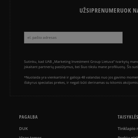
UŽSIPRENUMERUOK NA
Sutinku, kad UAB „Marketing Investment Group Lietuva“ tvarkytų mano a
įskaitant partnerių pasiūlymus, bei šiuo tikslu mane profiliuotų. Šis s
*Nuolaida yra vienkartinė ir galioja 48 valandas nuo jos gavimo momen
išskyrus specialias prekes, ir negali būti derinamas su kitomis akcijom
PAGALBA
TAISYKLĖ
DUK
Tinklapio
Visos temos
Prekių pir