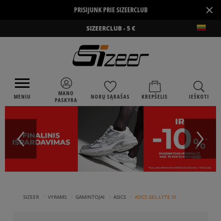
×
PRISIJUNK PRIE SIZEERCLUB
SIZEERCLUB - 5 €
MANO
MENIU
NORŲ SĄRAŠAS
KREPŠELIS
IEŠKOTI
PASKYRA
›
›
›
›
SIZEER
VYRAMS
GAMINTOJAI
ASICS
ASICS GEL-LYTE III