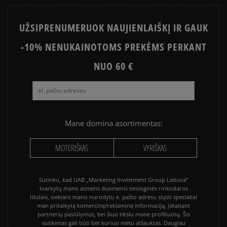
būdais.
Apmokėjimas atsiimant prekes - tai galimybė
UŽSIPRENUMERUOK NAUJIENLAIŠKĮ IR GAUK
sumokėti už prekes kurjeriui kortele arba grynais.
Paslauga yra papildomai apmokestinama 3 €.
-10% NENUKAINOTOMS PREKĖMS PERKANT
NUO 60 €
Mane domina asortimentas:
MOTERIŠKAS
VYRIŠKAS
Sutinku, kad UAB „Marketing Investment Group Lietuva“
tvarkytų mano asmens duomenis tiesioginės rinkodaros
tikslais, siekiant mano nurodytu e. pašto adresu siųsti specialiai
man pritaikytą komercinę/reklaminę informaciją, įskaitant
partnerių pasiūlymus, bei šiuo tikslu mane profiliuotų. Šis
sutikimas gali būti bet kuriuo metu atšauktas. Daugiau