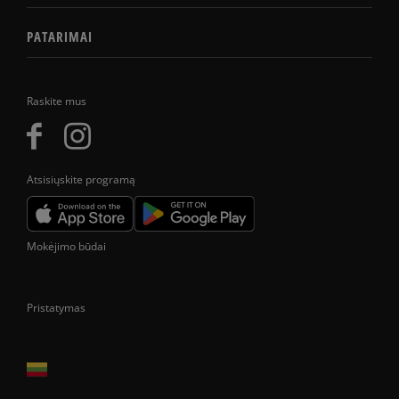
PATARIMAI
Raskite mus
Atsisiųskite programą
Mokėjimo būdai
Pristatymas
Prekes pristatome tik Lietuvos Respublikos teritorijoje