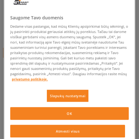
ASICS GEL-LYTE III
vyrams, asics
Saugome Tavo duomenis
0.0
(
0
)
Dedame visas pastangas, kad mūsų Klientų apsipirkimai būtų sėkmingi, o
jų pasirinkti produktai geriausiai atitiktų jų poreikius. Tačiau tai darome
59,99
€
visiškai gerbdami visų asmens duomenų saugumą. Spustelk „OK“, jei
nori, kad informaciją apie Tavo elgesį mūsų svetainėje naudotume Tau
suasmenintam turiniui parengti, įskaitant Tavo poreikiams ir interesams
+ 60 tšk.
SizeerClub
pritaikytas produktų rekomendacijas, suasmenintą reklamą ir Tavo
pasirinktų nuostatų įsiminimą. Gali bet kuriuo metu pakeisti savo
sprendimą dėl slapukų ir nustatymuose pasirinkdamas „Pritaikyti“. Jei
nenori gauti suasmenintų produktų pasiūlymų, pritaikytų prie Tavo
pageidavimų, pasirink „Atmesti visus”. Daugiau informacijos rasite mūsų
Prekė neprieinama
privatumo politikoje.
Jei prekė vėl bus sandėlyje, gausi pranešimą iš mūsų.
Slapukų nustatymai
Pasirinkti dydį
OK
EU dydžiai
US dydžiai
PATIKRINK PRIEINAMUMĄ PARDUOTUVĖJE
Atmesti visus
41,5
26 cm
Pranešti man