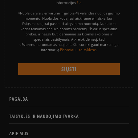
čia.
informacijos
*Nuolaida yra vienkartinė ir galioja 48 valandas nuo jos gavimo
momento. Nuolaidos kodą rasi atskirame el. laiške, kurį
išsiųsime tau, kai paspausi aktyvinimo nuorodą. Nuolaidos
kodas taikomas nenukainotoms prekėms, išskyrus specialias
prekes, ir negali būti derinamas su kitomis akcijomis ir
specialiais pasiūlymais. Atkreipk dėmesį, kad
užsiprenumeruodamas naujienlaiškį, sutinki gauti marketingo
Išsamiau – taisyklėse.
informaciją.
PAGALBA
TAISYKLĖS IR NAUDOJIMO TVARKA
APIE MUS