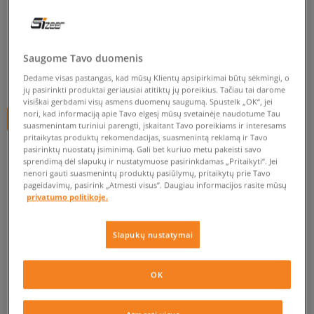
ASICS GEL-VENTURE 6
vyrams, kedai
4.9
(
39
)
Saugome Tavo duomenis
64
€
Dedame visas pastangas, kad mūsų Klientų apsipirkimai būtų sėkmingi, o
jų pasirinkti produktai geriausiai atitiktų jų poreikius. Tačiau tai darome
visiškai gerbdami visų asmens duomenų saugumą. Spustelk „OK“, jei
nori, kad informaciją apie Tavo elgesį mūsų svetainėje naudotume Tau
+ 64 tšk.
SizeerClub
suasmenintam turiniui parengti, įskaitant Tavo poreikiams ir interesams
pritaikytas produktų rekomendacijas, suasmenintą reklamą ir Tavo
pasirinktų nuostatų įsiminimą. Gali bet kuriuo metu pakeisti savo
sprendimą dėl slapukų ir nustatymuose pasirinkdamas „Pritaikyti“. Jei
Prekė neprieinama
nenori gauti suasmenintų produktų pasiūlymų, pritaikytų prie Tavo
pageidavimų, pasirink „Atmesti visus”. Daugiau informacijos rasite mūsų
Jei prekė vėl bus sandėlyje, gausi pranešimą iš mūsų.
privatumo politikoje.
Pasirinkti dydį
Slapukų nustatymai
EU dydžiai
US dydžiai
PATIKRINK PRIEINAMUMĄ PARDUOTUVĖJE
OK
42
26,5 cm
Pranešti man