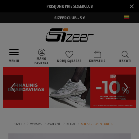
×
PRISIJUNK PRIE SIZEERCLUB
SIZEERCLUB - 5 €
MANO
MENIU
NORŲ SĄRAŠAS
KREPŠELIS
IEŠKOTI
PASKYRA
›
›
›
›
SIZEER
VYRAMS
AVALYNĖ
KEDAI
ASICS GEL-VENTURE 6