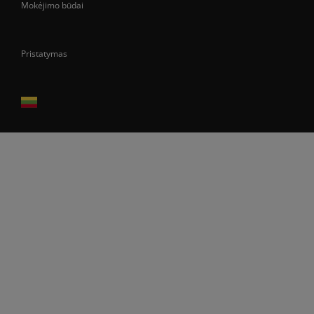
Mokėjimo būdai
Pristatymas
Prekes pristatome tik Lietuvos Respublikos teritorijoje