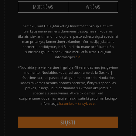
MOTERIŠKAS
VYRIŠKAS
Sutinku, kad UAB „Marketing Investment Group Lietuva“
tvarkytų mano asmens duomenis tiesioginės rinkodaros
tikslais, siekiant mano nurodytu e. pašto adresu siųsti specialiai
man pritaikytą komercinę/reklaminę informaciją, įskaitant
partnerių pasiūlymus, bei šiuo tikslu mane profiliuotų. Šis
sutikimas gali būti bet kuriuo metu atšauktas. Daugiau
čia.
informacijos
*Nuolaida yra vienkartinė ir galioja 48 valandas nuo jos gavimo
momento. Nuolaidos kodą rasi atskirame el. laiške, kurį
išsiųsime tau, kai paspausi aktyvinimo nuorodą. Nuolaidos
kodas taikomas nenukainotoms prekėms, išskyrus specialias
prekes, ir negali būti derinamas su kitomis akcijomis ir
specialiais pasiūlymais. Atkreipk dėmesį, kad
užsiprenumeruodamas naujienlaiškį, sutinki gauti marketingo
Išsamiau – taisyklėse.
informaciją.