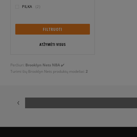
PILKA
(2)
FILTRUOTI
ATŽYMĖTI VISUS
Peržiuri:
Brooklyn Nets NBA ✔️
Turimi šių Brooklyn Nets produktų modeliai:
2