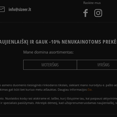
Raskite mus
info@sizeer.lt
UJIENLAIŠKĮ IR GAUK -10% NENUKAINOTOMS PREKĖ
Mane domina asortimentas:
MOTERIŠKAS
VYRIŠKAS
smens duomenis tiesioginės rinkodaros tikslais, siekiant mano nurodytu e. pašto adre
čia.
utikimas gali būti bet kuriuo metu atšauktas. Daugiau informacijos
to. Nuolaidos kodą rasi atskirame el. laiške, kurį išsiųsime tau, kai paspausi akty
is ir specialiais pasiūlymais. Atkreipk dėmesį, kad užsiprenumeruodamas naujienlaiškį, 