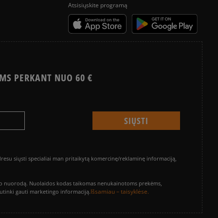
Atsisiųskite programą
MS PERKANT NUO 60 €
su siųsti specialiai man pritaikytą komercinę/reklaminę informaciją,
vinimo nuorodą. Nuolaidos kodas taikomas nenukainotoms prekėms,
Išsamiau – taisyklėse.
sutinki gauti marketingo informaciją.