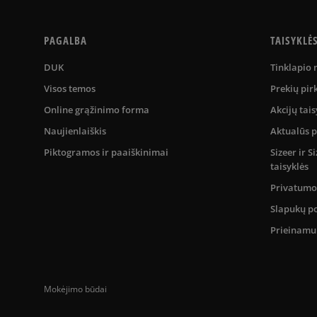
PAGALBA
TAISYKLĖ
DUK
Tinklapio
Visos temos
Prekių pir
Online grąžinimo forma
Akcijų tais
Naujienlaiškis
Aktualūs 
Piktogramos ir paaiškinimai
Sizeer ir 
taisyklės
Privatumo 
Slapukų po
Prieinam
Mokėjimo būdai