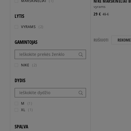
MARŠKINĖLIAI
(1)
NIKE MARŠKINĖLIAI 
VSY LS TEE NBA
vyrams
29 €
45 €
LYTIS
VYRAMS
(2)
RUŠIUOTI
REKOME
GAMINTOJAS
NIKE
(2)
DYDIS
M
(1)
XL
(1)
SPALVA