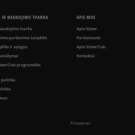
S IR NAUDOJIMO TVARKA
APIE MUS
 naudojimo tvarka
Apie Sizeer
kimo-pardavimo taisyklės
Parduotuvės
yklės ir sąlygos
Apie SizeerClub
pasiūlymai
Kontaktai
SizeerClub programėlės
politika
litika
umas
Pristatymas