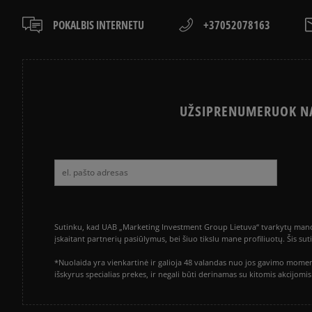
POKALBIS INTERNETU
+37052078163
UŽSIPRENUMERUOK NA
Sutinku, kad UAB „Marketing Investment Group Lietuva“ tvarkytų mano a
įskaitant partnerių pasiūlymus, bei šiuo tikslu mane profiliuotų. Šis s
*Nuolaida yra vienkartinė ir galioja 48 valandas nuo jos gavimo momen
išskyrus specialias prekes, ir negali būti derinamas su kitomis akcijom