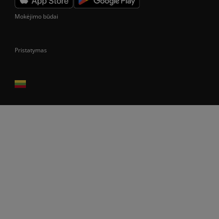
Mokėjimo būdai
Pristatymas
Prekes pristatome tik Lietuvos Respublikos teritorijoje