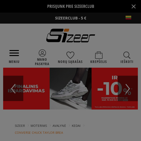
×
PRISIJUNK PRIE SIZEERCLUB
SIZEERCLUB - 5 €
MANO
MENIU
NORŲ SĄRAŠAS
KREPŠELIS
IEŠKOTI
PASKYRA
›
›
›
›
SIZEER
MOTERIMS
AVALYNĖ
KEDAI
CONVERSE CHUCK TAYLOR BREA