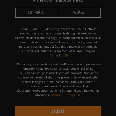
Mane domina asortimentas:
MOTERIŠKAS
VYRIŠKAS
Sutinku, kad UAB „Marketing Investment Group Lietuva“
tvarkytų mano asmens duomenis tiesioginės rinkodaros
tikslais, siekiant mano nurodytu e. pašto adresu siųsti specialiai
man pritaikytą komercinę/reklaminę informaciją, įskaitant
partnerių pasiūlymus, bei šiuo tikslu mane profiliuotų. Šis
sutikimas gali būti bet kuriuo metu atšauktas. Daugiau
čia.
informacijos
*Nuolaida yra vienkartinė ir galioja 48 valandas nuo jos gavimo
momento. Nuolaidos kodą rasi atskirame el. laiške, kurį
išsiųsime tau, kai paspausi aktyvinimo nuorodą. Nuolaidos
kodas taikomas nenukainotoms prekėms, išskyrus specialias
prekes, ir negali būti derinamas su kitomis akcijomis ir
specialiais pasiūlymais. Atkreipk dėmesį, kad
užsiprenumeruodamas naujienlaiškį, sutinki gauti marketingo
Išsamiau – taisyklėse.
informaciją.