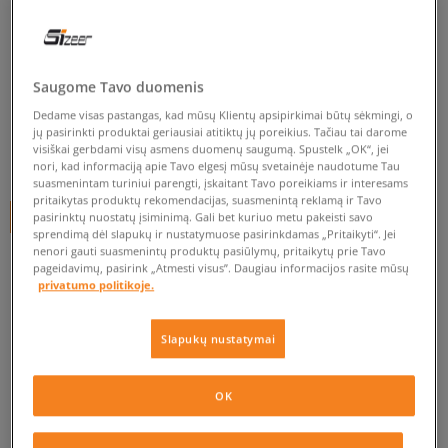
CONVERSE CHUCK TAYLOR
BREA
moterims, kedai
Saugome Tavo duomenis
Dedame visas pastangas, kad mūsų Klientų apsipirkimai būtų sėkmingi, o
0.0
(
0
)
jų pasirinkti produktai geriausiai atitiktų jų poreikius. Tačiau tai darome
visiškai gerbdami visų asmens duomenų saugumą. Spustelk „OK“, jei
59,95
€
nori, kad informaciją apie Tavo elgesį mūsų svetainėje naudotume Tau
suasmenintam turiniui parengti, įskaitant Tavo poreikiams ir interesams
pritaikytas produktų rekomendacijas, suasmenintą reklamą ir Tavo
+ 60 tšk.
SizeerClub
pasirinktų nuostatų įsiminimą. Gali bet kuriuo metu pakeisti savo
sprendimą dėl slapukų ir nustatymuose pasirinkdamas „Pritaikyti“. Jei
nenori gauti suasmenintų produktų pasiūlymų, pritaikytų prie Tavo
pageidavimų, pasirink „Atmesti visus”. Daugiau informacijos rasite mūsų
privatumo politikoje.
Prekė neprieinama
Jei prekė vėl bus sandėlyje, gausi pranešimą iš mūsų.
Slapukų nustatymai
Pasirinkti dydį
OK
EU dydžiai
US dydžiai
PATIKRINK PRIEINAMUMĄ PARDUOTUVĖJE