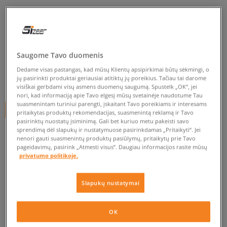
CONVERSE CHUCK TAYLOR II
BOOT
vyrams, inkariukai
Saugome Tavo duomenis
0.0
(
0
)
Dedame visas pastangas, kad mūsų Klientų apsipirkimai būtų sėkmingi, o
jų pasirinkti produktai geriausiai atitiktų jų poreikius. Tačiau tai darome
59,99
€
visiškai gerbdami visų asmens duomenų saugumą. Spustelk „OK“, jei
nori, kad informaciją apie Tavo elgesį mūsų svetainėje naudotume Tau
suasmenintam turiniui parengti, įskaitant Tavo poreikiams ir interesams
+ 60 tšk.
SizeerClub
pritaikytas produktų rekomendacijas, suasmenintą reklamą ir Tavo
pasirinktų nuostatų įsiminimą. Gali bet kuriuo metu pakeisti savo
sprendimą dėl slapukų ir nustatymuose pasirinkdamas „Pritaikyti“. Jei
nenori gauti suasmenintų produktų pasiūlymų, pritaikytų prie Tavo
pageidavimų, pasirink „Atmesti visus”. Daugiau informacijos rasite mūsų
Prekė neprieinama
privatumo politikoje.
Jei prekė vėl bus sandėlyje, gausi pranešimą iš mūsų.
Slapukų nustatymai
Pasirinkti dydį
OK
EU dydžiai
US dydžiai
PATIKRINK PRIEINAMUMĄ PARDUOTUVĖJE