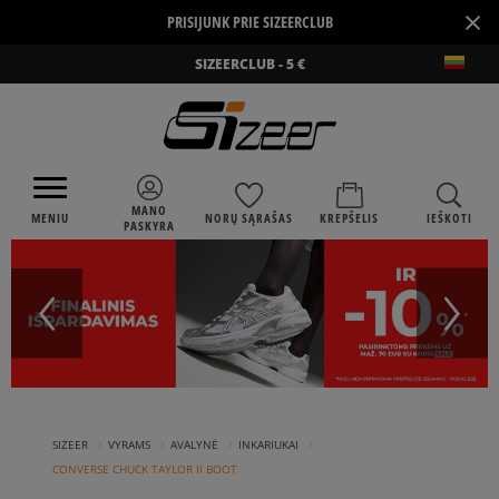
×
PRISIJUNK PRIE SIZEERCLUB
SIZEERCLUB - 5 €
MANO
MENIU
NORŲ SĄRAŠAS
KREPŠELIS
IEŠKOTI
PASKYRA
›
›
›
›
SIZEER
VYRAMS
AVALYNĖ
INKARIUKAI
CONVERSE CHUCK TAYLOR II BOOT