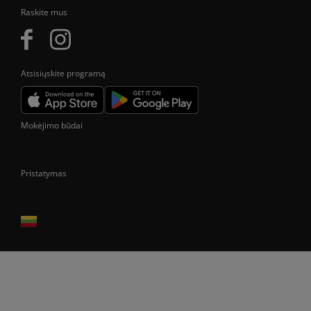
Raskite mus
Atsisiųskite programą
Mokėjimo būdai
Pristatymas
Prekes pristatome tik Lietuvos Respublikos teritorijoje