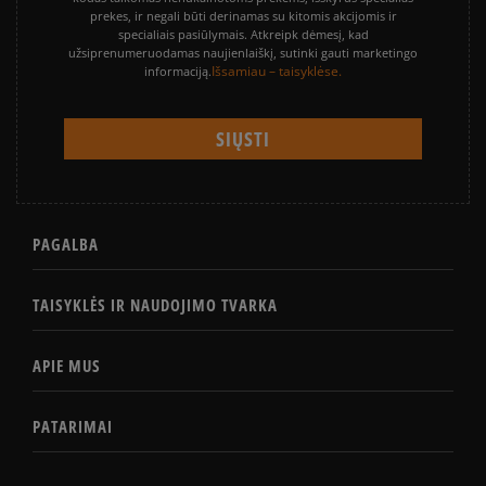
prekes, ir negali būti derinamas su kitomis akcijomis ir
specialiais pasiūlymais. Atkreipk dėmesį, kad
užsiprenumeruodamas naujienlaiškį, sutinki gauti marketingo
Išsamiau – taisyklėse.
informaciją.
PAGALBA
TAISYKLĖS IR NAUDOJIMO TVARKA
APIE MUS
PATARIMAI