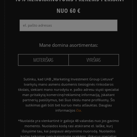
VANS OLD SKOOL
NUO 60 €
Mane domina asortimentas:
MOTERIŠKAS
VYRIŠKAS
Sutinku, kad UAB „Marketing Investment Group Lietuva“
tvarkytų mano asmens duomenis tiesioginės rinkodaros
tikslais, siekiant mano nurodytu e. pašto adresu siųsti specialiai
man pritaikytą komercinę/reklaminę informaciją, įskaitant
partnerių pasiūlymus, bei šiuo tikslu mane profiliuotų. Šis
sutikimas gali būti bet kuriuo metu atšauktas. Daugiau
čia.
informacijos
*Nuolaida yra vienkartinė ir galioja 48 valandas nuo jos gavimo
momento. Nuolaidos kodą rasi atskirame el. laiške, kurį
išsiųsime tau, kai paspausi aktyvinimo nuorodą. Nuolaidos
kodas taikomas nenukainotoms prekėms, išskyrus specialias