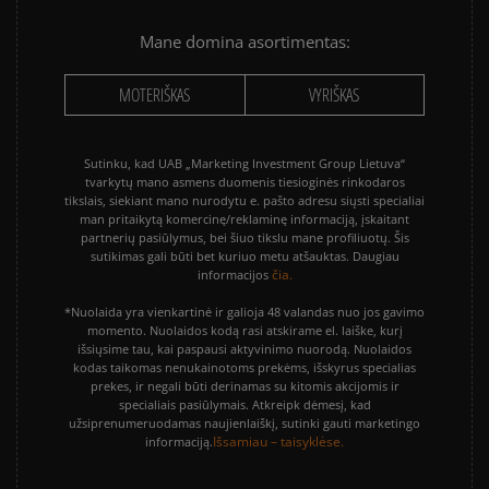
Mane domina asortimentas:
MOTERIŠKAS
VYRIŠKAS
Sutinku, kad UAB „Marketing Investment Group Lietuva“
tvarkytų mano asmens duomenis tiesioginės rinkodaros
tikslais, siekiant mano nurodytu e. pašto adresu siųsti specialiai
man pritaikytą komercinę/reklaminę informaciją, įskaitant
partnerių pasiūlymus, bei šiuo tikslu mane profiliuotų. Šis
sutikimas gali būti bet kuriuo metu atšauktas. Daugiau
čia.
informacijos
*Nuolaida yra vienkartinė ir galioja 48 valandas nuo jos gavimo
momento. Nuolaidos kodą rasi atskirame el. laiške, kurį
išsiųsime tau, kai paspausi aktyvinimo nuorodą. Nuolaidos
kodas taikomas nenukainotoms prekėms, išskyrus specialias
prekes, ir negali būti derinamas su kitomis akcijomis ir
specialiais pasiūlymais. Atkreipk dėmesį, kad
užsiprenumeruodamas naujienlaiškį, sutinki gauti marketingo
Išsamiau – taisyklėse.
informaciją.