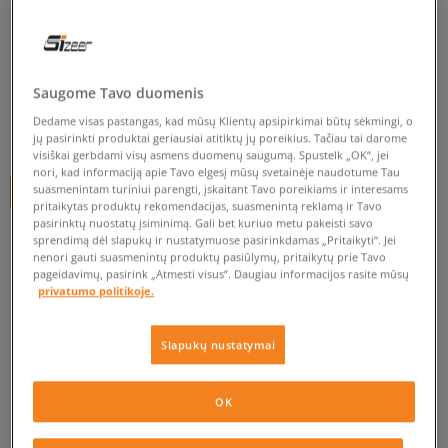
CONVERSE CHUCK TAYLOR II
moterims, kedai
Saugome Tavo duomenis
0.0
(
0
)
Dedame visas pastangas, kad mūsų Klientų apsipirkimai būtų sėkmingi, o
29,99
€
jų pasirinkti produktai geriausiai atitiktų jų poreikius. Tačiau tai darome
visiškai gerbdami visų asmens duomenų saugumą. Spustelk „OK“, jei
nori, kad informaciją apie Tavo elgesį mūsų svetainėje naudotume Tau
suasmenintam turiniui parengti, įskaitant Tavo poreikiams ir interesams
+ 30 tšk.
SizeerClub
pritaikytas produktų rekomendacijas, suasmenintą reklamą ir Tavo
pasirinktų nuostatų įsiminimą. Gali bet kuriuo metu pakeisti savo
sprendimą dėl slapukų ir nustatymuose pasirinkdamas „Pritaikyti“. Jei
nenori gauti suasmenintų produktų pasiūlymų, pritaikytų prie Tavo
Prekė neprieinama
pageidavimų, pasirink „Atmesti visus”. Daugiau informacijos rasite mūsų
privatumo politikoje.
Jei prekė vėl bus sandėlyje, gausi pranešimą iš mūsų.
Slapukų nustatymai
Pasirinkti dydį
OK
PATIKRINK PRIEINAMUMĄ PARDUOTUVĖJE
Pranešti
3,5
man