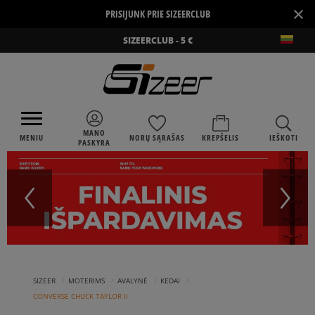
×
PRISIJUNK PRIE SIZEERCLUB
SIZEERCLUB - 5 €
MANO
MENIU
NORŲ SĄRAŠAS
KREPŠELIS
IEŠKOTI
PASKYRA
›
›
›
›
SIZEER
MOTERIMS
AVALYNĖ
KEDAI
CONVERSE CHUCK TAYLOR II