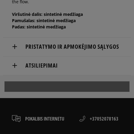
the flow.
Viršutinė dalis: sintetinė medžiaga
Pamušalas: sintetinė medžiaga
Padas: sintetinė medžiaga
PRISTATYMO IR APMOKĖJIMO SĄLYGOS
NEMOKAMAS PRISTATYMAS NUO 60 €
ATSILIEPIMAI
Prekės pristatomos per 2-6 d.d.
Pristatymas:
5
100%
5.0
kurjeriu
atsiėmimas parduotuvėje
4
0%
į paštomatą
15
kliento
POKALBIS INTERNETU
+37052078163
3
atsiliepimai
0%
Apmokėjimas:
iš visų laikų
Paysera – elektroninė atsiskaitymų sistema,
Atsiliepimus surinko ir patikrino