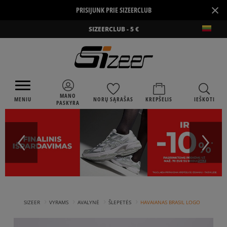
×
PRISIJUNK PRIE SIZEERCLUB
SIZEERCLUB - 5 €
MANO
MENIU
NORŲ SĄRAŠAS
KREPŠELIS
IEŠKOTI
PASKYRA
›
›
›
›
SIZEER
VYRAMS
AVALYNĖ
ŠLEPETĖS
HAVAIANAS BRASIL LOGO