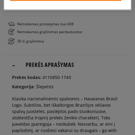
PATIKRINK PRIEINAMUMĄ PARDUOTUVĖJE
41/42
Nemokamas pristatymas nuo 60€
Nemokamas grąžinimas parduotuvėse
43/44
Pranešti man
30 d. grąžinimui
45/46
Pranešti man
PREKĖS APRAŠYMAS
Prekės kodas:
4110850-1740
Kategorija:
Šlepetės
Klasika nacionalinėmis spalvomis – Havaianas Brasil
Logo. Subtilios, bet iškalbingos Brazilijos vėliavos
spalvų juostelės, paslėptos pado sluoksniuose,
atskleidžia tropinį prekės ženklo charakterį. Toks
paveldas įpareigoja – neskubėk. Nesvarbu, ar eini į
paplūdimį, ar ruošiesi vakarui su draugais – go with