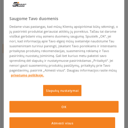
HAVAIANAS BRASIL LOGO
vyrams, šlepetės
Saugome Tavo duomenis
5.0
(
15
)
Dedame visas pastangas, kad mūsų Klientų apsipirkimai būtų sėkmingi, o
jų pasirinkti produktai geriausiai atitiktų jų poreikius. Tačiau tai darome
30
€
visiškai gerbdami visų asmens duomenų saugumą. Spustelk „OK“, jei
nori, kad informaciją apie Tavo elgesį mūsų svetainėje naudotume Tau
suasmenintam turiniui parengti, įskaitant Tavo poreikiams ir interesams
+ 30 tšk.
SizeerClub
pritaikytas produktų rekomendacijas, suasmenintą reklamą ir Tavo
pasirinktų nuostatų įsiminimą. Gali bet kuriuo metu pakeisti savo
SPALVA
GELTONA
sprendimą dėl slapukų ir nustatymuose pasirinkdamas „Pritaikyti“. Jei
nenori gauti suasmenintų produktų pasiūlymų, pritaikytų prie Tavo
pageidavimų, pasirink „Atmesti visus”. Daugiau informacijos rasite mūsų
privatumo politikoje.
Slapukų nustatymai
Pasirinkti dydį
OK
EU dydžiai
US dydžiai
Į KREPŠELĮ
Atmesti visus
39/40