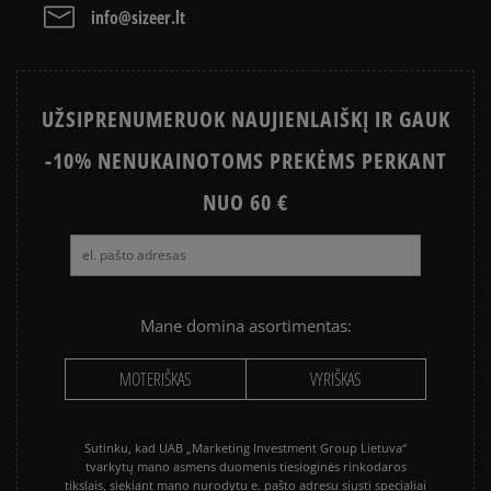
2
0%
apjungianti skirtingus atsiskaitymo būdus: per
info@sizeer.lt
Paysera sistemą, elektroninę bankininkystę,
1
grynaisiais ir kitus būdus.
0%
PayPal - Klientų mėgstama sistema, leidžianti
atsiskaityti VISA, MasterCard, Maestro, American
UŽSIPRENUMERUOK NAUJIENLAIŠKĮ IR GAUK
Express kreditinėmis ir debeto kortelėmis bei kitais
būdais.
-10% NENUKAINOTOMS PREKĖMS PERKANT
Apmokėjimas atsiimant prekes - tai galimybė
Kaip mes renkame atsiliepimus?
sumokėti už prekes kurjeriui kortele arba grynais.
NUO 60 €
Klientų atsiliepimai
Paslauga yra papildomai apmokestinama 3 €.
Išvalyti
Paieška
Mane domina asortimentas:
MOTERIŠKAS
VYRIŠKAS
Sutinku, kad UAB „Marketing Investment Group Lietuva“
tvarkytų mano asmens duomenis tiesioginės rinkodaros
tikslais, siekiant mano nurodytu e. pašto adresu siųsti specialiai