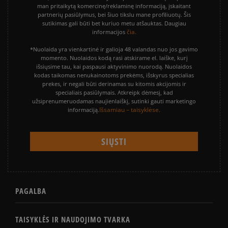
man pritaikytą komercinę/reklaminę informaciją, įskaitant
partnerių pasiūlymus, bei šiuo tikslu mane profiliuotų. Šis
sutikimas gali būti bet kuriuo metu atšauktas. Daugiau
čia.
informacijos
*Nuolaida yra vienkartinė ir galioja 48 valandas nuo jos gavimo
momento. Nuolaidos kodą rasi atskirame el. laiške, kurį
išsiųsime tau, kai paspausi aktyvinimo nuorodą. Nuolaidos
kodas taikomas nenukainotoms prekėms, išskyrus specialias
prekes, ir negali būti derinamas su kitomis akcijomis ir
specialiais pasiūlymais. Atkreipk dėmesį, kad
užsiprenumeruodamas naujienlaiškį, sutinki gauti marketingo
Išsamiau – taisyklėse.
informaciją.
PAGALBA
TAISYKLĖS IR NAUDOJIMO TVARKA