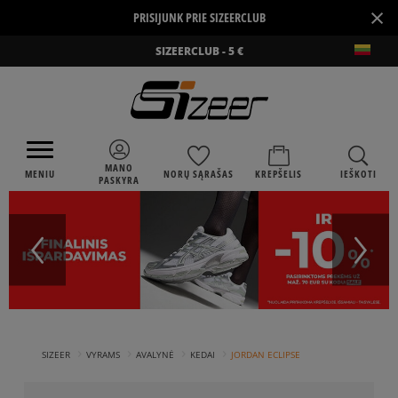
×
PRISIJUNK PRIE SIZEERCLUB
SIZEERCLUB - 5 €
MANO
MENIU
NORŲ SĄRAŠAS
KREPŠELIS
IEŠKOTI
PASKYRA
›
›
›
›
SIZEER
VYRAMS
AVALYNĖ
KEDAI
JORDAN ECLIPSE