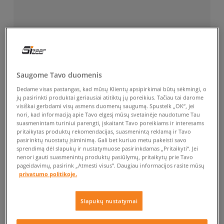
Saugome Tavo duomenis
Dedame visas pastangas, kad mūsų Klientų apsipirkimai būtų sėkmingi, o
jų pasirinkti produktai geriausiai atitiktų jų poreikius. Tačiau tai darome
visiškai gerbdami visų asmens duomenų saugumą. Spustelk „OK“, jei
nori, kad informaciją apie Tavo elgesį mūsų svetainėje naudotume Tau
suasmenintam turiniui parengti, įskaitant Tavo poreikiams ir interesams
pritaikytas produktų rekomendacijas, suasmenintą reklamą ir Tavo
pasirinktų nuostatų įsiminimą. Gali bet kuriuo metu pakeisti savo
sprendimą dėl slapukų ir nustatymuose pasirinkdamas „Pritaikyti“. Jei
nenori gauti suasmenintų produktų pasiūlymų, pritaikytų prie Tavo
pageidavimų, pasirink „Atmesti visus”. Daugiau informacijos rasite mūsų
privatumo politikoje.
Slapukų nustatymai