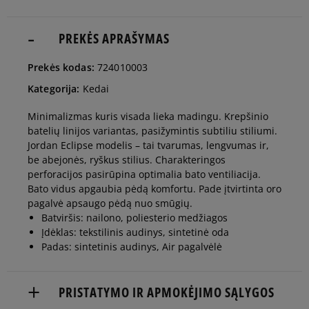
42
26,5 cm
PREKĖS APRAŠYMAS
Pranešti man
Prekės kodas:
724010003
42,5
27 cm
Pranešti man
Kategorija:
Kedai
Minimalizmas kuris visada lieka madingu. Krepšinio
43
27,5 cm
Pranešti man
batelių linijos variantas, pasižymintis subtiliu stiliumi.
Jordan Eclipse modelis – tai tvarumas, lengvumas ir,
be abejonės, ryškus stilius. Charakteringos
44
28 cm
Pranešti man
perforacijos pasirūpina optimalia bato ventiliacija.
Bato vidus apgaubia pėdą komfortu. Pade įtvirtinta oro
pagalvė apsaugo pėdą nuo smūgių.
44,5
28,5 cm
Pranešti man
Batviršis: nailono, poliesterio medžiagos
Įdėklas: tekstilinis audinys, sintetinė oda
Padas: sintetinis audinys, Air pagalvėlė
45
29 cm
Pranešti man
PRISTATYMO IR APMOKĖJIMO SĄLYGOS
45,5
29,5 cm
Pranešti man