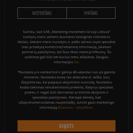
MOTERIŠKAS
VYRIŠKAS
Sutinku, kad UAB „Marketing Investment Group Lietuva“
tvarkytų mano asmens duomenis tiesioginės rinkodaros
tikslais, siekiant mano nurodytu e. pašto adresu siųsti specialiai
man pritaikytą komercinę/reklaminę informaciją, įskaitant
partnerių pasiūlymus, bei šiuo tikslu mane profiliuotų. Šis
sutikimas gali būti bet kuriuo metu atšauktas. Daugiau
čia.
informacijos
*Nuolaida yra vienkartinė ir galioja 48 valandas nuo jos gavimo
momento. Nuolaidos kodą rasi atskirame el. laiške, kurį
išsiųsime tau, kai paspausi aktyvinimo nuorodą. Nuolaidos
kodas taikomas nenukainotoms prekėms, išskyrus specialias
prekes, ir negali būti derinamas su kitomis akcijomis ir
specialiais pasiūlymais. Atkreipk dėmesį, kad
užsiprenumeruodamas naujienlaiškį, sutinki gauti marketingo
Išsamiau – taisyklėse.
informaciją.