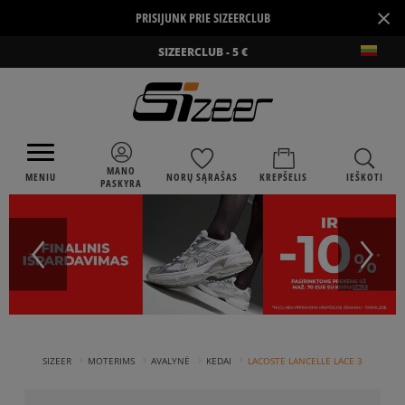
×
PRISIJUNK PRIE SIZEERCLUB
SIZEERCLUB - 5 €
MANO
MENIU
NORŲ SĄRAŠAS
KREPŠELIS
IEŠKOTI
PASKYRA
›
›
›
›
SIZEER
MOTERIMS
AVALYNĖ
KEDAI
LACOSTE LANCELLE LACE 3