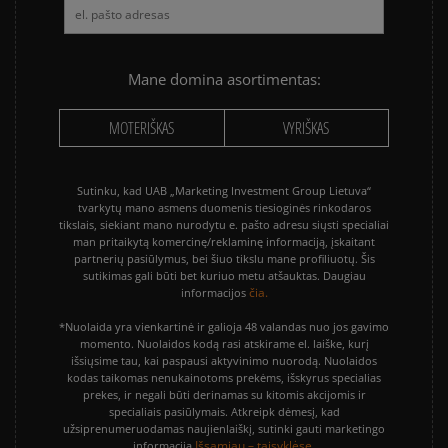
Mane domina asortimentas:
MOTERIŠKAS
VYRIŠKAS
Sutinku, kad UAB „Marketing Investment Group Lietuva“
tvarkytų mano asmens duomenis tiesioginės rinkodaros
tikslais, siekiant mano nurodytu e. pašto adresu siųsti specialiai
man pritaikytą komercinę/reklaminę informaciją, įskaitant
partnerių pasiūlymus, bei šiuo tikslu mane profiliuotų. Šis
sutikimas gali būti bet kuriuo metu atšauktas. Daugiau
čia.
informacijos
*Nuolaida yra vienkartinė ir galioja 48 valandas nuo jos gavimo
momento. Nuolaidos kodą rasi atskirame el. laiške, kurį
išsiųsime tau, kai paspausi aktyvinimo nuorodą. Nuolaidos
kodas taikomas nenukainotoms prekėms, išskyrus specialias
prekes, ir negali būti derinamas su kitomis akcijomis ir
specialiais pasiūlymais. Atkreipk dėmesį, kad
užsiprenumeruodamas naujienlaiškį, sutinki gauti marketingo
Išsamiau – taisyklėse.
informaciją.