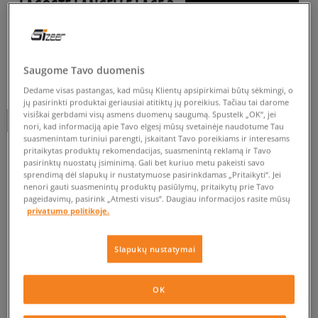
LACOSTE LANCELLE LACE 3
moterims, kedai
0.0
(
0
)
Saugome Tavo duomenis
94,95
€
Dedame visas pastangas, kad mūsų Klientų apsipirkimai būtų sėkmingi, o
jų pasirinkti produktai geriausiai atitiktų jų poreikius. Tačiau tai darome
visiškai gerbdami visų asmens duomenų saugumą. Spustelk „OK“, jei
+ 95 tšk.
SizeerClub
nori, kad informaciją apie Tavo elgesį mūsų svetainėje naudotume Tau
suasmenintam turiniui parengti, įskaitant Tavo poreikiams ir interesams
pritaikytas produktų rekomendacijas, suasmenintą reklamą ir Tavo
pasirinktų nuostatų įsiminimą. Gali bet kuriuo metu pakeisti savo
Prekė neprieinama
sprendimą dėl slapukų ir nustatymuose pasirinkdamas „Pritaikyti“. Jei
nenori gauti suasmenintų produktų pasiūlymų, pritaikytų prie Tavo
Jei prekė vėl bus sandėlyje, gausi pranešimą iš mūsų.
pageidavimų, pasirink „Atmesti visus”. Daugiau informacijos rasite mūsų
privatumo politikoje.
Pasirinkti dydį
Slapukų nustatymai
EU dydžiai
US dydžiai
PATIKRINK PRIEINAMUMĄ PARDUOTUVĖJE
OK
36
22,9 cm
Pranešti man