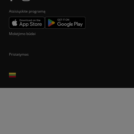
Atsisiųskite programą
Mokėjimo būdai
Pristatymas
Prekes pristatome tik Lietuvos Respublikos teritorijoje