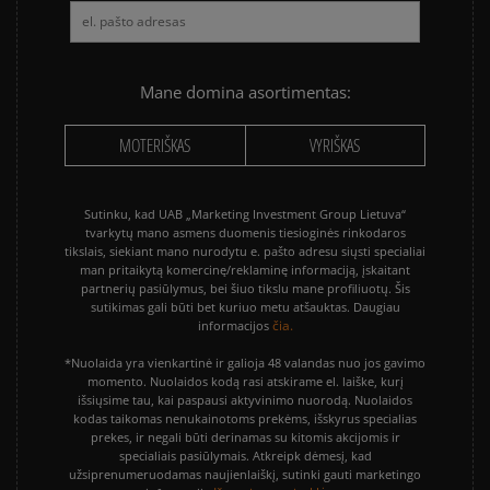
VANS KNU SKOOL
VANS OLD SKOOL
Mane domina asortimentas:
MOTERIŠKAS
VYRIŠKAS
Sutinku, kad UAB „Marketing Investment Group Lietuva“
tvarkytų mano asmens duomenis tiesioginės rinkodaros
tikslais, siekiant mano nurodytu e. pašto adresu siųsti specialiai
man pritaikytą komercinę/reklaminę informaciją, įskaitant
partnerių pasiūlymus, bei šiuo tikslu mane profiliuotų. Šis
sutikimas gali būti bet kuriuo metu atšauktas. Daugiau
čia.
informacijos
*Nuolaida yra vienkartinė ir galioja 48 valandas nuo jos gavimo
momento. Nuolaidos kodą rasi atskirame el. laiške, kurį
išsiųsime tau, kai paspausi aktyvinimo nuorodą. Nuolaidos
kodas taikomas nenukainotoms prekėms, išskyrus specialias
prekes, ir negali būti derinamas su kitomis akcijomis ir
specialiais pasiūlymais. Atkreipk dėmesį, kad
užsiprenumeruodamas naujienlaiškį, sutinki gauti marketingo