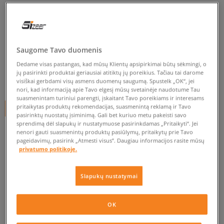
LACOSTE ZIANE CHUNKY
116 2
moterims, kedai
Saugome Tavo duomenis
0.0
(
0
)
Dedame visas pastangas, kad mūsų Klientų apsipirkimai būtų sėkmingi, o
jų pasirinkti produktai geriausiai atitiktų jų poreikius. Tačiau tai darome
39,99
€
visiškai gerbdami visų asmens duomenų saugumą. Spustelk „OK“, jei
nori, kad informaciją apie Tavo elgesį mūsų svetainėje naudotume Tau
suasmenintam turiniui parengti, įskaitant Tavo poreikiams ir interesams
pritaikytas produktų rekomendacijas, suasmenintą reklamą ir Tavo
+ 40 tšk.
SizeerClub
pasirinktų nuostatų įsiminimą. Gali bet kuriuo metu pakeisti savo
sprendimą dėl slapukų ir nustatymuose pasirinkdamas „Pritaikyti“. Jei
nenori gauti suasmenintų produktų pasiūlymų, pritaikytų prie Tavo
pageidavimų, pasirink „Atmesti visus”. Daugiau informacijos rasite mūsų
Prekė neprieinama
privatumo politikoje.
Jei prekė vėl bus sandėlyje, gausi pranešimą iš mūsų.
Slapukų nustatymai
Pasirinkti dydį
OK
EU dydžiai
US dydžiai
PATIKRINK PRIEINAMUMĄ PARDUOTUVĖJE