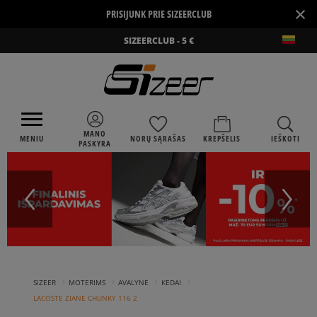
×
PRISIJUNK PRIE SIZEERCLUB
SIZEERCLUB - 5 €
MANO
MENIU
NORŲ SĄRAŠAS
KREPŠELIS
IEŠKOTI
PASKYRA
›
›
›
›
SIZEER
MOTERIMS
AVALYNĖ
KEDAI
LACOSTE ZIANE CHUNKY 116 2