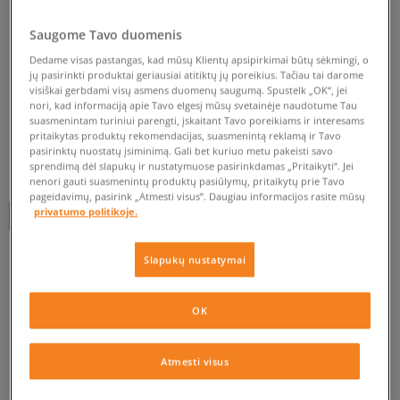
MR. LACY BATRAIŠČIAI
Saugome Tavo duomenis
FLATTIES GLOW IN THE
Dedame visas pastangas, kad mūsų Klientų apsipirkimai būtų sėkmingi, o
DARK BLUE
jų pasirinkti produktai geriausiai atitiktų jų poreikius. Tačiau tai darome
visiškai gerbdami visų asmens duomenų saugumą. Spustelk „OK“, jei
unisex, batų priežiūra
nori, kad informaciją apie Tavo elgesį mūsų svetainėje naudotume Tau
suasmenintam turiniui parengti, įskaitant Tavo poreikiams ir interesams
0.0
(
0
)
pritaikytas produktų rekomendacijas, suasmenintą reklamą ir Tavo
pasirinktų nuostatų įsiminimą. Gali bet kuriuo metu pakeisti savo
4,99
€
sprendimą dėl slapukų ir nustatymuose pasirinkdamas „Pritaikyti“. Jei
nenori gauti suasmenintų produktų pasiūlymų, pritaikytų prie Tavo
pageidavimų, pasirink „Atmesti visus”. Daugiau informacijos rasite mūsų
privatumo politikoje.
+ 5 tšk.
SizeerClub
Slapukų nustatymai
Prekė neprieinama
OK
Jei prekė vėl bus sandėlyje, gausi pranešimą iš mūsų.
Pasirinkti dydį
Atmesti visus