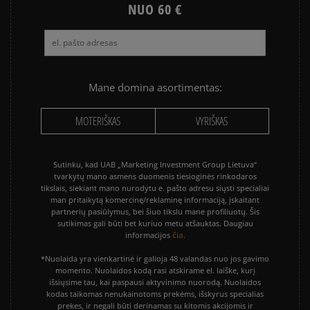
sumokėti už prekes kurjeriui kortele arba grynais.
NUO 60 €
Paslauga yra papildomai apmokestinama 3 €.
Mane domina asortimentas:
MOTERIŠKAS
VYRIŠKAS
Sutinku, kad UAB „Marketing Investment Group Lietuva“
tvarkytų mano asmens duomenis tiesioginės rinkodaros
tikslais, siekiant mano nurodytu e. pašto adresu siųsti specialiai
man pritaikytą komercinę/reklaminę informaciją, įskaitant
partnerių pasiūlymus, bei šiuo tikslu mane profiliuotų. Šis
sutikimas gali būti bet kuriuo metu atšauktas. Daugiau
čia.
informacijos
*Nuolaida yra vienkartinė ir galioja 48 valandas nuo jos gavimo
momento. Nuolaidos kodą rasi atskirame el. laiške, kurį
išsiųsime tau, kai paspausi aktyvinimo nuorodą. Nuolaidos
kodas taikomas nenukainotoms prekėms, išskyrus specialias
prekes, ir negali būti derinamas su kitomis akcijomis ir