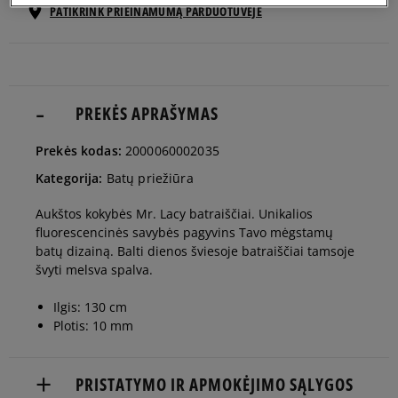
PATIKRINK PRIEINAMUMĄ PARDUOTUVĖJE
ONE SIZE
Pranešti man
PREKĖS APRAŠYMAS
Prekės kodas:
2000060002035
Kategorija:
Batų priežiūra
Aukštos kokybės Mr. Lacy batraiščiai. Unikalios
fluorescencinės savybės pagyvins Tavo mėgstamų
batų dizainą. Balti dienos šviesoje batraiščiai tamsoje
švyti melsva spalva.
Ilgis: 130 cm
Plotis: 10 mm
PRISTATYMO IR APMOKĖJIMO SĄLYGOS