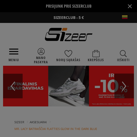
×
PRISIJUNK PRIE SIZEERCLUB
SIZEERCLUB - 5 €
MANO
MENIU
NORŲ SĄRAŠAS
KREPŠELIS
IEŠKOTI
PASKYRA
›
›
SIZEER
AKSESUARAI
MR. LACY BATRAIŠČIAI FLATTIES GLOW IN THE DARK BLUE