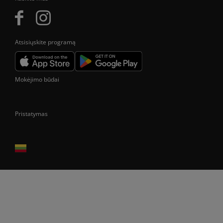
Atsisiųskite programą
Mokėjimo būdai
Pristatymas
Prekes pristatome tik Lietuvos Respublikos teritorijoje