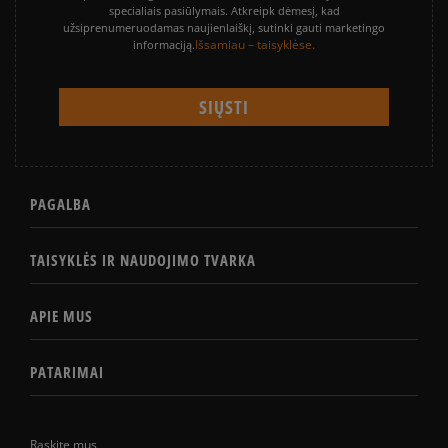
specialiais pasiūlymais. Atkreipk dėmesį, kad
užsiprenumeruodamas naujienlaiškį, sutinki gauti marketingo
Išsamiau – taisyklėse.
informaciją.
PAGALBA
TAISYKLĖS IR NAUDOJIMO TVARKA
APIE MUS
PATARIMAI
Raskite mus