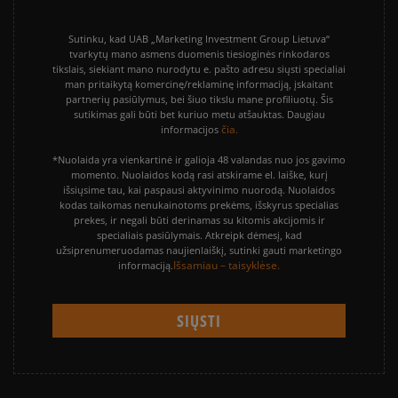
Sutinku, kad UAB „Marketing Investment Group Lietuva“
tvarkytų mano asmens duomenis tiesioginės rinkodaros
tikslais, siekiant mano nurodytu e. pašto adresu siųsti specialiai
man pritaikytą komercinę/reklaminę informaciją, įskaitant
partnerių pasiūlymus, bei šiuo tikslu mane profiliuotų. Šis
sutikimas gali būti bet kuriuo metu atšauktas. Daugiau
čia.
informacijos
*Nuolaida yra vienkartinė ir galioja 48 valandas nuo jos gavimo
momento. Nuolaidos kodą rasi atskirame el. laiške, kurį
išsiųsime tau, kai paspausi aktyvinimo nuorodą. Nuolaidos
kodas taikomas nenukainotoms prekėms, išskyrus specialias
prekes, ir negali būti derinamas su kitomis akcijomis ir
specialiais pasiūlymais. Atkreipk dėmesį, kad
užsiprenumeruodamas naujienlaiškį, sutinki gauti marketingo
Išsamiau – taisyklėse.
informaciją.