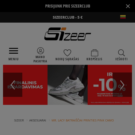
×
PRISIJUNK PRIE SIZEERCLUB
SIZEERCLUB - 5 €
MANO
MENIU
NORŲ SĄRAŠAS
KREPŠELIS
IEŠKOTI
PASKYRA
›
›
SIZEER
AKSESUARAI
MR. LACY BATRAIŠČIAI PRINTIES PINK CAMO