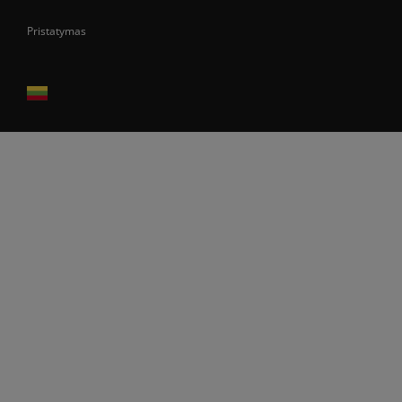
Pristatymas
Prekes pristatome tik Lietuvos Respublikos teritorijoje