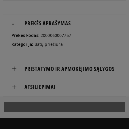
PREKĖS APRAŠYMAS
Prekės kodas:
2000060007757
Kategorija:
Batų priežiūra
PRISTATYMO IR APMOKĖJIMO SĄLYGOS
NEMOKAMAS PRISTATYMAS NUO 60 €
ATSILIEPIMAI
Prekės pristatomos per 2-6 d.d.
Produktas dar neturi atsiliepimų
Pristatymas:
kurjeriu
atsiėmimas parduotuvėje