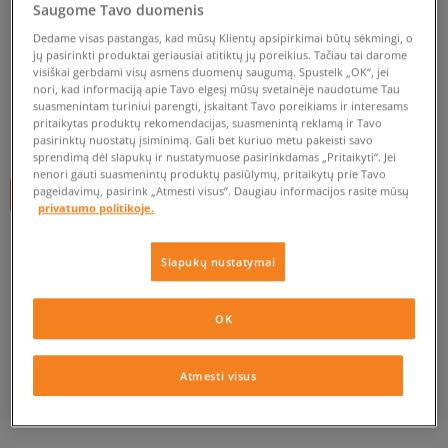
MR. LACY BATRAIŠČIAI
Saugome Tavo duomenis
PRINTIES PINK CAMO
Dedame visas pastangas, kad mūsų Klientų apsipirkimai būtų sėkmingi, o
jų pasirinkti produktai geriausiai atitiktų jų poreikius. Tačiau tai darome
unisex, batų priežiūra
visiškai gerbdami visų asmens duomenų saugumą. Spustelk „OK“, jei
nori, kad informaciją apie Tavo elgesį mūsų svetainėje naudotume Tau
0.0
(
0
)
suasmenintam turiniui parengti, įskaitant Tavo poreikiams ir interesams
pritaikytas produktų rekomendacijas, suasmenintą reklamą ir Tavo
4,99
€
pasirinktų nuostatų įsiminimą. Gali bet kuriuo metu pakeisti savo
sprendimą dėl slapukų ir nustatymuose pasirinkdamas „Pritaikyti“. Jei
nenori gauti suasmenintų produktų pasiūlymų, pritaikytų prie Tavo
pageidavimų, pasirink „Atmesti visus”. Daugiau informacijos rasite mūsų
+ 5 tšk.
SizeerClub
privatumo politikoje.
Slapukų nustatymai
Prekė neprieinama
Jei prekė vėl bus sandėlyje, gausi pranešimą iš mūsų.
OK
Pasirinkti dydį
Atmesti visus
PATIKRINK PRIEINAMUMĄ PARDUOTUVĖJE
ONE SIZE
Pranešti man