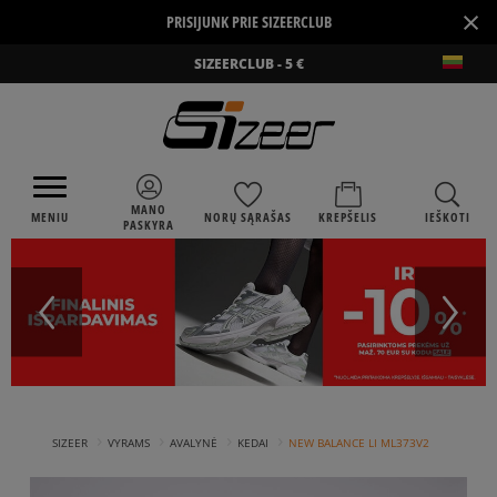
×
PRISIJUNK PRIE SIZEERCLUB
SIZEERCLUB - 5 €
MANO
MENIU
NORŲ SĄRAŠAS
KREPŠELIS
IEŠKOTI
PASKYRA
›
›
›
›
SIZEER
VYRAMS
AVALYNĖ
KEDAI
NEW BALANCE LI ML373V2