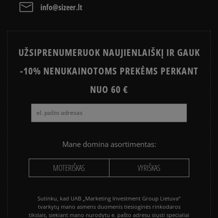
JORDAN 4
NIKE AIR MAX
Išvalyti
Paieška
info@sizeer.lt
NIKE AIR MAX 90
CONVERSE CHUCK TAYLOR ALL
STAR
UŽSIPRENUMERUOK NAUJIENLAIŠKĮ IR GAUK
PUMA PALERMO
SALOMON EVR
-10% NENUKAINOTOMS PREKĖMS PERKANT
ASICS GEL-NYC
VANS KNU SKOOL
VANS OLD SKOOL
NUO 60 €
Mane domina asortimentas:
MOTERIŠKAS
VYRIŠKAS
Sutinku, kad UAB „Marketing Investment Group Lietuva“
tvarkytų mano asmens duomenis tiesioginės rinkodaros
tikslais, siekiant mano nurodytu e. pašto adresu siųsti specialiai