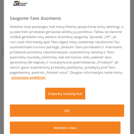
NEW BALANCE LI ML373V2
vyrams, kedai
Saugome Tavo duomenis
5.0
(
21
)
Dedame visas pastangas, kad mūsų Klientų apsipirkimai būtų sėkmingi, o
jų pasirinkti produktai geriausiai atitiktų jų poreikius. Tačiau tai darome
70
€
visiškai gerbdami visų asmens duomenų saugumą. Spustelk „OK“, jei
nori, kad informaciją apie Tavo elgesį mūsų svetainėje naudotume Tau
suasmenintam turiniui parengti, įskaitant Tavo poreikiams ir interesams
+ 70 tšk.
SizeerClub
pritaikytas produktų rekomendacijas, suasmenintą reklamą ir Tavo
pasirinktų nuostatų įsiminimą. Gali bet kuriuo metu pakeisti savo
sprendimą dėl slapukų ir nustatymuose pasirinkdamas „Pritaikyti“. Jei
nenori gauti suasmenintų produktų pasiūlymų, pritaikytų prie Tavo
pageidavimų, pasirink „Atmesti visus”. Daugiau informacijos rasite mūsų
Prekė neprieinama
privatumo politikoje.
Jei prekė vėl bus sandėlyje, gausi pranešimą iš mūsų.
Slapukų nustatymai
Pasirinkti dydį
OK
EU dydžiai
US dydžiai
PATIKRINK PRIEINAMUMĄ PARDUOTUVĖJE
Atmesti visus
41,5
26 cm
Pranešti man