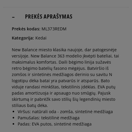
41,5
26 cm
PREKĖS APRAŠYMAS
Pranešti man
Prekės kodas:
ML373REDM
42
26,5 cm
Pranešti man
Kategorija:
Kedai
New Balance miesto klasika naujoje, dar patogesnėje
42,5
27 cm
Pranešti man
versijoje. New Balance 363 modelio įkvėpti bateliai, tai
maksimalus komfortas. Daili bėgimo linija sužavės
retro bėgimo batelių fasono mėgėjus. Batviršio iš
43
27,5 cm
Pranešti man
zomšos ir sintetinės medžiagos derinio su savitu N
logotipu dėka batai yra patvarūs ir atsparūs. Bato
viduje randasi minkštas, tekstilinis įdėklas. EVA putų
44
28 cm
Pranešti man
padas amortizuoja ir apsaugo nuo smūgių. Pajusk
skirtumą ir pabrėžk savo stilių šių legendinių miesto
stiliaus batų dėka.
44,5
28,5 cm
Pranešti man
Viršus: natūrali oda - zomša, sintetinė medžiaga
Pamušalas: tekstilinė medžiaga
Padas: EVA putos, sintetinė medžiaga
45
29 cm
Pranešti man