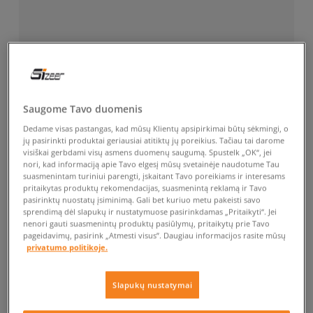
Saugome Tavo duomenis
Dedame visas pastangas, kad mūsų Klientų apsipirkimai būtų sėkmingi, o
jų pasirinkti produktai geriausiai atitiktų jų poreikius. Tačiau tai darome
visiškai gerbdami visų asmens duomenų saugumą. Spustelk „OK“, jei
nori, kad informaciją apie Tavo elgesį mūsų svetainėje naudotume Tau
suasmenintam turiniui parengti, įskaitant Tavo poreikiams ir interesams
pritaikytas produktų rekomendacijas, suasmenintą reklamą ir Tavo
pasirinktų nuostatų įsiminimą. Gali bet kuriuo metu pakeisti savo
sprendimą dėl slapukų ir nustatymuose pasirinkdamas „Pritaikyti“. Jei
nenori gauti suasmenintų produktų pasiūlymų, pritaikytų prie Tavo
pageidavimų, pasirink „Atmesti visus”. Daugiau informacijos rasite mūsų
privatumo politikoje.
Slapukų nustatymai