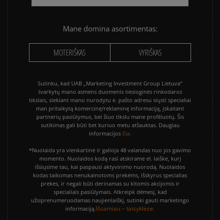
Mane domina asortimentas:
MOTERIŠKAS
VYRIŠKAS
Sutinku, kad UAB „Marketing Investment Group Lietuva“
tvarkytų mano asmens duomenis tiesioginės rinkodaros
tikslais, siekiant mano nurodytu e. pašto adresu siųsti specialiai
man pritaikytą komercinę/reklaminę informaciją, įskaitant
partnerių pasiūlymus, bei šiuo tikslu mane profiliuotų. Šis
sutikimas gali būti bet kuriuo metu atšauktas. Daugiau
čia.
informacijos
*Nuolaida yra vienkartinė ir galioja 48 valandas nuo jos gavimo
momento. Nuolaidos kodą rasi atskirame el. laiške, kurį
išsiųsime tau, kai paspausi aktyvinimo nuorodą. Nuolaidos
kodas taikomas nenukainotoms prekėms, išskyrus specialias
prekes, ir negali būti derinamas su kitomis akcijomis ir
specialiais pasiūlymais. Atkreipk dėmesį, kad
užsiprenumeruodamas naujienlaiškį, sutinki gauti marketingo
Išsamiau – taisyklėse.
informaciją.