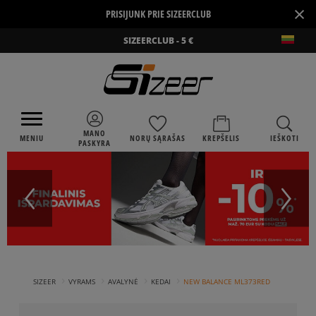
×
PRISIJUNK PRIE SIZEERCLUB
SIZEERCLUB - 5 €
MANO
MENIU
NORŲ SĄRAŠAS
KREPŠELIS
IEŠKOTI
PASKYRA
›
›
›
›
SIZEER
VYRAMS
AVALYNĖ
KEDAI
NEW BALANCE ML373RED