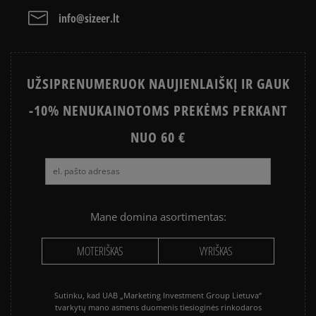
grynaisiais ir kitus būdus.
PayPal - Klientų mėgstama sistema, leidžianti
info@sizeer.lt
atsiskaityti VISA, MasterCard, Maestro, American
Express kreditinėmis ir debeto kortelėmis bei kitais
būdais.
Apmokėjimas atsiimant prekes - tai galimybė
UŽSIPRENUMERUOK NAUJIENLAIŠKĮ IR GAUK
sumokėti už prekes kurjeriui kortele arba grynais.
Paslauga yra papildomai apmokestinama 3 €.
-10% NENUKAINOTOMS PREKĖMS PERKANT
NUO 60 €
Mane domina asortimentas:
MOTERIŠKAS
VYRIŠKAS
Sutinku, kad UAB „Marketing Investment Group Lietuva“
tvarkytų mano asmens duomenis tiesioginės rinkodaros