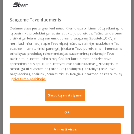
NEW BALANCE ML597GSB
vyrams, new balance
Saugome Tavo duomenis
Dedame visas pastangas, kad mūsų Klientų apsipirkimai būtų sėkmingi, o
0.0
(
0
)
jų pasirinkti produktai geriausiai atitiktų jų poreikius. Tačiau tai darome
visiškai gerbdami visų asmens duomenų saugumą. Spustelk „OK“, jei
39,99
€
nori, kad informaciją apie Tavo elgesį mūsų svetainėje naudotume Tau
suasmenintam turiniui parengti, įskaitant Tavo poreikiams ir interesams
pritaikytas produktų rekomendacijas, suasmenintą reklamą ir Tavo
+ 40 tšk.
SizeerClub
pasirinktų nuostatų įsiminimą. Gali bet kuriuo metu pakeisti savo
sprendimą dėl slapukų ir nustatymuose pasirinkdamas „Pritaikyti“. Jei
nenori gauti suasmenintų produktų pasiūlymų, pritaikytų prie Tavo
pageidavimų, pasirink „Atmesti visus”. Daugiau informacijos rasite mūsų
privatumo politikoje.
Prekė neprieinama
Jei prekė vėl bus sandėlyje, gausi pranešimą iš mūsų.
Slapukų nustatymai
Pasirinkti dydį
OK
EU dydžiai
US dydžiai
PATIKRINK PRIEINAMUMĄ PARDUOTUVĖJE
Atmesti visus