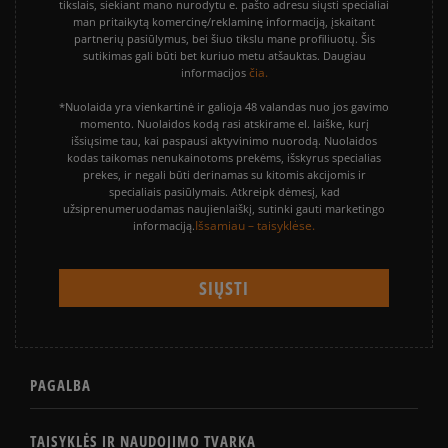
tikslais, siekiant mano nurodytu e. pašto adresu siųsti specialiai
man pritaikytą komercinę/reklaminę informaciją, įskaitant
partnerių pasiūlymus, bei šiuo tikslu mane profiliuotų. Šis
sutikimas gali būti bet kuriuo metu atšauktas. Daugiau
čia.
informacijos
*Nuolaida yra vienkartinė ir galioja 48 valandas nuo jos gavimo
momento. Nuolaidos kodą rasi atskirame el. laiške, kurį
išsiųsime tau, kai paspausi aktyvinimo nuorodą. Nuolaidos
kodas taikomas nenukainotoms prekėms, išskyrus specialias
prekes, ir negali būti derinamas su kitomis akcijomis ir
specialiais pasiūlymais. Atkreipk dėmesį, kad
užsiprenumeruodamas naujienlaiškį, sutinki gauti marketingo
Išsamiau – taisyklėse.
informaciją.
PAGALBA
TAISYKLĖS IR NAUDOJIMO TVARKA