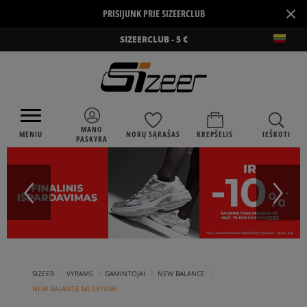
×
PRISIJUNK PRIE SIZEERCLUB
SIZEERCLUB - 5 €
MANO
MENIU
NORŲ SĄRAŠAS
KREPŠELIS
IEŠKOTI
PASKYRA
›
›
›
›
SIZEER
VYRAMS
GAMINTOJAI
NEW BALANCE
NEW BALANCE ML597GSB