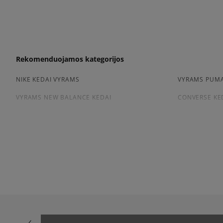
Rekomenduojamos kategorijos
NIKE KEDAI VYRAMS
VYRAMS PUMA
VYRAMS NEW BALANCE KEDAI
CONVERSE KE
Peržiūrėkite populiarias vyriškų kedai kolekcijas:
NIKE AIR FORCE 1
ADIDAS HAND
ADIDAS GAZELLE
NIKE DUNK
NEW BALANCE 9060
AIR JORDAN
NIKE AIR MAX 90
CONVERSE CH
ASICS GEL-NYC
VANS KNU SK