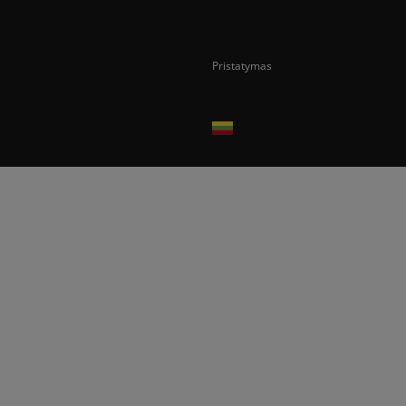
Pristatymas
Prekes pristatome tik Lietuvos Respubli