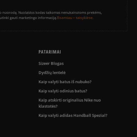
vinimo nuorodą. Nuolaidos kodas taikomas nenukainotoms prekėms,
Išsamiau – taisyklėse.
sutinki gauti marketingo informaciją.
PATARIMAI
Sizeer Blogas
Dydžių lentelė
Kaip valyti batus iš nubuko?
Kaip valyti odinius batus?
Kaip atskirti originalius Nike nuo
klastotės?
Kaip valyti adidas Handball Spezial?