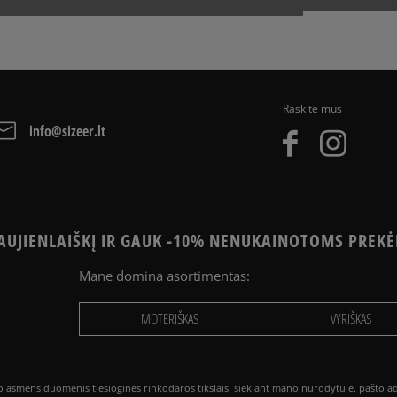
Raskite mus
info@sizeer.lt
UJIENLAIŠKĮ IR GAUK -10% NENUKAINOTOMS PREKĖ
Mane domina asortimentas:
MOTERIŠKAS
VYRIŠKAS
smens duomenis tiesioginės rinkodaros tikslais, siekiant mano nurodytu e. pašto adre