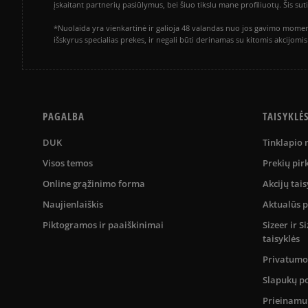
įskaitant partnerių pasiūlymus, bei šiuo tikslu mane profiliuotų. Šis s
*Nuolaida yra vienkartinė ir galioja 48 valandas nuo jos gavimo momen
išskyrus specialias prekes, ir negali būti derinamas su kitomis akcijom
PAGALBA
TAISYKLĖ
DUK
Tinklapio
Visos temos
Prekių pir
Online grąžinimo forma
Akcijų tais
Naujienlaiškis
Aktualūs 
Piktogramos ir paaiškinimai
Sizeer ir 
taisyklės
Privatumo 
Slapukų po
Prieinam