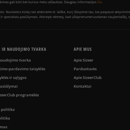
čia.
utikimas gali būti bet kuriuo metu atšauktas. Daugiau informacijos
to. Nuolaidos kodą rasi atskirame el. laiške, kurį išsiųsime tau, kai paspausi akty
is ir specialiais pasiūlymais. Atkreipk dėmesį, kad užsiprenumeruodamas naujienlaiškį, 
S IR NAUDOJIMO TVARKA
APIE MUS
 naudojimo tvarka
Apie Sizeer
kimo-pardavimo taisyklės
Parduotuvės
yklės ir sąlygos
Apie SizeerClub
pasiūlymai
Kontaktai
SizeerClub programėlės
politika
litika
umas