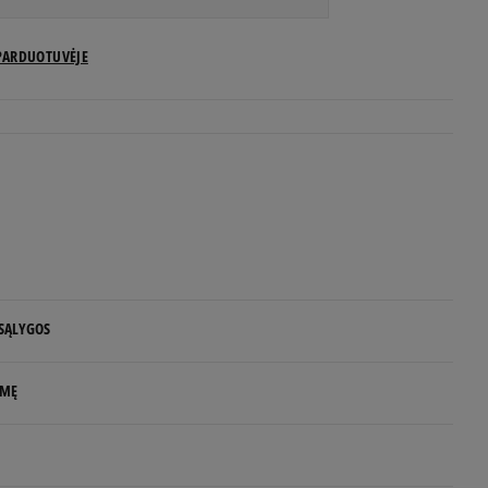
US dydžiai
PARDUOTUVĖJE
Pranešti man
Pranešti man
Pranešti man
Pranešti man
 SĄLYGOS
Pranešti man
 NUO 60 €
LMĘ
Pranešti man
d.d.
rs