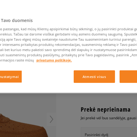
Nike Air Max TL 2.5
Liemens rankinė
Vans
Confront
Champion
EMU Australia
Converse Chuck Taylor
Kepurės
Kepurės
All Star
Havaianas
Skrybėlės
Converse
Confront
Ellesse
Pirštinės
Converse Chuck 70
Saucony
Crocs
Converse
Jansport
 Tavo duomenis
Jordan 4
Clarks
Dr. Martens
DC
Jordan
NIKE AIR FORCE 1 '07 
 pastangas, kad mūsų Klientų apsipirkimai būtų sėkmingi, o jų pasirinkti produktai ge
Nike Air Max DN8
Dickies
Eastpak
Dickies
Lacoste
poreikius. Tačiau tai darome visiškai gerbdami visų asmens duomenų saugumą. Spustelk 
vyrams, kedai
New Balance 530
ciją apie Tavo elgesį mūsų svetainėje naudotume Tau suasmenintam turiniui parengti, 
EMU Australia
Dr. Martens
New Era
ir interesams pritaikytas produktų rekomendacijas, suasmenintą reklamą ir Tavo pasir
New Balance 9060
0.0
(
0
)
ali bet kuriuo metu pakeisti savo sprendimą dėl slapukų ir nustatymuose pasirinkdamas
Nike Dunk
auti suasmenintų produktų pasiūlymų, pritaikytų prie Tavo pageidavimų, pasirink „Atme
79,99
€
ormacijos rasite mūsų
privatumo politikoje.
Puma Speedcat
Puma Suede XL
nustatymai
Atmesti visus
Puma Palermo
+ 80 tšk.
SizeerClub
Asics Gel-NYC Rugged
Prekė neprieinama
Jei prekė vėl bus sandėlyje, gaus
Pasirinkti dydį