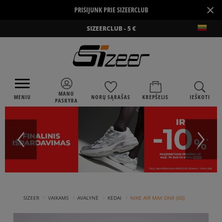
×
PRISIJUNK PRIE SIZEERCLUB
SIZEERCLUB - 5 €
MANO
MENIU
NORŲ SĄRAŠAS
KREPŠELIS
IEŠKOTI
PASKYRA
›
›
›
›
SIZEER
VAIKAMS
AVALYNĖ
KEDAI
NIKE AIR MAX DN8 (GS)