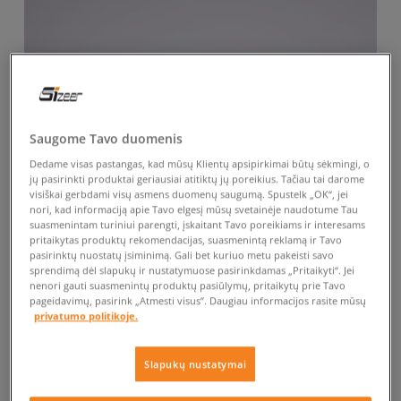
Saugome Tavo duomenis
Dedame visas pastangas, kad mūsų Klientų apsipirkimai būtų sėkmingi, o
jų pasirinkti produktai geriausiai atitiktų jų poreikius. Tačiau tai darome
visiškai gerbdami visų asmens duomenų saugumą. Spustelk „OK“, jei
nori, kad informaciją apie Tavo elgesį mūsų svetainėje naudotume Tau
suasmenintam turiniui parengti, įskaitant Tavo poreikiams ir interesams
pritaikytas produktų rekomendacijas, suasmenintą reklamą ir Tavo
pasirinktų nuostatų įsiminimą. Gali bet kuriuo metu pakeisti savo
sprendimą dėl slapukų ir nustatymuose pasirinkdamas „Pritaikyti“. Jei
nenori gauti suasmenintų produktų pasiūlymų, pritaikytų prie Tavo
pageidavimų, pasirink „Atmesti visus”. Daugiau informacijos rasite mūsų
privatumo politikoje.
Slapukų nustatymai