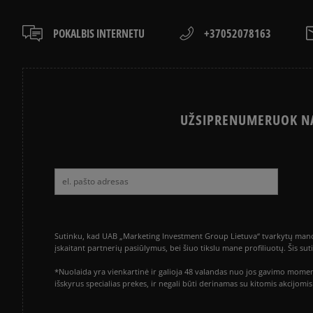
POKALBIS INTERNETU
+37052078163
UŽSIPRENUMERUOK NA
Sutinku, kad UAB „Marketing Investment Group Lietuva“ tvarkytų mano a
įskaitant partnerių pasiūlymus, bei šiuo tikslu mane profiliuotų. Šis s
*Nuolaida yra vienkartinė ir galioja 48 valandas nuo jos gavimo momen
išskyrus specialias prekes, ir negali būti derinamas su kitomis akcijom