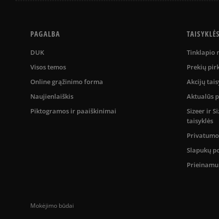
PAGALBA
TAISYKLĖ
DUK
Tinklapio
Visos temos
Prekių pir
Online grąžinimo forma
Akcijų tais
Naujienlaiškis
Aktualūs 
Piktogramos ir paaiškinimai
Sizeer ir 
taisyklės
Privatumo 
Slapukų po
Prieinam
Mokėjimo būdai