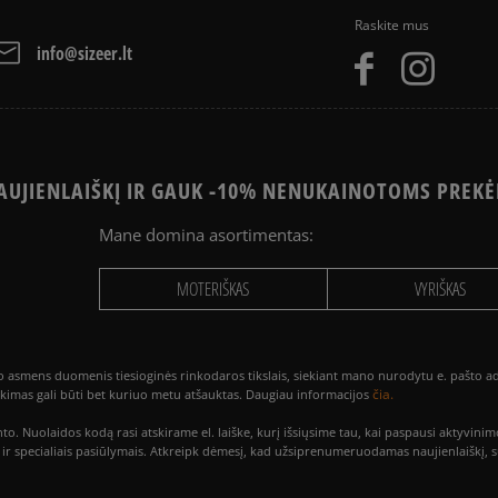
Raskite mus
info@sizeer.lt
UJIENLAIŠKĮ IR GAUK -10% NENUKAINOTOMS PREKĖ
Mane domina asortimentas:
MOTERIŠKAS
VYRIŠKAS
smens duomenis tiesioginės rinkodaros tikslais, siekiant mano nurodytu e. pašto adre
čia.
utikimas gali būti bet kuriuo metu atšauktas. Daugiau informacijos
to. Nuolaidos kodą rasi atskirame el. laiške, kurį išsiųsime tau, kai paspausi akty
is ir specialiais pasiūlymais. Atkreipk dėmesį, kad užsiprenumeruodamas naujienlaiškį, 