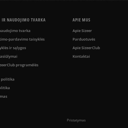
S IR NAUDOJIMO TVARKA
APIE MUS
 naudojimo tvarka
Apie Sizeer
kimo-pardavimo taisyklės
Parduotuvės
yklės ir sąlygos
Apie SizeerClub
pasiūlymai
Kontaktai
SizeerClub programėlės
politika
litika
umas
Pristatymas