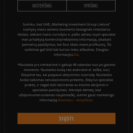
MOTERIŠKAS
VYRIŠKAS
Sutinku, kad UAB „Marketing Investment Group Lietuva“
tvarkytų mano asmens duomenis tiesioginės rinkodaros
tikslais, siekiant mano nurodytu e. pašto adresu siųsti specialiai
man pritaikytą komercinę/reklaminę informaciją, įskaitant
partnerių pasiūlymus, bei šiuo tikslu mane profiliuotų. Šis
sutikimas gali būti bet kuriuo metu atšauktas. Daugiau
čia.
informacijos
*Nuolaida yra vienkartinė ir galioja 48 valandas nuo jos gavimo
momento. Nuolaidos kodą rasi atskirame el. laiške, kurį
išsiųsime tau, kai paspausi aktyvinimo nuorodą. Nuolaidos
kodas taikomas nenukainotoms prekėms, išskyrus specialias
prekes, ir negali būti derinamas su kitomis akcijomis ir
specialiais pasiūlymais. Atkreipk dėmesį, kad
užsiprenumeruodamas naujienlaiškį, sutinki gauti marketingo
Išsamiau – taisyklėse.
informaciją.