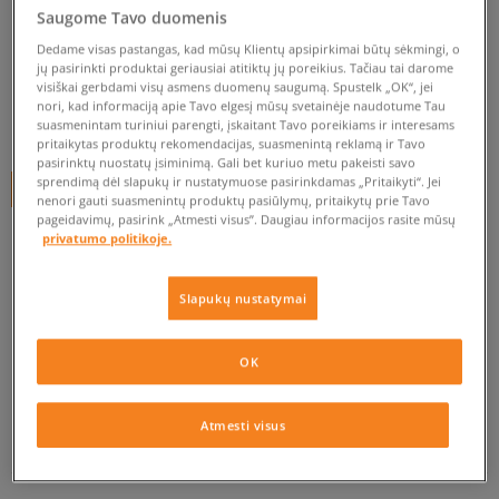
NIKE HUARACHE RUN (PS)
Saugome Tavo duomenis
vaikams, nike
Dedame visas pastangas, kad mūsų Klientų apsipirkimai būtų sėkmingi, o
jų pasirinkti produktai geriausiai atitiktų jų poreikius. Tačiau tai darome
0.0
(
0
)
visiškai gerbdami visų asmens duomenų saugumą. Spustelk „OK“, jei
nori, kad informaciją apie Tavo elgesį mūsų svetainėje naudotume Tau
29,99
€
suasmenintam turiniui parengti, įskaitant Tavo poreikiams ir interesams
pritaikytas produktų rekomendacijas, suasmenintą reklamą ir Tavo
pasirinktų nuostatų įsiminimą. Gali bet kuriuo metu pakeisti savo
sprendimą dėl slapukų ir nustatymuose pasirinkdamas „Pritaikyti“. Jei
+ 30 tšk.
SizeerClub
nenori gauti suasmenintų produktų pasiūlymų, pritaikytų prie Tavo
pageidavimų, pasirink „Atmesti visus”. Daugiau informacijos rasite mūsų
privatumo politikoje.
Prekė neprieinama
Slapukų nustatymai
Jei prekė vėl bus sandėlyje, gausi pranešimą iš mūsų.
OK
Pasirinkti dydį
Atmesti visus
EU dydžiai
US dydžiai
PATIKRINK PRIEINAMUMĄ PARDUOTUVĖJE
28
17 cm
Pranešti man