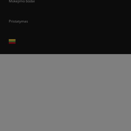
Mokėjimo būdai
Pristatymas
Prekes pristatome tik Lietuvos Respublikos teritorijoje