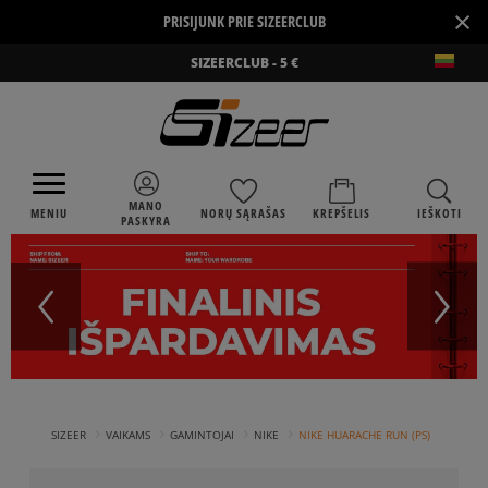
×
PRISIJUNK PRIE SIZEERCLUB
SIZEERCLUB - 5 €
MANO
MENIU
NORŲ SĄRAŠAS
KREPŠELIS
IEŠKOTI
PASKYRA
›
›
›
›
SIZEER
VAIKAMS
GAMINTOJAI
NIKE
NIKE HUARACHE RUN (PS)