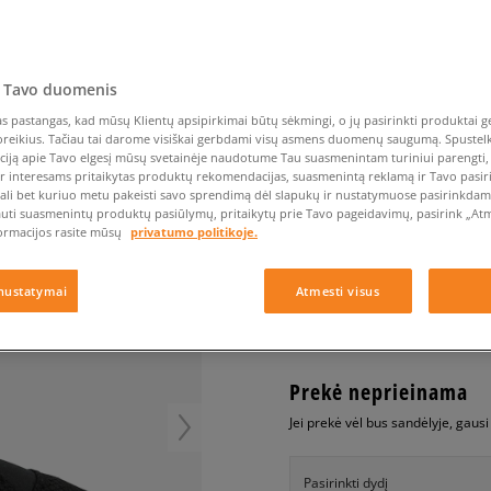
Nike Air Max TL 2.5
Liemens rankinė
Vans
Confront
Champion
EMU Australia
Converse Chuck Taylor
Kepurės
Kepurės
All Star
Havaianas
Skrybėlės
Converse
Confront
Ellesse
Pirštinės
Converse Chuck 70
Saucony
Crocs
Converse
Jansport
Jordan 4
 Tavo duomenis
Clarks
Dr. Martens
DC
Jordan
NIKE KWAZI
Nike Air Max DN8
Dickies
Eastpak
Dickies
Lacoste
 pastangas, kad mūsų Klientų apsipirkimai būtų sėkmingi, o jų pasirinkti produktai ge
vyrams, kedai
New Balance 530
poreikius. Tačiau tai darome visiškai gerbdami visų asmens duomenų saugumą. Spustelk 
EMU Australia
Dr. Martens
New Era
ciją apie Tavo elgesį mūsų svetainėje naudotume Tau suasmenintam turiniui parengti, 
New Balance 9060
0.0
ir interesams pritaikytas produktų rekomendacijas, suasmenintą reklamą ir Tavo pasir
(
0
)
Nike Dunk
ali bet kuriuo metu pakeisti savo sprendimą dėl slapukų ir nustatymuose pasirinkdamas
auti suasmenintų produktų pasiūlymų, pritaikytų prie Tavo pageidavimų, pasirink „Atme
49,99
€
Puma Speedcat
ormacijos rasite mūsų
privatumo politikoje.
Puma Suede XL
Puma Palermo
+ 50 tšk.
SizeerClub
nustatymai
Atmesti visus
Asics Gel-NYC Rugged
Prekė neprieinama
Jei prekė vėl bus sandėlyje, gaus
Pasirinkti dydį