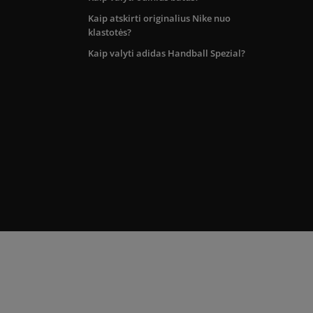
Kaip atskirti originalius Nike nuo
klastotės?
Kaip valyti adidas Handball Spezial?
kos teritorijoje