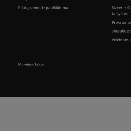
Piktogramos ir paaiškinimai
Sizeer ir 
taisyklės
Privatumo 
Slapukų po
Prieinam
Mokėjimo būdai