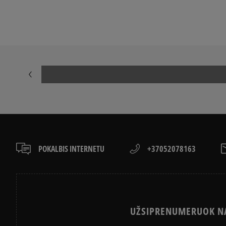
ADIDAS GAZELLE
NIKE DUNK
NEW BALANCE 9060
AIR JORDAN
NIKE AIR MAX 90
CONVERSE CH
ASICS GEL-NYC
VANS KNU SK
POKALBIS INTERNETU
+37052078163
UŽSIPRENUMERUOK NA