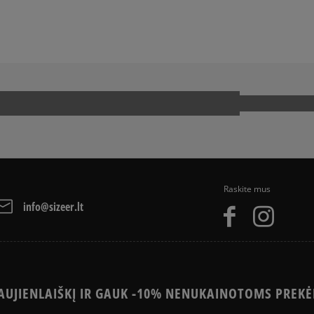
ADIDAS SUPERSTAR
JORDAN 4
UCK TAYLOR ALL STAR
PUMA PALERMO
OOL
VANS OLD SKOOL
Raskite mus
info@sizeer.lt
UJIENLAIŠKĮ IR GAUK -10% NENUKAINOTOMS PREKĖ