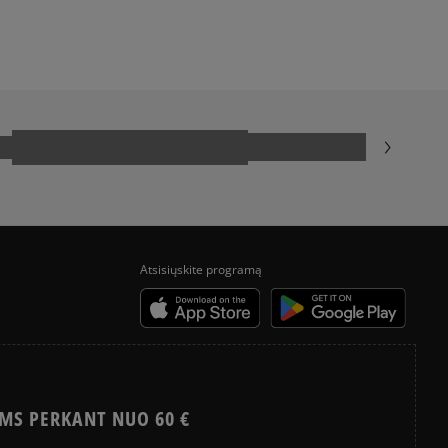
NEW BALANCE 740
NIKE AIR MAX
SALOMON EVR
Atsisiųskite programą
MS PERKANT NUO 60 €