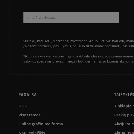
Sutinku, kad UAB „Marketing Investment Group Lietuva“ tvarkytų mano a
įskaitant partnerių pasiūlymus, bei šiuo tikslu mane profiliuotų. Šis s
*Nuolaida yra vienkartinė ir galioja 48 valandas nuo jos gavimo momen
išskyrus specialias prekes, ir negali būti derinamas su kitomis akcijom
PAGALBA
TAISYKLĖ
DUK
Tinklapio
Visos temos
Prekių pir
Online grąžinimo forma
Akcijų tais
Naujienlaiškis
Aktualūs 