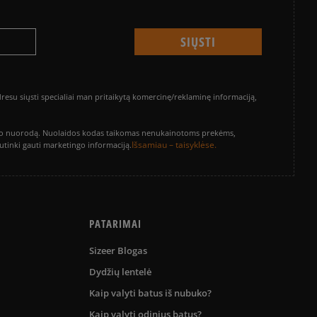
su siųsti specialiai man pritaikytą komercinę/reklaminę informaciją,
vinimo nuorodą. Nuolaidos kodas taikomas nenukainotoms prekėms,
Išsamiau – taisyklėse.
sutinki gauti marketingo informaciją.
PATARIMAI
Sizeer Blogas
Dydžių lentelė
Kaip valyti batus iš nubuko?
Kaip valyti odinius batus?