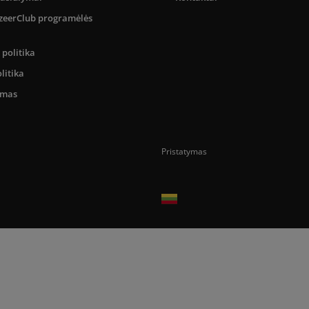
SizeerClub programėlės
politika
litika
umas
Pristatymas
Prekes pristatome tik Lietuvos Respubli