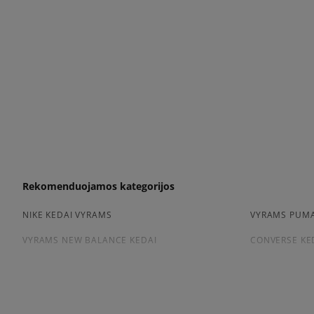
Rekomenduojamos kategorijos
NIKE KEDAI VYRAMS
VYRAMS PUMA
VYRAMS NEW BALANCE KEDAI
CONVERSE KE
Peržiūrėkite populiarias vyriškų kedai kolekcijas:
NIKE AIR FORCE 1
ADIDAS HAND