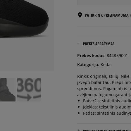
EU dydžiai
PATIKRINK PRIEINAMUMĄ 
41
26 cm
42
26,5 cm
PREKĖS APRAŠYMAS
Prekės kodas:
844839001
42,5
27 cm
Kategorija:
Kedai
Rinkis originalų stilių. Ni
43
27,5 cm
įkvėpti batai Tau. Krepšini
sprendimus. Pagaminti iš n
44
28 cm
avėjimo patogumo garantij
Batviršis: sintetinis audi
Įdėklas: tekstilinis audin
44,5
28,5 cm
Padas: sintetinis audiny
45
29 cm