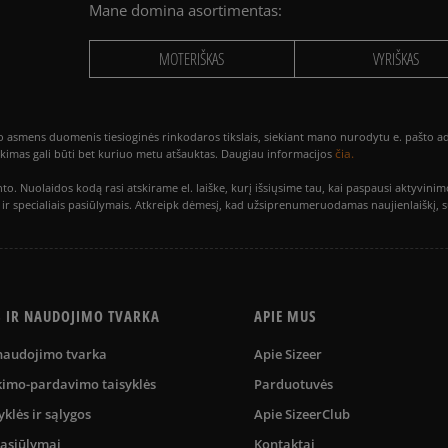
Mane domina asortimentas:
MOTERIŠKAS
VYRIŠKAS
smens duomenis tiesioginės rinkodaros tikslais, siekiant mano nurodytu e. pašto adre
čia.
utikimas gali būti bet kuriuo metu atšauktas. Daugiau informacijos
to. Nuolaidos kodą rasi atskirame el. laiške, kurį išsiųsime tau, kai paspausi akty
is ir specialiais pasiūlymais. Atkreipk dėmesį, kad užsiprenumeruodamas naujienlaiškį, 
S IR NAUDOJIMO TVARKA
APIE MUS
 naudojimo tvarka
Apie Sizeer
kimo-pardavimo taisyklės
Parduotuvės
yklės ir sąlygos
Apie SizeerClub
pasiūlymai
Kontaktai