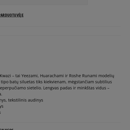
US dydžiai
PARDUOTUVĖJE
Pranešti man
Pranešti man
Pranešti man
ke Kwazi – tai Yeezami, Huarachami ir Roshe Runami modelių
Pranešti man
o tipo batų siluetas tiks kiekvienam, mėgstančiam subtilius
eperpučiamo sietelio. Lengvas padas ir minkštas vidus –
Pranešti man
a.
nys, tekstilinis audinys
ys
Pranešti man
s
Pranešti man