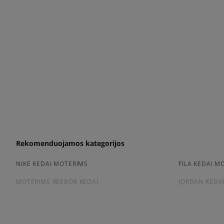
Rekomenduojamos kategorijos
NIKE KEDAI MOTERIMS
FILA KEDAI M
MOTERIMS REEBOK KEDAI
JORDAN KEDA
Peržiūrėkite populiarias moteriškų kedai kolekcijas: