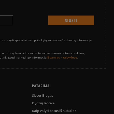
su siųsti specialiai man pritaikytą komercinę/reklaminę informaciją,
vinimo nuorodą. Nuolaidos kodas taikomas nenukainotoms prekėms,
Išsamiau – taisyklėse.
sutinki gauti marketingo informaciją.
PATARIMAI
Sizeer Blogas
Dydžių lentelė
Kaip valyti batus iš nubuko?