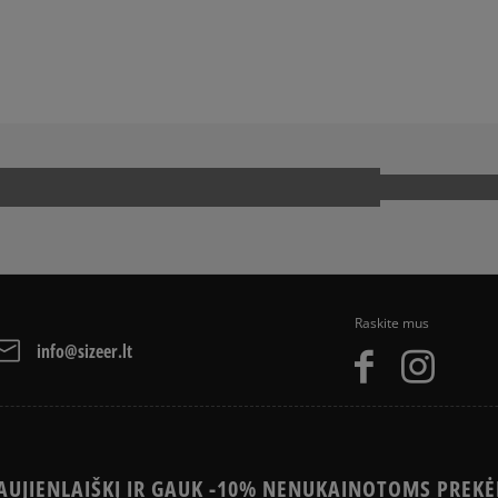
A
ADIDAS CAMPUS
ADIDAS SUPERSTAR
NIKE AIR MAX
CAT
NEW BALANCE 740
R
VANS KNU SKOOL
Raskite mus
info@sizeer.lt
UJIENLAIŠKĮ IR GAUK -10% NENUKAINOTOMS PREKĖ