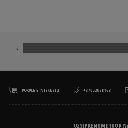
NIKE AIR FORCE 1
ADIDAS SAMB
NIKE DUNK
NIKE CORTEZ
NEW BALANCE 530
AIR JORDAN
PUMA PALERMO
PUMA SPEED
NEW BALANCE 9060
SALOMON EV
POKALBIS INTERNETU
+37052078163
UŽSIPRENUMERUOK NA