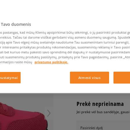
Nike Air Max TL 2.5
Liemens rankinė
Vans
Confront
Champion
EMU Australia
Converse Chuck Taylor
Vans
Kepurės
Kepurės
All Star
Havaianas
Skrybėlės
Converse
Confront
Ellesse
Pirštinės
Converse Chuck 70
Saucony
Crocs
Converse
Jansport
Jordan 4
Clarks
Dr. Martens
DC
Jordan
 Tavo duomenis
NIKE W AIR PEGASUS 
Nike Air Max DN8
Dickies
Eastpak
Dickies
Lacoste
 pastangas, kad mūsų Klientų apsipirkimai būtų sėkmingi, o jų pasirinkti produktai ge
moterims, kedai
New Balance 530
poreikius. Tačiau tai darome visiškai gerbdami visų asmens duomenų saugumą. Spustelk 
EMU Australia
Dr. Martens
New Era
ciją apie Tavo elgesį mūsų svetainėje naudotume Tau suasmenintam turiniui parengti, 
New Balance 9060
0.0
(
0
)
ir interesams pritaikytas produktų rekomendacijas, suasmenintą reklamą ir Tavo pasir
Nike Dunk
ali bet kuriuo metu pakeisti savo sprendimą dėl slapukų ir nustatymuose pasirinkdamas
auti suasmenintų produktų pasiūlymų, pritaikytų prie Tavo pageidavimų, pasirink „Atme
70
€
Puma Speedcat
ormacijos rasite mūsų
privatumo politikoje.
Puma Suede XL
Puma Palermo
+ 70 tšk.
SizeerClub
nustatymai
Atmesti visus
Asics Gel-NYC Rugged
Prekė neprieinama
Jei prekė vėl bus sandėlyje, gaus
Pasirinkti dydį