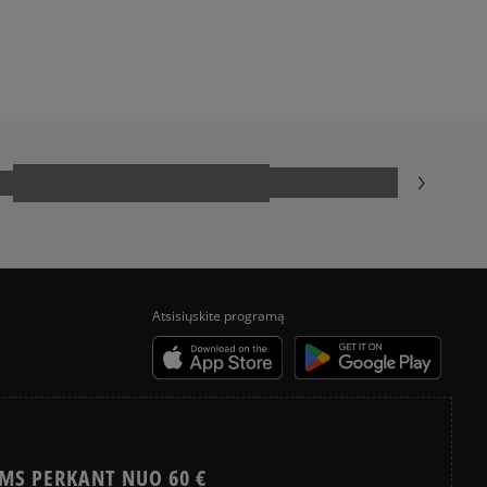
ADIDAS GAZELLE
ADIDAS TAEKWONDO
CONVERSE CHUCK TAYLOR ALL STAR
NIKE BLAZER
VANS OLD SKOOL
Atsisiųskite programą
MS PERKANT NUO 60 €