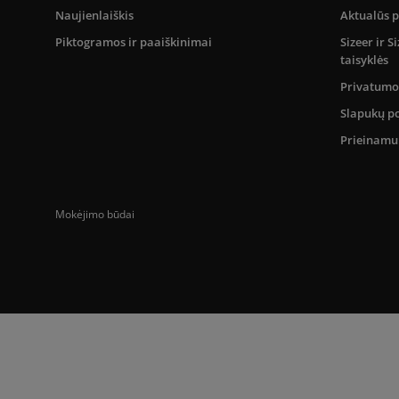
Naujienlaiškis
Aktualūs 
Piktogramos ir paaiškinimai
Sizeer ir 
taisyklės
Privatumo 
Slapukų po
Prieinam
Mokėjimo būdai