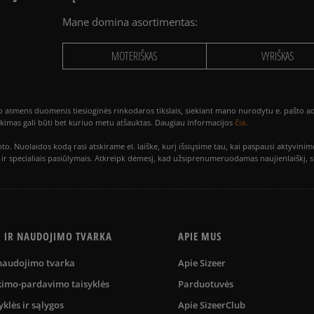
Mane domina asortimentas:
MOTERIŠKAS
VYRIŠKAS
smens duomenis tiesioginės rinkodaros tikslais, siekiant mano nurodytu e. pašto adre
čia.
utikimas gali būti bet kuriuo metu atšauktas. Daugiau informacijos
to. Nuolaidos kodą rasi atskirame el. laiške, kurį išsiųsime tau, kai paspausi akty
is ir specialiais pasiūlymais. Atkreipk dėmesį, kad užsiprenumeruodamas naujienlaiškį, 
S IR NAUDOJIMO TVARKA
APIE MUS
 naudojimo tvarka
Apie Sizeer
kimo-pardavimo taisyklės
Parduotuvės
yklės ir sąlygos
Apie SizeerClub