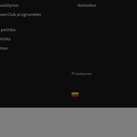
pasiūlymai
Kontaktai
SizeerClub programėlės
politika
litika
umas
Pristatymas
Prekes pristatome tik Lietuvos Respubli