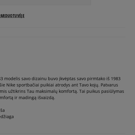
US dydžiai
PARDUOTUVĖJE
Pranešti man
Pranešti man
Pranešti man
83 modelis savo dizainu buvo įkvėptas savo pirmtako iš 1983
Pranešti man
šie Nike sportbačiai puikiai atrodys ant Tavo kojų. Patvarus
mis užtikrins Tau maksimalų komfortą. Tai puikus pasiūlymas
Pranešti man
mfortą ir madingą išvaizdą.
mša
Pranešti man
edžiaga
Pranešti man