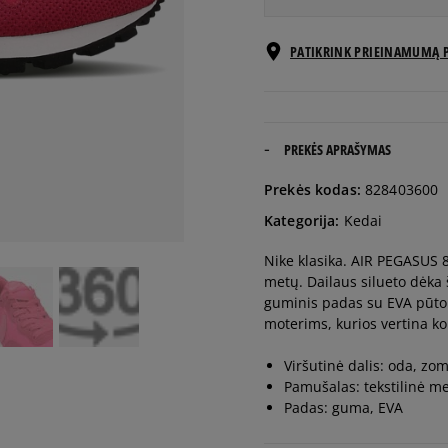
EU dydžiai
PATIKRINK PRIEINAMUMĄ 
35,5
22 cm
36
22,5 cm
PREKĖS APRAŠYMAS
Prekės kodas:
828403600
36,5
23 cm
Kategorija:
Kedai
Nike klasika. AIR PEGASUS 
37,5
23,5 cm
metų. Dailaus silueto dėka 
guminis padas su EVA pūto
38
24 cm
moterims, kurios vertina ko
Viršutinė dalis: oda, zo
38,5
24,5 cm
Pamušalas: tekstilinė m
Padas: guma, EVA
39
25 cm