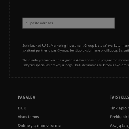
Sutinku, kad UAB „Marketing Investment Group Lietuva“ tvarkytų mano a
įskaitant partnerių pasiūlymus, bei šiuo tikslu mane profiliuotų. Šis s
*Nuolaida yra vienkartinė ir galioja 48 valandas nuo jos gavimo momen
išskyrus specialias prekes, ir negali būti derinamas su kitomis akcijom
PAGALBA
TAISYKLĖ
DUK
Tinklapio
Visos temos
Prekių pir
Online grąžinimo forma
Akcijų tais