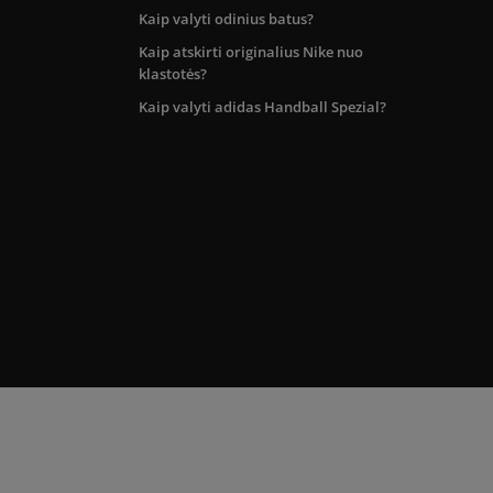
Kaip valyti odinius batus?
Kaip atskirti originalius Nike nuo
klastotės?
Kaip valyti adidas Handball Spezial?
kos teritorijoje