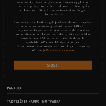
man pritaikytą komercinę/reklaminę informaciją, įskaitant
partnerių pasiūlymus, bei šiuo tikslu mane profiliuotų. Šis
sutikimas gali būti bet kuriuo metu atšauktas. Daugiau
čia.
informacijos
*Nuolaida yra vienkartinė ir galioja 48 valandas nuo jos gavimo
momento. Nuolaidos kodą rasi atskirame el. laiške, kurį
išsiųsime tau, kai paspausi aktyvinimo nuorodą. Nuolaidos
kodas taikomas nenukainotoms prekėms, išskyrus specialias
prekes, ir negali būti derinamas su kitomis akcijomis ir
specialiais pasiūlymais. Atkreipk dėmesį, kad
užsiprenumeruodamas naujienlaiškį, sutinki gauti marketingo
Išsamiau – taisyklėse.
informaciją.
PAGALBA
TAISYKLĖS IR NAUDOJIMO TVARKA