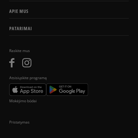
APIE MUS
PATARIMAI
Raskite mus
Atsisiųskite programą
Mokėjimo būdai
Pristatymas
Prekes pristatome tik Lietuvos Respublikos teritorijoje