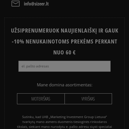
NEW BALANCE 530
AIR JORDAN
info@sizeer.lt
NIKE AIR MAX
CONVERSE CHUCK TAYLOR ALL
STAR
UŽSIPRENUMERUOK NAUJIENLAIŠKĮ IR GAUK
PUMA PALERMO
PUMA SPEEDCAT
-10% NENUKAINOTOMS PREKĖMS PERKANT
NEW BALANCE 740
NIKE BLAZER
NEW BALANCE 9060
NUO 60 €
SALOMON EVR
VANS KNU SKOOL
VANS OLD SKOOL
Mane domina asortimentas:
MOTERIŠKAS
VYRIŠKAS
Sutinku, kad UAB „Marketing Investment Group Lietuva“
tvarkytų mano asmens duomenis tiesioginės rinkodaros
tikslais, siekiant mano nurodytu e. pašto adresu siųsti specialiai