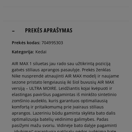
36
22,5 cm
Pranešti man
36,5
23 cm
PREKĖS APRAŠYMAS
Pranešti man
Prekės kodas:
704995303
37,5
23,5 cm
Pranešti man
Kategorija:
Kedai
AIR MAX 1 siluetas jau rado sau užtikrintą poziciją
38
24 cm
Pranešti man
gatvės stiliaus aprangos pasaulyje. Prekės ženklas
Nike nusprendė atnaujinti AIR MAX modelį ir naujame
sezone pristato lengviausią iki šiol buvusių AIR MAX
38,5
24,5 cm
Pranešti man
versiją – ULTRA MOIRE. Leidžiantis kojai kvėpuoti ir
elastingas paviršius pagamintas iš minkšto sintetinio
zomšinio audeklo, kuris garantuos optimaliausią
39
25 cm
Pranešti man
komfortą ir pritaikomumą prie įvairaus stiliaus
aprangos. Lazeriniu būdu gaminta skylėta bato dalis
optimalizuoja batelių vėdinimo galimybes. Padas
40
25,5 cm
Pranešti man
pasižymi mažu svoriu. Vidinėje bato dalyje pagaminti
,,įdubimai“ garantuoja natūralų pėdos judėjimą bate.