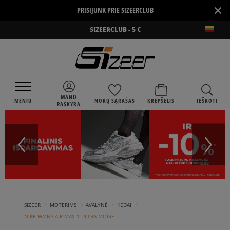
×
PRISIJUNK PRIE SIZEERCLUB
SIZEERCLUB - 5 €
MANO
MENIU
NORŲ SĄRAŠAS
KREPŠELIS
IEŠKOTI
PASKYRA
›
›
›
›
SIZEER
MOTERIMS
AVALYNĖ
KEDAI
NIKE WMNS AIR MAX 1 ULTRA MOIRE