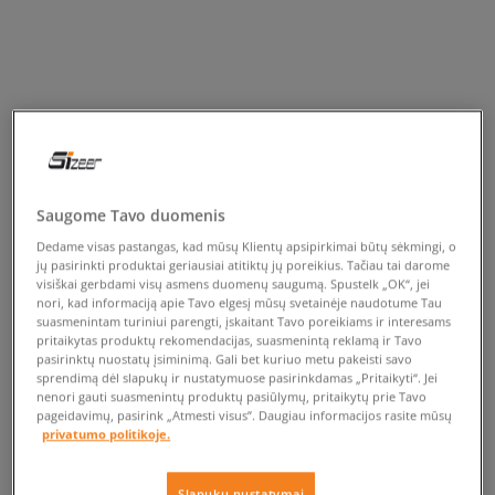
Saugome Tavo duomenis
Dedame visas pastangas, kad mūsų Klientų apsipirkimai būtų sėkmingi, o
jų pasirinkti produktai geriausiai atitiktų jų poreikius. Tačiau tai darome
visiškai gerbdami visų asmens duomenų saugumą. Spustelk „OK“, jei
nori, kad informaciją apie Tavo elgesį mūsų svetainėje naudotume Tau
suasmenintam turiniui parengti, įskaitant Tavo poreikiams ir interesams
pritaikytas produktų rekomendacijas, suasmenintą reklamą ir Tavo
pasirinktų nuostatų įsiminimą. Gali bet kuriuo metu pakeisti savo
sprendimą dėl slapukų ir nustatymuose pasirinkdamas „Pritaikyti“. Jei
nenori gauti suasmenintų produktų pasiūlymų, pritaikytų prie Tavo
pageidavimų, pasirink „Atmesti visus”. Daugiau informacijos rasite mūsų
privatumo politikoje.
Slapukų nustatymai