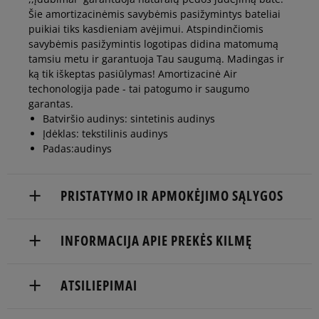
Šie amortizacinėmis savybėmis pasižymintys bateliai
40,5
26 cm
Pranešti man
puikiai tiks kasdieniam avėjimui. Atspindinčiomis
savybėmis pasižymintis logotipas didina matomumą
tamsiu metu ir garantuoja Tau saugumą. Madingas ir
41
26,5 cm
Pranešti man
ką tik iškeptas pasiūlymas! Amortizacinė Air
techonologija pade - tai patogumo ir saugumo
garantas.
Batviršio audinys: sintetinis audinys
Įdėklas: tekstilinis audinys
Padas:audinys
PRISTATYMO IR APMOKĖJIMO SĄLYGOS
NEMOKAMAS PRISTATYMAS NUO 60 €
INFORMACIJA APIE PREKĖS KILMĘ
Prekės pristatomos per 2-6 d.d.
Nike European Headquarters
ATSILIEPIMAI
Pristatymas:
Colosseum
11213 NL Hilversum, Netherlands
kurjeriu