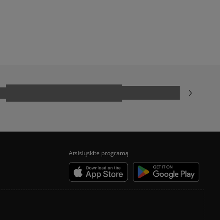
ADIDAS GAZELLE
ADIDAS TAEKWONDO
CONVERSE CHUCK TAYLOR ALL STAR
NIKE BLAZER
VANS OLD SKOOL
Atsisiųskite programą