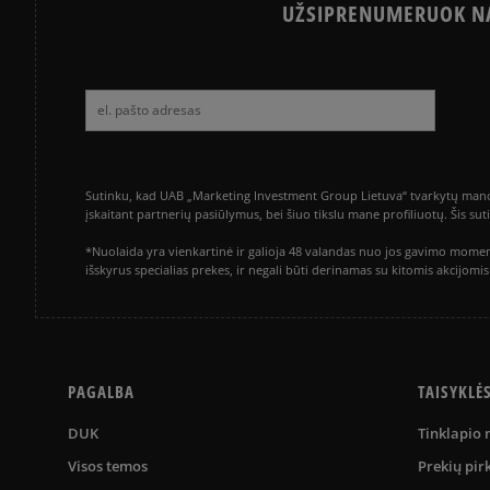
UŽSIPRENUMERUOK NA
Sutinku, kad UAB „Marketing Investment Group Lietuva“ tvarkytų mano a
įskaitant partnerių pasiūlymus, bei šiuo tikslu mane profiliuotų. Šis s
*Nuolaida yra vienkartinė ir galioja 48 valandas nuo jos gavimo momen
išskyrus specialias prekes, ir negali būti derinamas su kitomis akcijom
PAGALBA
TAISYKLĖ
DUK
Tinklapio
Visos temos
Prekių pir