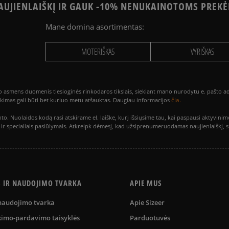
UJIENLAIŠKĮ IR GAUK -10% NENUKAINOTOMS PREKĖ
Mane domina asortimentas:
MOTERIŠKAS
VYRIŠKAS
smens duomenis tiesioginės rinkodaros tikslais, siekiant mano nurodytu e. pašto adre
čia.
utikimas gali būti bet kuriuo metu atšauktas. Daugiau informacijos
to. Nuolaidos kodą rasi atskirame el. laiške, kurį išsiųsime tau, kai paspausi akty
is ir specialiais pasiūlymais. Atkreipk dėmesį, kad užsiprenumeruodamas naujienlaiškį, 
S IR NAUDOJIMO TVARKA
APIE MUS
 naudojimo tvarka
Apie Sizeer
kimo-pardavimo taisyklės
Parduotuvės