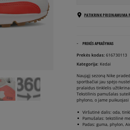
EU dydžiai
PATIKRINK PRIEINAMUMĄ 
36
22,5 cm
36,5
23 cm
PREKĖS APRAŠYMAS
Prekės kodas:
616730113
37,5
23,5 cm
Kategorija:
Kedai
Naująjį sezoną Nike praded
38
24 cm
sportbačiai jau spėjo nusteb
pralaidus tinklelis užtikrin
38,5
24,5 cm
Tekstilinis pamušalas sute
phylono, o jame puikuojasi
39
25 cm
Viršutinė dalis: oda, tin
Pamušalas: tekstilinė m
Padas: guma, phylon, Ai
40
25,5 cm