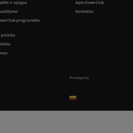
yklės ir sąlygos
Apie SizeerClub
pasiūlymai
Kontaktai
SizeerClub programėlės
politika
litika
umas
Pristatymas
Prekes pristatome tik Lietuvos Respubli