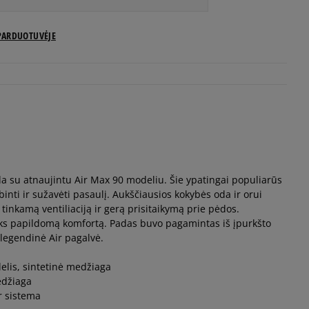
US dydžiai
PARDUOTUVĖJE
Pranešti man
Pranešti man
Pranešti man
a su atnaujintu Air Max 90 modeliu. Šie ypatingai populiarūs
Pranešti man
inti ir sužavėti pasaulį. Aukščiausios kokybės oda ir orui
a tinkamą ventiliaciją ir gerą prisitaikymą prie pėdos.
Pranešti man
iks papildomą komfortą. Padas buvo pagamintas iš įpurkšto
 legendinė Air pagalvė.
Pranešti man
klelis, sintetinė medžiaga
edžiaga
r sistema
Pranešti man