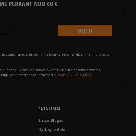
MS PERKANT NUO 60 €
su siųsti specialiai man pritaikytą komercinę/reklaminę informaciją,
vinimo nuorodą. Nuolaidos kodas taikomas nenukainotoms prekėms,
Išsamiau – taisyklėse.
sutinki gauti marketingo informaciją.
PATARIMAI
Sizeer Blogas
Dydžių lentelė