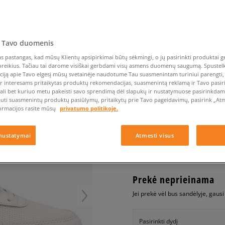
Nike Air Max TL 2.5
Liemens rankinė
Vans
Confront
Champion
EMU Australia
Converse Chuck Taylor
Vans
Kepurės
Kepurės
All Star
Havaianas
Skrybėlės
Converse
Confront
Ellesse
Pirštinės
Converse Chuck 70
Saucony
Crocs
Converse
Jansport
Jordan 4
Clarks
Dr. Martens
DC
Jordan
 Tavo duomenis
NIKE WMNS AIR MAX 
Nike Air Max DN8
Dickies
Eastpak
Dickies
Lacoste
 pastangas, kad mūsų Klientų apsipirkimai būtų sėkmingi, o jų pasirinkti produktai ge
moterims, kedai
New Balance 530
poreikius. Tačiau tai darome visiškai gerbdami visų asmens duomenų saugumą. Spustelk 
EMU Australia
Dr. Martens
New Era
ciją apie Tavo elgesį mūsų svetainėje naudotume Tau suasmenintam turiniui parengti, 
New Balance 9060
0.0
(
0
)
ir interesams pritaikytas produktų rekomendacijas, suasmenintą reklamą ir Tavo pasir
Nike Dunk
ali bet kuriuo metu pakeisti savo sprendimą dėl slapukų ir nustatymuose pasirinkdamas
94,99
€
auti suasmenintų produktų pasiūlymų, pritaikytų prie Tavo pageidavimų, pasirink „Atme
Puma Speedcat
ormacijos rasite mūsų
privatumo politikoje.
Puma Suede XL
Puma Palermo
+ 95 tšk.
SizeerClub
nustatymai
Atmesti visus
Asics Gel-NYC Rugged
Prekė neprieinama
Jei prekė vėl bus sandėlyje, gaus
Pasirinkti dydį