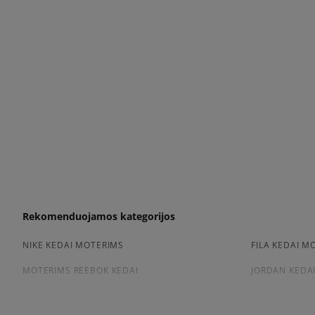
Rekomenduojamos kategorijos
NIKE KEDAI MOTERIMS
FILA KEDAI M
MOTERIMS REEBOK KEDAI
JORDAN KEDA
Peržiūrėkite populiarias moteriškų kedai kolekcijas: