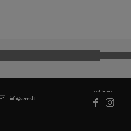
A
ADIDAS CAMPUS
ADIDAS SUPERSTAR
NIKE AIR MAX
CAT
NEW BALANCE 740
R
VANS KNU SKOOL
Raskite mus
info@sizeer.lt