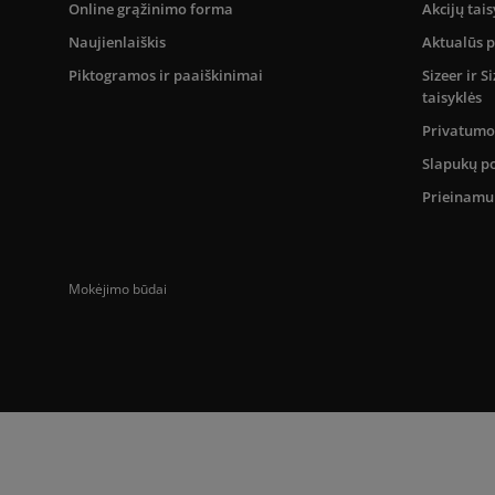
Online grąžinimo forma
Akcijų tais
Naujienlaiškis
Aktualūs 
Piktogramos ir paaiškinimai
Sizeer ir 
taisyklės
Privatumo 
Slapukų po
Prieinam
Mokėjimo būdai