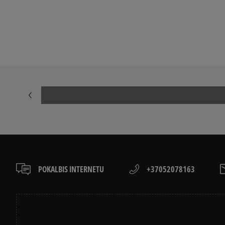
NIKE AIR FORCE 1
ADIDAS SAMB
NIKE DUNK
NIKE CORTEZ
NEW BALANCE 530
AIR JORDAN
PUMA PALERMO
PUMA SPEED
NEW BALANCE 9060
SALOMON EV
POKALBIS INTERNETU
+37052078163