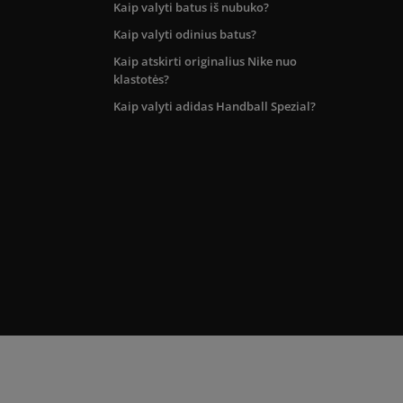
Kaip valyti batus iš nubuko?
Kaip valyti odinius batus?
Kaip atskirti originalius Nike nuo
klastotės?
Kaip valyti adidas Handball Spezial?
kos teritorijoje