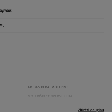
 SĄLYGOS
Pranešti man
 NUO 60 €
LMĘ
Pranešti man
d.d.
rs
rlands
e
.com
uktas dar neturi atsiliepimų
siskaitymų sistema, apjungianti skirtingus atsiskaitymo būdus:
ktroninę bankininkystę, grynaisiais ir kitus būdus.
ADIDAS KEDAI MOTERIMS
a sistema, leidžianti atsiskaityti VISA, MasterCard, Maestro,
MOTERIŠKI CONVERSE KEDAI
nėmis ir debeto kortelėmis bei kitais būdais.
ekes - tai galimybė sumokėti už prekes kurjeriui kortele
yra papildomai apmokestinama 3 €.
Žiūrėti daugiau