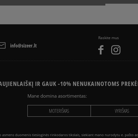
Raskite mus
info@sizeer.lt
UJIENLAIŠKĮ IR GAUK -10% NENUKAINOTOMS PREKĖ
Mane domina asortimentas:
MOTERIŠKAS
VYRIŠKAS
smens duomenis tiesioginės rinkodaros tikslais, siekiant mano nurodytu e. pašto adre