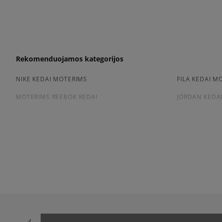
Rekomenduojamos kategorijos
NIKE KEDAI MOTERIMS
FILA KEDAI M
MOTERIMS REEBOK KEDAI
JORDAN KEDA
Peržiūrėkite populiarias moteriškų kedai kolekcijas:
NIKE AIR FORCE 1
ADIDAS SAMB
NIKE DUNK
NIKE CORTEZ
NEW BALANCE 530
AIR JORDAN
PUMA PALERMO
PUMA SPEED
NEW BALANCE 9060
SALOMON EV