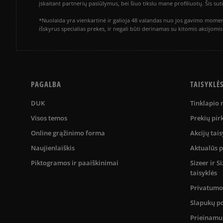
įskaitant partnerių pasiūlymus, bei šiuo tikslu mane profiliuotų. Šis s
*Nuolaida yra vienkartinė ir galioja 48 valandas nuo jos gavimo momen
išskyrus specialias prekes, ir negali būti derinamas su kitomis akcijom
PAGALBA
TAISYKLĖ
DUK
Tinklapio
Visos temos
Prekių pir
Online grąžinimo forma
Akcijų tais
Naujienlaiškis
Aktualūs 
Piktogramos ir paaiškinimai
Sizeer ir 
taisyklės
Privatumo 
Slapukų po
Prieinam