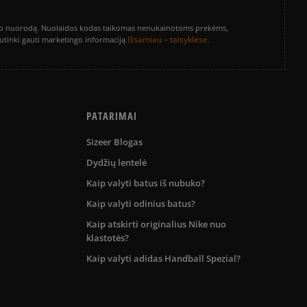
vinimo nuorodą. Nuolaidos kodas taikomas nenukainotoms prekėms,
Išsamiau – taisyklėse.
sutinki gauti marketingo informaciją.
PATARIMAI
Sizeer Blogas
Dydžių lentelė
Kaip valyti batus iš nubuko?
Kaip valyti odinius batus?
Kaip atskirti originalius Nike nuo
klastotės?
Kaip valyti adidas Handball Spezial?