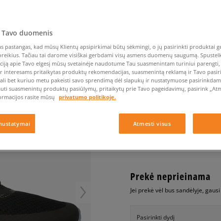
Nike Air Max TL 2.5
Liemens rankinė
Vans
Confront
Champion
EMU Australia
Converse Chuck Taylor
Vans
Batų priežiūra
Liemens rankinė
All Star
Havaianas
Skrybėlės
Converse
Confront
Ellesse
Skrybėlės
Converse Chuck 70
Saucony
Crocs
Converse
Jansport
 Tavo duomenis
Jordan 4
Clarks
Dr. Martens
DC
Jordan
NIKE WMNS AIR MAX
 pastangas, kad mūsų Klientų apsipirkimai būtų sėkmingi, o jų pasirinkti produktai ge
Nike Air Max DN8
Dickies
Eastpak
Dickies
Lacoste
poreikius. Tačiau tai darome visiškai gerbdami visų asmens duomenų saugumą. Spustelk 
moterims, kedai
New Balance 530
ciją apie Tavo elgesį mūsų svetainėje naudotume Tau suasmenintam turiniui parengti, 
EMU Australia
Dr. Martens
New Era
ir interesams pritaikytas produktų rekomendacijas, suasmenintą reklamą ir Tavo pasir
New Balance 9060
0.0
(
0
)
ali bet kuriuo metu pakeisti savo sprendimą dėl slapukų ir nustatymuose pasirinkdamas
Nike Dunk
auti suasmenintų produktų pasiūlymų, pritaikytų prie Tavo pageidavimų, pasirink „Atme
69,99
€
ormacijos rasite mūsų
privatumo politikoje.
Puma Speedcat
Puma Suede XL
nustatymai
Atmesti visus
Puma Palermo
+ 70 tšk.
SizeerClub
Asics Gel-NYC Rugged
Prekė neprieinama
Jei prekė vėl bus sandėlyje, gaus
Pasirinkti dydį