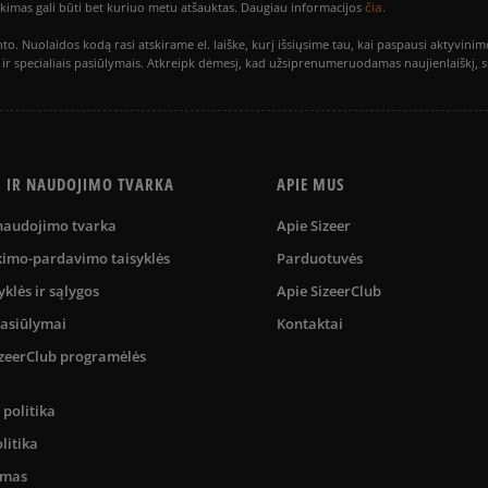
čia.
utikimas gali būti bet kuriuo metu atšauktas. Daugiau informacijos
to. Nuolaidos kodą rasi atskirame el. laiške, kurį išsiųsime tau, kai paspausi akty
is ir specialiais pasiūlymais. Atkreipk dėmesį, kad užsiprenumeruodamas naujienlaiškį, 
S IR NAUDOJIMO TVARKA
APIE MUS
 naudojimo tvarka
Apie Sizeer
kimo-pardavimo taisyklės
Parduotuvės
yklės ir sąlygos
Apie SizeerClub
pasiūlymai
Kontaktai
SizeerClub programėlės
politika
litika
umas