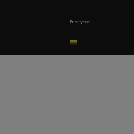
Pristatymas
Prekes pristatome tik Lietuvos Respubli