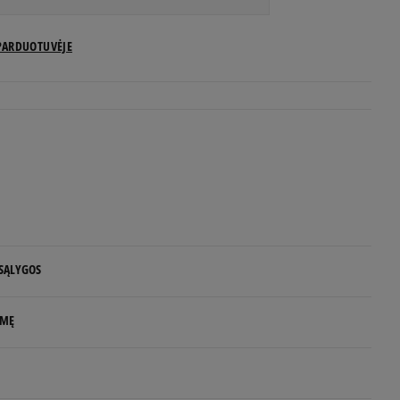
US dydžiai
PARDUOTUVĖJE
Pranešti man
Pranešti man
Pranešti man
Pranešti man
 SĄLYGOS
Pranešti man
 NUO 60 €
LMĘ
Pranešti man
d.d.
rs
Pranešti man