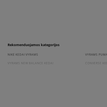
Rekomenduojamos kategorijos
NIKE KEDAI VYRAMS
VYRAMS PUMA
VYRAMS NEW BALANCE KEDAI
CONVERSE KE
Peržiūrėkite populiarias vyriškų kedai kolekcijas:
NIKE AIR FORCE 1
ADIDAS HAND
ADIDAS GAZELLE
NIKE DUNK
NEW BALANCE 9060
AIR JORDAN