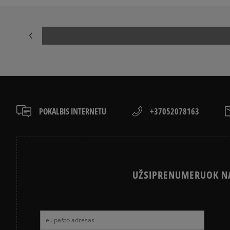
NIKE AIR MAX 90
CONVERSE CH
ASICS GEL-NYC
VANS KNU SK
POKALBIS INTERNETU
+37052078163
UŽSIPRENUMERUOK NA