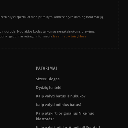
su siųsti specialiai man pritaikytą komercinę/reklaminę informaciją,
vinimo nuorodą. Nuolaidos kodas taikomas nenukainotoms prekėms,
Išsamiau – taisyklėse.
sutinki gauti marketingo informaciją.
PATARIMAI
Sizeer Blogas
Dydžių lentelė
Kaip valyti batus iš nubuko?
Kaip valyti odinius batus?
Kaip atskirti originalius Nike nuo
klastotės?
Kaip valyti adidas Handball Spezial?