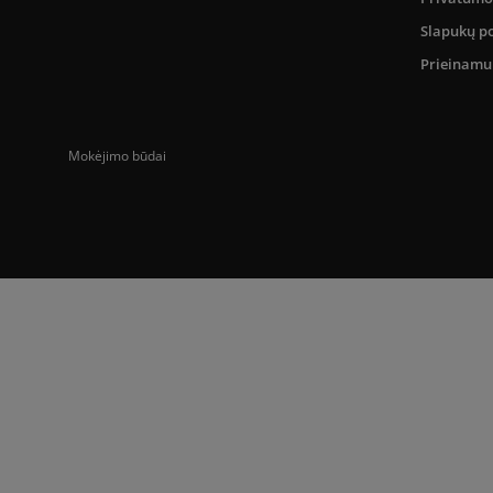
Slapukų po
Prieinam
Mokėjimo būdai