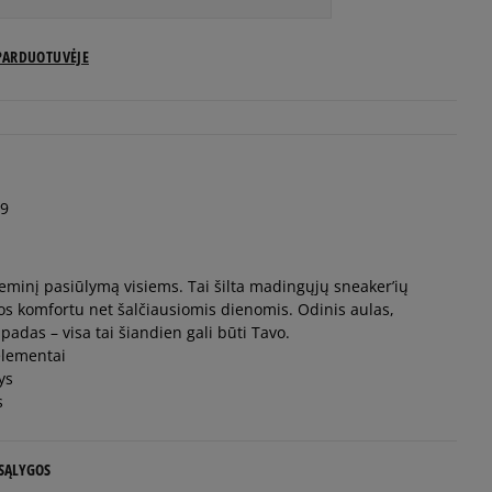
US dydžiai
PARDUOTUVĖJE
Pranešti man
Pranešti man
9
Pranešti man
eminį pasiūlymą visiems. Tai šilta madingųjų sneaker’ių
Pranešti man
jos komfortu net šalčiausiomis dienomis. Odinis aulas,
 padas – visa tai šiandien gali būti Tavo.
Pranešti man
 elementai
ys
s
Pranešti man
 SĄLYGOS