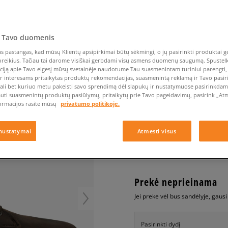
Nike Air Max TL 2.5
Liemens rankinė
Vans
Confront
Champion
EMU Australia
Converse Chuck Taylor
Batų priežiūra
Liemens rankinė
All Star
Havaianas
Skrybėlės
Converse
Confront
Ellesse
Skrybėlės
Converse Chuck 70
Saucony
Crocs
Converse
Jansport
 Tavo duomenis
Jordan 4
Clarks
Dr. Martens
DC
Jordan
O'NEILL RAYBAY LX L
Nike Air Max DN8
 pastangas, kad mūsų Klientų apsipirkimai būtų sėkmingi, o jų pasirinkti produktai ge
Dickies
Eastpak
Dickies
Lacoste
poreikius. Tačiau tai darome visiškai gerbdami visų asmens duomenų saugumą. Spustelk 
vyrams, kedai
New Balance 530
EMU Australia
Dr. Martens
New Era
ciją apie Tavo elgesį mūsų svetainėje naudotume Tau suasmenintam turiniui parengti, 
New Balance 9060
ir interesams pritaikytas produktų rekomendacijas, suasmenintą reklamą ir Tavo pasir
0.0
(
0
)
ali bet kuriuo metu pakeisti savo sprendimą dėl slapukų ir nustatymuose pasirinkdamas
Nike Dunk
auti suasmenintų produktų pasiūlymų, pritaikytų prie Tavo pageidavimų, pasirink „Atme
59,99
€
Puma Speedcat
ormacijos rasite mūsų
privatumo politikoje.
Puma Suede XL
Puma Palermo
nustatymai
Atmesti visus
+ 60 tšk.
SizeerClub
Asics Gel-NYC Rugged
Prekė neprieinama
Jei prekė vėl bus sandėlyje, gaus
Pasirinkti dydį