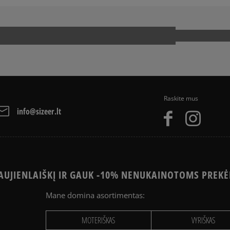
UCK TAYLOR ALL STAR
PUMA PALERMO
OOL
VANS OLD SKOOL
Raskite mus
info@sizeer.lt
UJIENLAIŠKĮ IR GAUK -10% NENUKAINOTOMS PREKĖ
Mane domina asortimentas:
MOTERIŠKAS
VYRIŠKAS