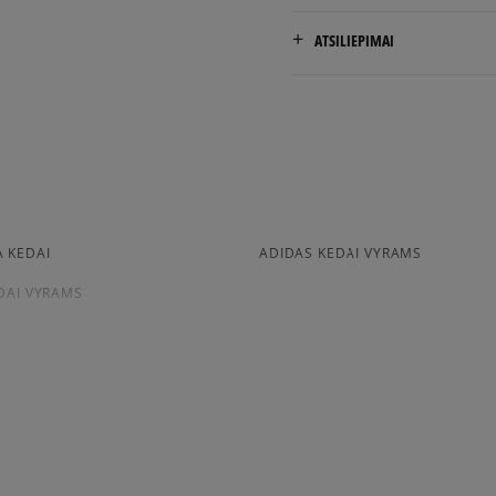
NEMOKAMAS PRISTATYMAS
ATSILIEPIMAI
Prekės pristatomos per 2-6 
Pristatymas:
Prod
kurjeriu
atsiėmimas parduotuvėj
į paštomatą
 KEDAI
ADIDAS KEDAI VYRAMS
Apmokėjimas:
Paysera – elektroninė at
DAI VYRAMS
per Paysera sistemą, ele
PayPal - Klientų mėgstam
American Express krediti
Apmokėjimas atsiimant pr
arba grynais. Paslauga 
BALL SPEZIAL
ADIDAS SAMBA
ADIDAS SUPERSTAR
JORDAN 4