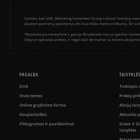
Sutinku, kad UAB „Marketing Investment Group Lietuva“ tvarkytų mano a
įskaitant partnerių pasiūlymus, bei šiuo tikslu mane profiliuotų. Šis s
*Nuolaida yra vienkartinė ir galioja 48 valandas nuo jos gavimo momen
išskyrus specialias prekes, ir negali būti derinamas su kitomis akcijom
PAGALBA
TAISYKLĖ
DUK
Tinklapio
Visos temos
Prekių pir
Online grąžinimo forma
Akcijų tais
Naujienlaiškis
Aktualūs 
Piktogramos ir paaiškinimai
Sizeer ir 
taisyklės
Privatumo 