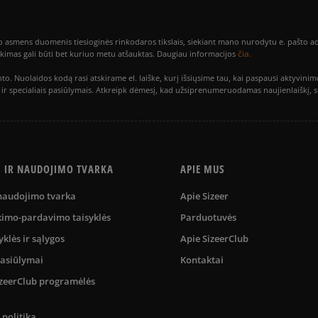
smens duomenis tiesioginės rinkodaros tikslais, siekiant mano nurodytu e. pašto adre
čia.
utikimas gali būti bet kuriuo metu atšauktas. Daugiau informacijos
to. Nuolaidos kodą rasi atskirame el. laiške, kurį išsiųsime tau, kai paspausi akty
is ir specialiais pasiūlymais. Atkreipk dėmesį, kad užsiprenumeruodamas naujienlaiškį, 
S IR NAUDOJIMO TVARKA
APIE MUS
 naudojimo tvarka
Apie Sizeer
kimo-pardavimo taisyklės
Parduotuvės
yklės ir sąlygos
Apie SizeerClub
pasiūlymai
Kontaktai
SizeerClub programėlės
politika