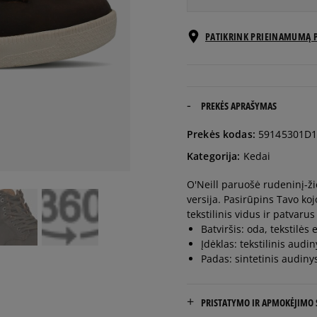
EU dydžiai
PATIKRINK PRIEINAMUMĄ 
41
26,5 cm
42
27 cm
PREKĖS APRAŠYMAS
Prekės kodas:
59145301D1
43
28 cm
Kategorija:
Kedai
O'Neill paruošė rudeninį-ži
44
28,5 cm
versija. Pasirūpins Tavo ko
tekstilinis vidus ir patvarus
45
29,5 cm
Batviršis: oda, tekstilės
Įdėklas: tekstilinis audin
Padas: sintetinis audiny
46
30 cm
PRISTATYMO IR APMOKĖJIMO