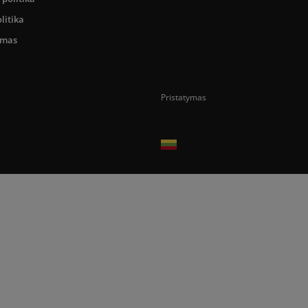
litika
umas
Pristatymas
Prekes pristatome tik Lietuvos Respubli